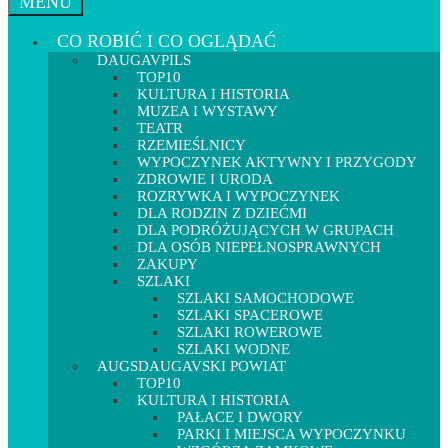
MENU
CO ROBIĆ I CO OGLĄDAĆ
DAUGAVPILS
TOP10
KULTURA I HISTORIA
MUZEA I WYSTAWY
TEATR
RZEMIEŚLNICY
WYPOCZYNEK AKTYWNY I PRZYGODY
ZDROWIE I URODA
ROZRYWKA I WYPOCZYNEK
DLA RODZIN Z DZIEĆMI
DLA PODRÓŻUJĄCYCH W GRUPACH
DLA OSÓB NIEPEŁNOSPRAWNYCH
ZAKUPY
SZLAKI
SZLAKI SAMOCHODOWE
SZLAKI SPACEROWE
SZLAKI ROWEROWE
SZLAKI WODNE
AUGSDAUGAVSKI POWIAT
TOP10
KULTURA I HISTORIA
PAŁACE I DWORY
PARKI I MIEJSCA WYPOCZYNKU