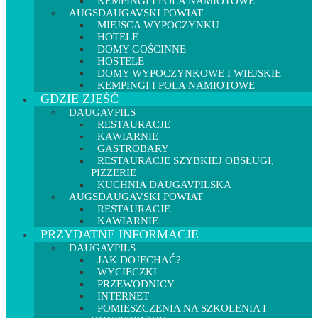
KEMPINGI I POLA NAMIOTOWE
AUGSDAUGAVSKI POWIAT
MIEJSCA WYPOCZYNKU
HOTELE
DOMY GOŚCINNE
HOSTELE
DOMY WYPOCZYNKOWE I WIEJSKIE
KEMPINGI I POLA NAMIOTOWE
GDZIE ZJEŚĆ
DAUGAVPILS
RESTAURACJE
KAWIARNIE
GASTROBARY
RESTAURACJE SZYBKIEJ OBSŁUGI,
PIZZERIE
KUCHNIA DAUGAVPILSKA
AUGSDAUGAVSKI POWIAT
RESTAURACJE
KAWIARNIE
PRZYDATNE INFORMACJE
DAUGAVPILS
JAK DOJECHAĆ?
WYCIECZKI
PRZEWODNICY
INTERNET
POMIESZCZENIA NA SZKOLENIA I