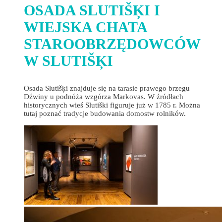
OSADA SLUTIŠĶI I
WIEJSKA CHATA
STAROOBRZĘDOWCÓW
W SLUTIŠĶI
Osada Slutišķi znajduje się na tarasie prawego brzegu
Dźwiny u podnóża wzgórza Markovas. W źródłach
historycznych wieś Slutiški figuruje już w 1785 r. Można
tutaj poznać tradycje budowania domostw rolników.