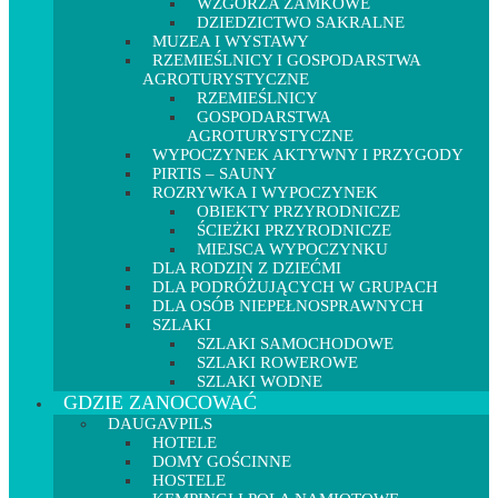
WZGÓRZA ZAMKOWE
DZIEDZICTWO SAKRALNE
MUZEA I WYSTAWY
RZEMIEŚLNICY I GOSPODARSTWA
AGROTURYSTYCZNE
RZEMIEŚLNICY
GOSPODARSTWA
AGROTURYSTYCZNE
WYPOCZYNEK AKTYWNY I PRZYGODY
PIRTIS – SAUNY
ROZRYWKA I WYPOCZYNEK
OBIEKTY PRZYRODNICZE
ŚCIEŻKI PRZYRODNICZE
MIEJSCA WYPOCZYNKU
DLA RODZIN Z DZIEĆMI
DLA PODRÓŻUJĄCYCH W GRUPACH
DLA OSÓB NIEPEŁNOSPRAWNYCH
SZLAKI
SZLAKI SAMOCHODOWE
SZLAKI ROWEROWE
SZLAKI WODNE
GDZIE ZANOCOWAĆ
DAUGAVPILS
HOTELE
DOMY GOŚCINNE
HOSTELE