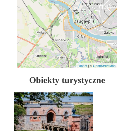
62
51
2
Leaflet
| ©
OpenStreetMap
Obiekty turystyczne