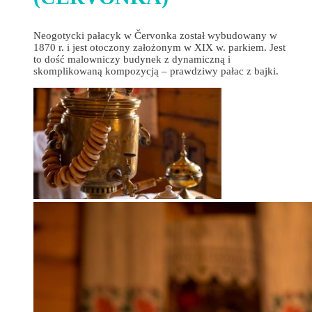
Neogotycki pałacyk w Červonka został wybudowany w
1870 r. i jest otoczony założonym w XIX w. parkiem. Jest
to dość malowniczy budynek z dynamiczną i
skomplikowaną kompozycją – prawdziwy pałac z bajki.