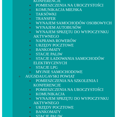
KONFERENCJE
POMIESZCZENIA NA UROCZYSTOŚCI
KOMUNIKACJA MIEJSKA
TAKSÓWKI
TRANSFER
WYNAJEM SAMOCHODÓW OSOBOWYCH
WYNAJEM AUTOBUSÓW
WYNAJEM SPRZĘTU DO WYPOCZYNKU
AKTYWNEGO
NAPRAWA ROWERÓW
URZĘDY POCZTOWE
BANKOMATY
STACJE PALIW
STACJE ŁADOWANIA SAMOCHODÓW
ELEKTRYCZNYCH
STACJE LPG
MYJNIE SAMOCHODOWE
AUGSDAUGAVSKI POWIAT
POMIESZCZENIA NA SZKOLENIA I
KONFERENCJE
POMIESZCZENIA NA UROCZYSTOŚCI
KOMUNIKACJA
WYNAJEM SPRZĘTU DO WYPOCZYNKU
AKTYWNEGO
URZĘDY POCZTOWE
BANKOMATY
STACJE PALIW