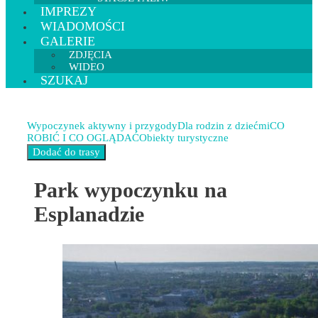
IMPREZY
WIADOMOŚCI
GALERIE
ZDJĘCIA
WIDEO
SZUKAJ
Wypoczynek aktywny i przygody
Dla rodzin z dziećmi
CO
ROBIĆ I CO OGLĄDAĆ
Obiekty turystyczne
Park wypoczynku na
Esplanadzie