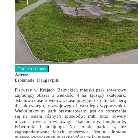
Adres:
Esplanāde, Daugavpils
Pierwszy w Krajach Bałtyckich miejski park rowerowy
zajmujący obszar o wielkości 4 ha, łączący skatepark,
asfaltową trasę rowerową, trasę przygód i strefę dziecięcą
dla aktywnego, rozwojowego i wesołego wypoczynku.
Wielofunkcyjny park przystosowany jest do poruszania
się na osiem różnych sposobów: mtb, bmx, rowery
uliczne, rowery równowagi, skateboardy, longboardy,
łyżworolki i hulajnogi. Na terenie parku są też
zagospodarowane ścieżki spacerowe. Jest to ulubione
miejsce wypoczynku mieszkańców i gości miasta.