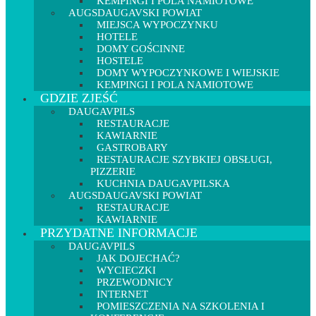
KEMPINGI I POLA NAMIOTOWE
AUGSDAUGAVSKI POWIAT
MIEJSCA WYPOCZYNKU
HOTELE
DOMY GOŚCINNE
HOSTELE
DOMY WYPOCZYNKOWE I WIEJSKIE
KEMPINGI I POLA NAMIOTOWE
GDZIE ZJEŚĆ
DAUGAVPILS
RESTAURACJE
KAWIARNIE
GASTROBARY
RESTAURACJE SZYBKIEJ OBSŁUGI,
PIZZERIE
KUCHNIA DAUGAVPILSKA
AUGSDAUGAVSKI POWIAT
RESTAURACJE
KAWIARNIE
PRZYDATNE INFORMACJE
DAUGAVPILS
JAK DOJECHAĆ?
WYCIECZKI
PRZEWODNICY
INTERNET
POMIESZCZENIA NA SZKOLENIA I