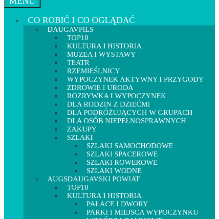
MENU
CO ROBIĆ I CO OGLĄDAĆ
DAUGAVPILS
TOP10
KULTURA I HISTORIA
MUZEA I WYSTAWY
TEATR
RZEMIEŚLNICY
WYPOCZYNEK AKTYWNY I PRZYGODY
ZDROWIE I URODA
ROZRYWKA I WYPOCZYNEK
DLA RODZIN Z DZIEĆMI
DLA PODRÓŻUJĄCYCH W GRUPACH
DLA OSÓB NIEPEŁNOSPRAWNYCH
ZAKUPY
SZLAKI
SZLAKI SAMOCHODOWE
SZLAKI SPACEROWE
SZLAKI ROWEROWE
SZLAKI WODNE
AUGSDAUGAVSKI POWIAT
TOP10
KULTURA I HISTORIA
PAŁACE I DWORY
PARKI I MIEJSCA WYPOCZYNKU