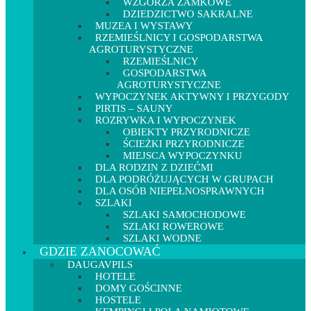
WZGÓRZA ZAMKOWE
DZIEDZICTWO SAKRALNE
MUZEA I WYSTAWY
RZEMIEŚLNICY I GOSPODARSTWA
AGROTURYSTYCZNE
RZEMIEŚLNICY
GOSPODARSTWA
AGROTURYSTYCZNE
WYPOCZYNEK AKTYWNY I PRZYGODY
PIRTIS – SAUNY
ROZRYWKA I WYPOCZYNEK
OBIEKTY PRZYRODNICZE
ŚCIEŻKI PRZYRODNICZE
MIEJSCA WYPOCZYNKU
DLA RODZIN Z DZIEĆMI
DLA PODRÓŻUJĄCYCH W GRUPACH
DLA OSÓB NIEPEŁNOSPRAWNYCH
SZLAKI
SZLAKI SAMOCHODOWE
SZLAKI ROWEROWE
SZLAKI WODNE
GDZIE ZANOCOWAĆ
DAUGAVPILS
HOTELE
DOMY GOŚCINNE
HOSTELE