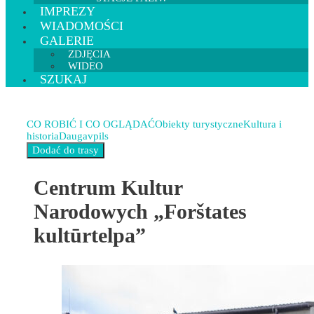
IMPREZY
WIADOMOŚCI
GALERIE
ZDJĘCIA
WIDEO
SZUKAJ
CO ROBIĆ I CO OGLĄDAĆ
Obiekty turystyczne
Kultura i
historia
Daugavpils
Centrum Kultur
Narodowych „Forštates
kultūrtelpa”