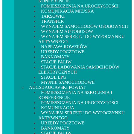
KONFERENCJE
POMIESZCZENIA NA UROCZYSTOŚCI
KOMUNIKACJA MIEJSKA
TAKSÓWKI
TRANSFER
WYNAJEM SAMOCHODÓW OSOBOWYCH
WYNAJEM AUTOBUSÓW
WYNAJEM SPRZĘTU DO WYPOCZYNKU
AKTYWNEGO
NAPRAWA ROWERÓW
URZĘDY POCZTOWE
BANKOMATY
STACJE PALIW
STACJE ŁADOWANIA SAMOCHODÓW
ELEKTRYCZNYCH
STACJE LPG
MYJNIE SAMOCHODOWE
AUGSDAUGAVSKI POWIAT
POMIESZCZENIA NA SZKOLENIA I
KONFERENCJE
POMIESZCZENIA NA UROCZYSTOŚCI
KOMUNIKACJA
WYNAJEM SPRZĘTU DO WYPOCZYNKU
AKTYWNEGO
URZĘDY POCZTOWE
BANKOMATY
STACJE PALIW