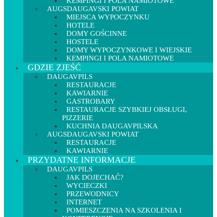
KEMPINGI I POLA NAMIOTOWE
AUGSDAUGAVSKI POWIAT
MIEJSCA WYPOCZYNKU
HOTELE
DOMY GOŚCINNE
HOSTELE
DOMY WYPOCZYNKOWE I WIEJSKIE
KEMPINGI I POLA NAMIOTOWE
GDZIE ZJEŚĆ
DAUGAVPILS
RESTAURACJE
KAWIARNIE
GASTROBARY
RESTAURACJE SZYBKIEJ OBSŁUGI,
PIZZERIE
KUCHNIA DAUGAVPILSKA
AUGSDAUGAVSKI POWIAT
RESTAURACJE
KAWIARNIE
PRZYDATNE INFORMACJE
DAUGAVPILS
JAK DOJECHAĆ?
WYCIECZKI
PRZEWODNICY
INTERNET
POMIESZCZENIA NA SZKOLENIA I