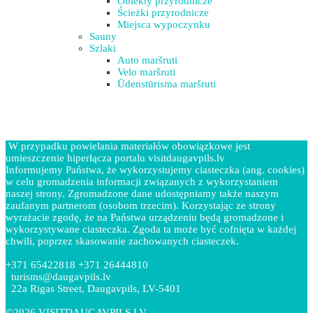
Obiekty przyrodnicze
Ścieżki przyrodnicze
Miejsca wypoczynku
Sauny
Szlaki
Auto maršruti
Velo maršruti
Ūdenstūrisma maršruti
W przypadku powielania materiałów obowiązkowe jest
umieszczenie hiperłącza portalu visitdaugavpils.lv
Informujemy Państwa, że wykorzystujemy ciasteczka (ang. cookies)
w celu gromadzenia informacji związanych z wykorzystaniem
naszej strony. Zgromadzone dane udostępniamy także naszym
zaufanym partnerom (osobom trzecim). Korzystając ze strony
wyrażacie zgodę, że na Państwa urządzeniu będą gromadzone i
wykorzystywane ciasteczka. Zgoda ta może być cofnięta w każdej
chwili, poprzez skasowanie zachowanych ciasteczek.
+371 65422818 +371 26444810
turisms@daugavpils.lv
22a Rigas Street, Daugavpils, LV-5401
©2026 VISITDAUGAVPILS.LV