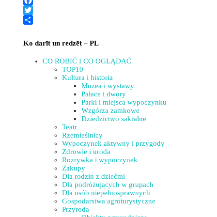
PrintFriendly
−
Facebook
Twitter
Share
Ko darīt un redzēt – PL
CO ROBIĆ I CO OGLĄDAĆ
TOP10
Kultura i historia
Muzea i wystawy
Pałace i dwory
Parki i miejsca wypoczynku
Wzgórza zamkowe
Dziedzictwo sakralne
Teatr
Rzemieślnicy
Wypoczynek aktywny i przygody
Zdrowie i uroda
Rozrywka i wypoczynek
Zakupy
Dla rodzin z dziećmi
Dla podróżujących w grupach
Dla osób niepełnosprawnych
Gospodarstwa agroturystyczne
Przyroda