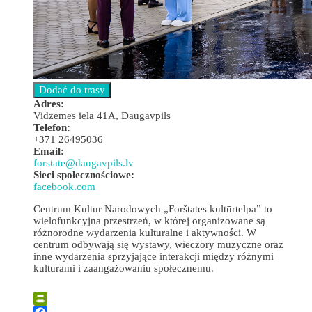
Adres:
Vidzemes iela 41A, Daugavpils
Telefon:
+371 26495036
Email:
forstate@daugavpils.lv
Sieci społecznościowe:
facebook.com
Centrum Kultur Narodowych „Forštates kultūrtelpa” to
wielofunkcyjna przestrzeń, w której organizowane są
różnorodne wydarzenia kulturalne i aktywności. W
centrum odbywają się wystawy, wieczory muzyczne oraz
inne wydarzenia sprzyjające interakcji między różnymi
kulturami i zaangażowaniu społecznemu.
Leaflet
| ©
OpenStreetMap
×
+
Centrum Kultur Narodowych „Forštates kultūrtelpa”