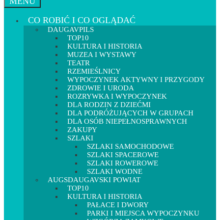
MENU
CO ROBIĆ I CO OGLĄDAĆ
DAUGAVPILS
TOP10
KULTURA I HISTORIA
MUZEA I WYSTAWY
TEATR
RZEMIEŚLNICY
WYPOCZYNEK AKTYWNY I PRZYGODY
ZDROWIE I URODA
ROZRYWKA I WYPOCZYNEK
DLA RODZIN Z DZIEĆMI
DLA PODRÓŻUJĄCYCH W GRUPACH
DLA OSÓB NIEPEŁNOSPRAWNYCH
ZAKUPY
SZLAKI
SZLAKI SAMOCHODOWE
SZLAKI SPACEROWE
SZLAKI ROWEROWE
SZLAKI WODNE
AUGSDAUGAVSKI POWIAT
TOP10
KULTURA I HISTORIA
PAŁACE I DWORY
PARKI I MIEJSCA WYPOCZYNKU