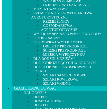
WZGÓRZA ZAMKOWE
DZIEDZICTWO SAKRALNE
MUZEA I WYSTAWY
RZEMIEŚLNICY I GOSPODARSTWA
AGROTURYSTYCZNE
RZEMIEŚLNICY
GOSPODARSTWA
AGROTURYSTYCZNE
WYPOCZYNEK AKTYWNY I PRZYGODY
PIRTIS – SAUNY
ROZRYWKA I WYPOCZYNEK
OBIEKTY PRZYRODNICZE
ŚCIEŻKI PRZYRODNICZE
MIEJSCA WYPOCZYNKU
DLA RODZIN Z DZIEĆMI
DLA PODRÓŻUJĄCYCH W GRUPACH
DLA OSÓB NIEPEŁNOSPRAWNYCH
SZLAKI
SZLAKI SAMOCHODOWE
SZLAKI ROWEROWE
SZLAKI WODNE
GDZIE ZANOCOWAĆ
DAUGAVPILS
HOTELE
DOMY GOŚCINNE
HOSTELE