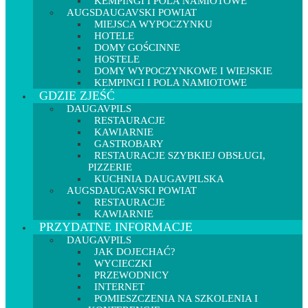
KEMPINGI I POLA NAMIOTOWE
AUGSDAUGAVSKI POWIAT
MIEJSCA WYPOCZYNKU
HOTELE
DOMY GOŚCINNE
HOSTELE
DOMY WYPOCZYNKOWE I WIEJSKIE
KEMPINGI I POLA NAMIOTOWE
GDZIE ZJEŚĆ
DAUGAVPILS
RESTAURACJE
KAWIARNIE
GASTROBARY
RESTAURACJE SZYBKIEJ OBSŁUGI,
PIZZERIE
KUCHNIA DAUGAVPILSKA
AUGSDAUGAVSKI POWIAT
RESTAURACJE
KAWIARNIE
PRZYDATNE INFORMACJE
DAUGAVPILS
JAK DOJECHAĆ?
WYCIECZKI
PRZEWODNICY
INTERNET
POMIESZCZENIA NA SZKOLENIA I