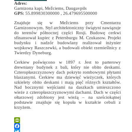
Adres:
Garnizona kapi, Mežciems, Daugavpils
GPS:
55.899830300000 , 26.479695500000
Znajduje się w Mežciems przy Cmentarzu
Garnizonowym. Styl architektoniczny świątyni nawiązuje
do terenów północnej części Rosji. Budowę cerkwi
sfinansował kupiec z Petersburgu M. Czukasow. Projekt
budynku i nadzór budowlany realizował inżynier
wojskowy Raszczewki, a budowali obiekt rzemieślnicy z
Twierdzy Dyneburg.
Cerkiew poświęcono w 1897 r. Jest to parterowy
drewniany budynek z bali, który nie obito deskami.
Czteropłaszczyznowy dach pokryto rombowymi płytami
blaszanymi. Cerkiew ma dziewięć wieżyczek, których
szkielety obito deskami i mają pięć różnych kształtów.
Nad bocznymi wejściami na daszkach umieszczono
wieże z czteropłaszczyznowymi dachami. Dach w części
ołtarzowej zdobiony jest wieżą – na sześciokątnej
podstawie znajduje się kopuła w kształcie cebuli z
krzyżem.
Leaflet
| ©
OpenStreetMap
×
+
Cerkiew Prawosławna św. Aleksandra Newskiego
PrintFriendly
−
Facebook