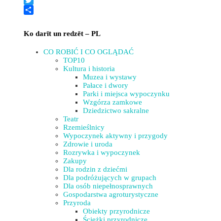
Twitter
Share
Ko darīt un redzēt – PL
CO ROBIĆ I CO OGLĄDAĆ
TOP10
Kultura i historia
Muzea i wystawy
Pałace i dwory
Parki i miejsca wypoczynku
Wzgórza zamkowe
Dziedzictwo sakralne
Teatr
Rzemieślnicy
Wypoczynek aktywny i przygody
Zdrowie i uroda
Rozrywka i wypoczynek
Zakupy
Dla rodzin z dziećmi
Dla podróżujących w grupach
Dla osób niepełnosprawnych
Gospodarstwa agroturystyczne
Przyroda
Obiekty przyrodnicze
Ścieżki przyrodnicze