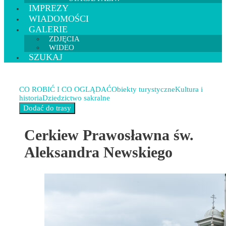
IMPREZY
WIADOMOŚCI
GALERIE
ZDJĘCIA
WIDEO
SZUKAJ
CO ROBIĆ I CO OGLĄDAĆ
Obiekty turystyczne
Kultura i
historia
Dziedzictwo sakralne
Cerkiew Prawosławna św.
Aleksandra Newskiego