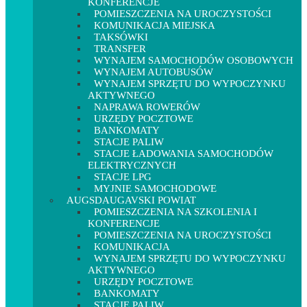
KONFERENCJE
POMIESZCZENIA NA UROCZYSTOŚCI
KOMUNIKACJA MIEJSKA
TAKSÓWKI
TRANSFER
WYNAJEM SAMOCHODÓW OSOBOWYCH
WYNAJEM AUTOBUSÓW
WYNAJEM SPRZĘTU DO WYPOCZYNKU
AKTYWNEGO
NAPRAWA ROWERÓW
URZĘDY POCZTOWE
BANKOMATY
STACJE PALIW
STACJE ŁADOWANIA SAMOCHODÓW
ELEKTRYCZNYCH
STACJE LPG
MYJNIE SAMOCHODOWE
AUGSDAUGAVSKI POWIAT
POMIESZCZENIA NA SZKOLENIA I
KONFERENCJE
POMIESZCZENIA NA UROCZYSTOŚCI
KOMUNIKACJA
WYNAJEM SPRZĘTU DO WYPOCZYNKU
AKTYWNEGO
URZĘDY POCZTOWE
BANKOMATY
STACJE PALIW