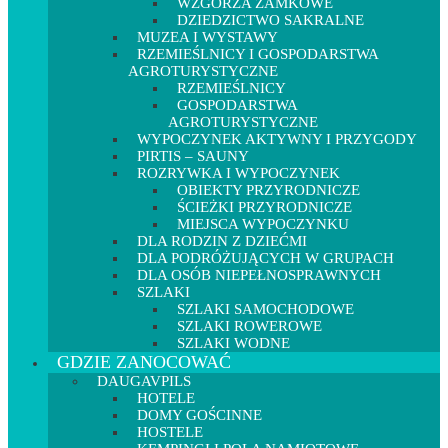
WZGÓRZA ZAMKOWE
DZIEDZICTWO SAKRALNE
MUZEA I WYSTAWY
RZEMIEŚLNICY I GOSPODARSTWA
AGROTURYSTYCZNE
RZEMIEŚLNICY
GOSPODARSTWA
AGROTURYSTYCZNE
WYPOCZYNEK AKTYWNY I PRZYGODY
PIRTIS – SAUNY
ROZRYWKA I WYPOCZYNEK
OBIEKTY PRZYRODNICZE
ŚCIEŻKI PRZYRODNICZE
MIEJSCA WYPOCZYNKU
DLA RODZIN Z DZIEĆMI
DLA PODRÓŻUJĄCYCH W GRUPACH
DLA OSÓB NIEPEŁNOSPRAWNYCH
SZLAKI
SZLAKI SAMOCHODOWE
SZLAKI ROWEROWE
SZLAKI WODNE
GDZIE ZANOCOWAĆ
DAUGAVPILS
HOTELE
DOMY GOŚCINNE
HOSTELE