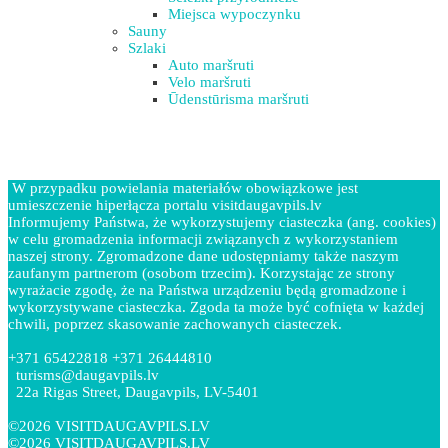
Miejsca wypoczynku
Sauny
Szlaki
Auto maršruti
Velo maršruti
Ūdenstūrisma maršruti
W przypadku powielania materiałów obowiązkowe jest
umieszczenie hiperłącza portalu visitdaugavpils.lv
Informujemy Państwa, że wykorzystujemy ciasteczka (ang. cookies)
w celu gromadzenia informacji związanych z wykorzystaniem
naszej strony. Zgromadzone dane udostępniamy także naszym
zaufanym partnerom (osobom trzecim). Korzystając ze strony
wyrażacie zgodę, że na Państwa urządzeniu będą gromadzone i
wykorzystywane ciasteczka. Zgoda ta może być cofnięta w każdej
chwili, poprzez skasowanie zachowanych ciasteczek.
+371 65422818 +371 26444810
turisms@daugavpils.lv
22a Rigas Street, Daugavpils, LV-5401
©2026 VISITDAUGAVPILS.LV
©2026 VISITDAUGAVPILS.LV