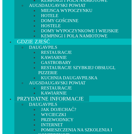
KEMPINGI I POLA NAMIOTOWE
AUGSDAUGAVSKI POWIAT
MIEJSCA WYPOCZYNKU
HOTELE
DOMY GOŚCINNE
HOSTELE
DOMY WYPOCZYNKOWE I WIEJSKIE
KEMPINGI I POLA NAMIOTOWE
GDZIE ZJEŚĆ
DAUGAVPILS
RESTAURACJE
KAWIARNIE
GASTROBARY
RESTAURACJE SZYBKIEJ OBSŁUGI,
PIZZERIE
KUCHNIA DAUGAVPILSKA
AUGSDAUGAVSKI POWIAT
RESTAURACJE
KAWIARNIE
PRZYDATNE INFORMACJE
DAUGAVPILS
JAK DOJECHAĆ?
WYCIECZKI
PRZEWODNICY
INTERNET
POMIESZCZENIA NA SZKOLENIA I