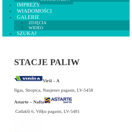
IMPREZY
WIADOMOŚCI
GALERIE
ZDJĘCIA
WIDEO
SZUKAJ
STACJE PALIW
Virši – A
Ilgas, Stropica, Naujenes pagasts, LV-5458
Astarte – Nafta
Catlakši 6, Višķu pagasts, LV-5481