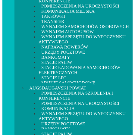
KONFERENCJE
POMIESZCZENIA NA UROCZYSTOŚCI
KOMUNIKACJA MIEJSKA
TAKSÓWKI
TRANSFER
WYNAJEM SAMOCHODÓW OSOBOWYCH
WYNAJEM AUTOBUSÓW
WYNAJEM SPRZĘTU DO WYPOCZYNKU
AKTYWNEGO
NAPRAWA ROWERÓW
URZĘDY POCZTOWE
BANKOMATY
STACJE PALIW
STACJE ŁADOWANIA SAMOCHODÓW
ELEKTRYCZNYCH
STACJE LPG
MYJNIE SAMOCHODOWE
AUGSDAUGAVSKI POWIAT
POMIESZCZENIA NA SZKOLENIA I
KONFERENCJE
POMIESZCZENIA NA UROCZYSTOŚCI
KOMUNIKACJA
WYNAJEM SPRZĘTU DO WYPOCZYNKU
AKTYWNEGO
URZĘDY POCZTOWE
BANKOMATY
STACJE PALIW