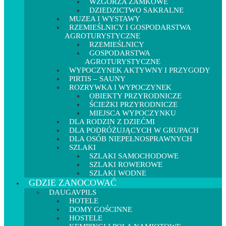
WZGÓRZA ZAMKOWE
DZIEDZICTWO SAKRALNE
MUZEA I WYSTAWY
RZEMIEŚLNICY I GOSPODARSTWA
AGROTURYSTYCZNE
RZEMIEŚLNICY
GOSPODARSTWA
AGROTURYSTYCZNE
WYPOCZYNEK AKTYWNY I PRZYGODY
PIRTIS – SAUNY
ROZRYWKA I WYPOCZYNEK
OBIEKTY PRZYRODNICZE
ŚCIEŻKI PRZYRODNICZE
MIEJSCA WYPOCZYNKU
DLA RODZIN Z DZIEĆMI
DLA PODRÓŻUJĄCYCH W GRUPACH
DLA OSÓB NIEPEŁNOSPRAWNYCH
SZLAKI
SZLAKI SAMOCHODOWE
SZLAKI ROWEROWE
SZLAKI WODNE
GDZIE ZANOCOWAĆ
DAUGAVPILS
HOTELE
DOMY GOŚCINNE
HOSTELE