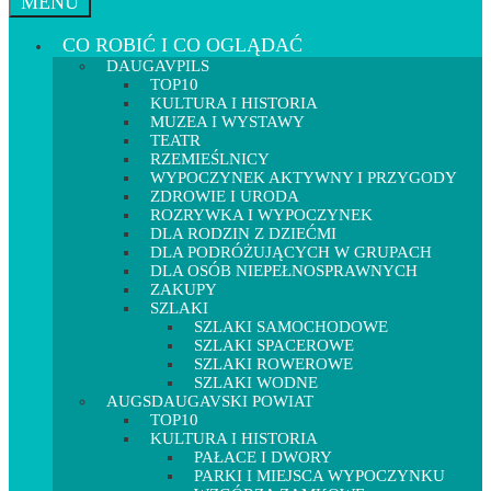
MENU
CO ROBIĆ I CO OGLĄDAĆ
DAUGAVPILS
TOP10
KULTURA I HISTORIA
MUZEA I WYSTAWY
TEATR
RZEMIEŚLNICY
WYPOCZYNEK AKTYWNY I PRZYGODY
ZDROWIE I URODA
ROZRYWKA I WYPOCZYNEK
DLA RODZIN Z DZIEĆMI
DLA PODRÓŻUJĄCYCH W GRUPACH
DLA OSÓB NIEPEŁNOSPRAWNYCH
ZAKUPY
SZLAKI
SZLAKI SAMOCHODOWE
SZLAKI SPACEROWE
SZLAKI ROWEROWE
SZLAKI WODNE
AUGSDAUGAVSKI POWIAT
TOP10
KULTURA I HISTORIA
PAŁACE I DWORY
PARKI I MIEJSCA WYPOCZYNKU