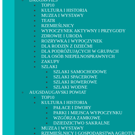
DAUGAVPILS
TOP10
KULTURA I HISTORIA
MUZEA I WYSTAWY
TEATR
RZEMIEŚLNICY
WYPOCZYNEK AKTYWNY I PRZYGODY
ZDROWIE I URODA
ROZRYWKA I WYPOCZYNEK
DLA RODZIN Z DZIEĆMI
DLA PODRÓŻUJĄCYCH W GRUPACH
DLA OSÓB NIEPEŁNOSPRAWNYCH
ZAKUPY
SZLAKI
SZLAKI SAMOCHODOWE
SZLAKI SPACEROWE
SZLAKI ROWEROWE
SZLAKI WODNE
AUGSDAUGAVSKI POWIAT
TOP10
KULTURA I HISTORIA
PAŁACE I DWORY
PARKI I MIEJSCA WYPOCZYNKU
WZGÓRZA ZAMKOWE
DZIEDZICTWO SAKRALNE
MUZEA I WYSTAWY
RZEMIEŚLNICY I GOSPODARSTWA AGROT