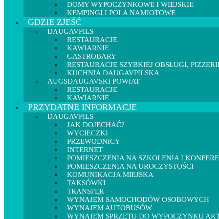
DOMY WYPOCZYNKOWE I WIEJSKIE
KEMPINGI I POLA NAMIOTOWE
GDZIE ZJEŚĆ
DAUGAVPILS
RESTAURACJE
KAWIARNIE
GASTROBARY
RESTAURACJE SZYBKIEJ OBSŁUGI, PIZZERI
KUCHNIA DAUGAVPILSKA
AUGSDAUGAVSKI POWIAT
RESTAURACJE
KAWIARNIE
PRZYDATNE INFORMACJE
DAUGAVPILS
JAK DOJECHAĆ?
WYCIECZKI
PRZEWODNICY
INTERNET
POMIESZCZENIA NA SZKOLENIA I KONFER
POMIESZCZENIA NA UROCZYSTOŚCI
KOMUNIKACJA MIEJSKA
TAKSÓWKI
TRANSFER
WYNAJEM SAMOCHODÓW OSOBOWYCH
WYNAJEM AUTOBUSÓW
WYNAJEM SPRZĘTU DO WYPOCZYNKU A