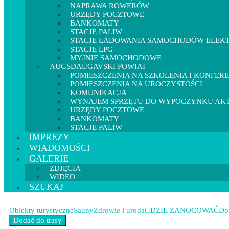
NAPRAWA ROWERÓW
URZĘDY POCZTOWE
BANKOMATY
STACJE PALIW
STACJE ŁADOWANIA SAMOCHODÓW ELEK
STACJE LPG
MYJNIE SAMOCHODOWE
AUGSDAUGAVSKI POWIAT
POMIESZCZENIA NA SZKOLENIA I KONFER
POMIESZCZENIA NA UROCZYSTOŚCI
KOMUNIKACJA
WYNAJEM SPRZĘTU DO WYPOCZYNKU A
URZĘDY POCZTOWE
BANKOMATY
STACJE PALIW
IMPREZY
WIADOMOŚCI
GALERIE
ZDJĘCIA
WIDEO
SZUKAJ
Obiekty turystyczne
Sauny
Zdrowie i uroda
GDZIE ZANOCOWAĆ
Do