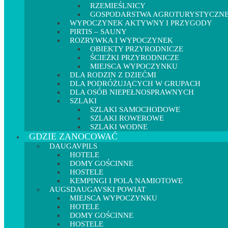
RZEMIEŚLNICY
GOSPODARSTWA AGROTURYSTYCZN
WYPOCZYNEK AKTYWNY I PRZYGODY
PIRTIS – SAUNY
ROZRYWKA I WYPOCZYNEK
OBIEKTY PRZYRODNICZE
ŚCIEŻKI PRZYRODNICZE
MIEJSCA WYPOCZYNKU
DLA RODZIN Z DZIEĆMI
DLA PODRÓŻUJĄCYCH W GRUPACH
DLA OSÓB NIEPEŁNOSPRAWNYCH
SZLAKI
SZLAKI SAMOCHODOWE
SZLAKI ROWEROWE
SZLAKI WODNE
GDZIE ZANOCOWAĆ
DAUGAVPILS
HOTELE
DOMY GOŚCINNE
HOSTELE
KEMPINGI I POLA NAMIOTOWE
AUGSDAUGAVSKI POWIAT
MIEJSCA WYPOCZYNKU
HOTELE
DOMY GOŚCINNE
HOSTELE