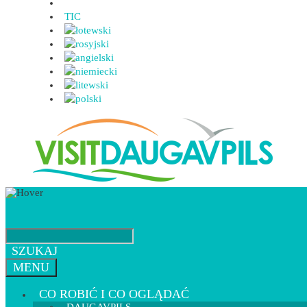
TIC
SZUKAJ
MENU
CO ROBIĆ I CO OGLĄDAĆ