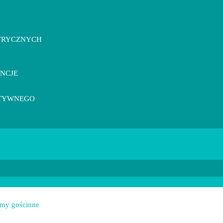
TRYCZNYCH
ENCJE
KTYWNEGO
my gościnne