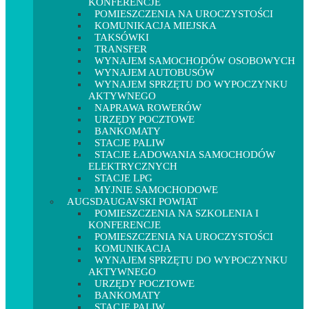
KONFERENCJE
POMIESZCZENIA NA UROCZYSTOŚCI
KOMUNIKACJA MIEJSKA
TAKSÓWKI
TRANSFER
WYNAJEM SAMOCHODÓW OSOBOWYCH
WYNAJEM AUTOBUSÓW
WYNAJEM SPRZĘTU DO WYPOCZYNKU
AKTYWNEGO
NAPRAWA ROWERÓW
URZĘDY POCZTOWE
BANKOMATY
STACJE PALIW
STACJE ŁADOWANIA SAMOCHODÓW
ELEKTRYCZNYCH
STACJE LPG
MYJNIE SAMOCHODOWE
AUGSDAUGAVSKI POWIAT
POMIESZCZENIA NA SZKOLENIA I
KONFERENCJE
POMIESZCZENIA NA UROCZYSTOŚCI
KOMUNIKACJA
WYNAJEM SPRZĘTU DO WYPOCZYNKU
AKTYWNEGO
URZĘDY POCZTOWE
BANKOMATY
STACJE PALIW