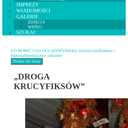
IMPREZY
WIADOMOŚCI
GALERIE
ZDJĘCIA
WIDEO
SZUKAJ
CO ROBIĆ I CO OGLĄDAĆ
Obiekty turystyczne
Kultura i
historia
Dziedzictwo sakralne
„DROGA
KRUCYFIKSÓW”