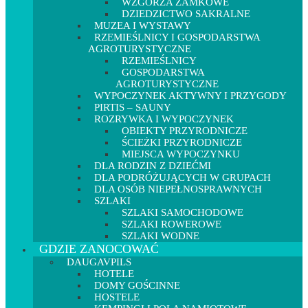
WZGÓRZA ZAMKOWE
DZIEDZICTWO SAKRALNE
MUZEA I WYSTAWY
RZEMIEŚLNICY I GOSPODARSTWA
AGROTURYSTYCZNE
RZEMIEŚLNICY
GOSPODARSTWA
AGROTURYSTYCZNE
WYPOCZYNEK AKTYWNY I PRZYGODY
PIRTIS – SAUNY
ROZRYWKA I WYPOCZYNEK
OBIEKTY PRZYRODNICZE
ŚCIEŻKI PRZYRODNICZE
MIEJSCA WYPOCZYNKU
DLA RODZIN Z DZIEĆMI
DLA PODRÓŻUJĄCYCH W GRUPACH
DLA OSÓB NIEPEŁNOSPRAWNYCH
SZLAKI
SZLAKI SAMOCHODOWE
SZLAKI ROWEROWE
SZLAKI WODNE
GDZIE ZANOCOWAĆ
DAUGAVPILS
HOTELE
DOMY GOŚCINNE
HOSTELE