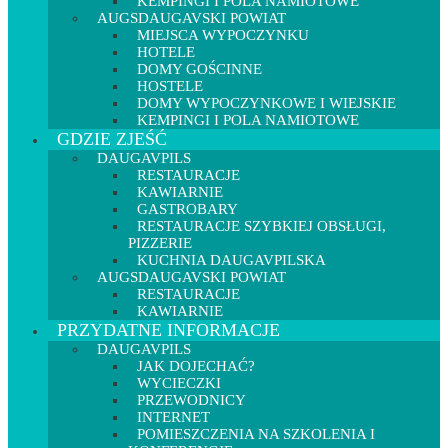
KEMPINGI I POLA NAMIOTOWE
AUGSDAUGAVSKI POWIAT
MIEJSCA WYPOCZYNKU
HOTELE
DOMY GOŚCINNE
HOSTELE
DOMY WYPOCZYNKOWE I WIEJSKIE
KEMPINGI I POLA NAMIOTOWE
GDZIE ZJEŚĆ
DAUGAVPILS
RESTAURACJE
KAWIARNIE
GASTROBARY
RESTAURACJE SZYBKIEJ OBSŁUGI,
PIZZERIE
KUCHNIA DAUGAVPILSKA
AUGSDAUGAVSKI POWIAT
RESTAURACJE
KAWIARNIE
PRZYDATNE INFORMACJE
DAUGAVPILS
JAK DOJECHAĆ?
WYCIECZKI
PRZEWODNICY
INTERNET
POMIESZCZENIA NA SZKOLENIA I