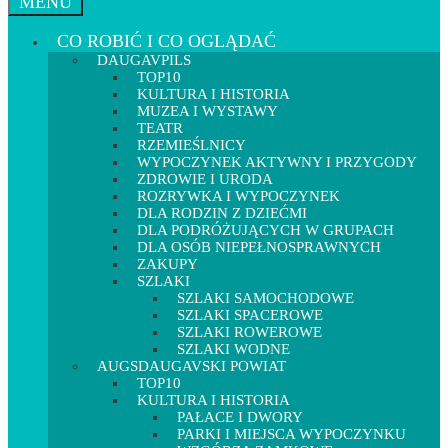
MENU
CO ROBIĆ I CO OGLĄDAĆ
DAUGAVPILS
TOP10
KULTURA I HISTORIA
MUZEA I WYSTAWY
TEATR
RZEMIEŚLNICY
WYPOCZYNEK AKTYWNY I PRZYGODY
ZDROWIE I URODA
ROZRYWKA I WYPOCZYNEK
DLA RODZIN Z DZIEĆMI
DLA PODRÓŻUJĄCYCH W GRUPACH
DLA OSÓB NIEPEŁNOSPRAWNYCH
ZAKUPY
SZLAKI
SZLAKI SAMOCHODOWE
SZLAKI SPACEROWE
SZLAKI ROWEROWE
SZLAKI WODNE
AUGSDAUGAVSKI POWIAT
TOP10
KULTURA I HISTORIA
PAŁACE I DWORY
PARKI I MIEJSCA WYPOCZYNKU