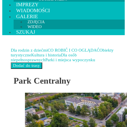
IMPREZY
WIADOMOŚCI
GALERIE
ZDJĘCIA
WIDEO
SZUKAJ
Dla rodzin z dziećmi
CO ROBIĆ I CO OGLĄDAĆ
Obiekty
turystyczne
Kultura i historia
Dla osób
niepełnosprawnych
Parki i miejsca wypoczynku
Park Centralny