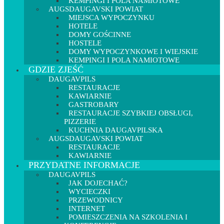
KEMPINGI I POLA NAMIOTOWE
AUGSDAUGAVSKI POWIAT
MIEJSCA WYPOCZYNKU
HOTELE
DOMY GOŚCINNE
HOSTELE
DOMY WYPOCZYNKOWE I WIEJSKIE
KEMPINGI I POLA NAMIOTOWE
GDZIE ZJEŚĆ
DAUGAVPILS
RESTAURACJE
KAWIARNIE
GASTROBARY
RESTAURACJE SZYBKIEJ OBSŁUGI,
PIZZERIE
KUCHNIA DAUGAVPILSKA
AUGSDAUGAVSKI POWIAT
RESTAURACJE
KAWIARNIE
PRZYDATNE INFORMACJE
DAUGAVPILS
JAK DOJECHAĆ?
WYCIECZKI
PRZEWODNICY
INTERNET
POMIESZCZENIA NA SZKOLENIA I