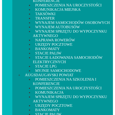
KONFERENCJE
POMIESZCZENIA NA UROCZYSTOŚCI
KOMUNIKACJA MIEJSKA
TAKSÓWKI
TRANSFER
WYNAJEM SAMOCHODÓW OSOBOWYCH
WYNAJEM AUTOBUSÓW
WYNAJEM SPRZĘTU DO WYPOCZYNKU
AKTYWNEGO
NAPRAWA ROWERÓW
URZĘDY POCZTOWE
BANKOMATY
STACJE PALIW
STACJE ŁADOWANIA SAMOCHODÓW
ELEKTRYCZNYCH
STACJE LPG
MYJNIE SAMOCHODOWE
AUGSDAUGAVSKI POWIAT
POMIESZCZENIA NA SZKOLENIA I
KONFERENCJE
POMIESZCZENIA NA UROCZYSTOŚCI
KOMUNIKACJA
WYNAJEM SPRZĘTU DO WYPOCZYNKU
AKTYWNEGO
URZĘDY POCZTOWE
BANKOMATY
STACJE PALIW