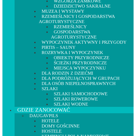
WZGÓRZA ZAMKOWE
DZIEDZICTWO SAKRALNE
MUZEA I WYSTAWY
RZEMIEŚLNICY I GOSPODARSTWA
AGROTURYSTYCZNE
RZEMIEŚLNICY
GOSPODARSTWA
AGROTURYSTYCZNE
WYPOCZYNEK AKTYWNY I PRZYGODY
PIRTIS – SAUNY
ROZRYWKA I WYPOCZYNEK
OBIEKTY PRZYRODNICZE
ŚCIEŻKI PRZYRODNICZE
MIEJSCA WYPOCZYNKU
DLA RODZIN Z DZIEĆMI
DLA PODRÓŻUJĄCYCH W GRUPACH
DLA OSÓB NIEPEŁNOSPRAWNYCH
SZLAKI
SZLAKI SAMOCHODOWE
SZLAKI ROWEROWE
SZLAKI WODNE
GDZIE ZANOCOWAĆ
DAUGAVPILS
HOTELE
DOMY GOŚCINNE
HOSTELE