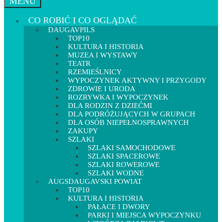
MENU
CO ROBIĆ I CO OGLĄDAĆ
DAUGAVPILS
TOP10
KULTURA I HISTORIA
MUZEA I WYSTAWY
TEATR
RZEMIEŚLNICY
WYPOCZYNEK AKTYWNY I PRZYGODY
ZDROWIE I URODA
ROZRYWKA I WYPOCZYNEK
DLA RODZIN Z DZIEĆMI
DLA PODRÓŻUJĄCYCH W GRUPACH
DLA OSÓB NIEPEŁNOSPRAWNYCH
ZAKUPY
SZLAKI
SZLAKI SAMOCHODOWE
SZLAKI SPACEROWE
SZLAKI ROWEROWE
SZLAKI WODNE
AUGSDAUGAVSKI POWIAT
TOP10
KULTURA I HISTORIA
PAŁACE I DWORY
PARKI I MIEJSCA WYPOCZYNKU