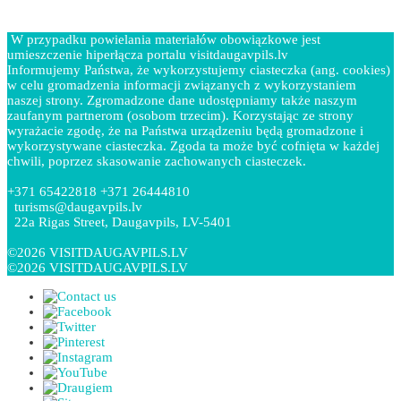
W przypadku powielania materiałów obowiązkowe jest
umieszczenie hiperłącza portalu visitdaugavpils.lv
Informujemy Państwa, że wykorzystujemy ciasteczka (ang. cookies)
w celu gromadzenia informacji związanych z wykorzystaniem
naszej strony. Zgromadzone dane udostępniamy także naszym
zaufanym partnerom (osobom trzecim). Korzystając ze strony
wyrażacie zgodę, że na Państwa urządzeniu będą gromadzone i
wykorzystywane ciasteczka. Zgoda ta może być cofnięta w każdej
chwili, poprzez skasowanie zachowanych ciasteczek.
+371 65422818 +371 26444810
turisms@daugavpils.lv
22a Rigas Street, Daugavpils, LV-5401
©2026 VISITDAUGAVPILS.LV
©2026 VISITDAUGAVPILS.LV