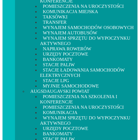
KONFERENCJE
POMIESZCZENIA NA UROCZYSTOŚCI
KOMUNIKACJA MIEJSKA
TAKSÓWKI
TRANSFER
WYNAJEM SAMOCHODÓW OSOBOWYCH
WYNAJEM AUTOBUSÓW
WYNAJEM SPRZĘTU DO WYPOCZYNKU
AKTYWNEGO
NAPRAWA ROWERÓW
URZĘDY POCZTOWE
BANKOMATY
STACJE PALIW
STACJE ŁADOWANIA SAMOCHODÓW
ELEKTRYCZNYCH
STACJE LPG
MYJNIE SAMOCHODOWE
AUGSDAUGAVSKI POWIAT
POMIESZCZENIA NA SZKOLENIA I
KONFERENCJE
POMIESZCZENIA NA UROCZYSTOŚCI
KOMUNIKACJA
WYNAJEM SPRZĘTU DO WYPOCZYNKU
AKTYWNEGO
URZĘDY POCZTOWE
BANKOMATY
STACJE PALIW