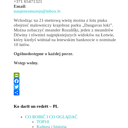
+371 65471321
Email:
naujenesmuzejs@inbox.lv
Wchodząc na 21-metrową wieżę można z lotu ptaka
obejrzeć malowniczy krajobraz parku „Daugavas loki”.
Można zobaczyć meander Rozališķi, jeden z meandrów
Dźwiny i również najpiękniejszych widoków na Łotwie,
który kiedyś widniał na łotewskim banknocie o nominale
10 łatów.
Ogólnodostępne o każdej porze.
Wstęp wolny.
Leaflet
| ©
OpenStreetMap
×
+
WIEŻA WIDOKOWA W VASARGELIŠĶI
PrintFriendly
−
Facebook
Twitter
Share
Ko darīt un redzēt – PL
CO ROBIĆ I CO OGLĄDAĆ
TOP10
Kultura i historia