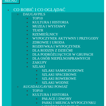
MENU
CO ROBIĆ I CO OGLĄDAĆ
DAUGAVPILS
TOP10
KULTURA I HISTORIA
MUZEA I WYSTAWY
TEATR
RZEMIEŚLNICY
WYPOCZYNEK AKTYWNY I PRZYGODY
ZDROWIE I URODA
ROZRYWKA I WYPOCZYNEK
DLA RODZIN Z DZIEĆMI
DLA PODRÓŻUJĄCYCH W GRUPACH
DLA OSÓB NIEPEŁNOSPRAWNYCH
ZAKUPY
SZLAKI
SZLAKI SAMOCHODOWE
SZLAKI SPACEROWE
SZLAKI ROWEROWE
SZLAKI WODNE
AUGSDAUGAVSKI POWIAT
TOP10
KULTURA I HISTORIA
PAŁACE I DWORY
PARKI I MIEJSCA WYPOCZYNKU