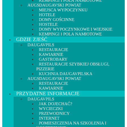
KEMPINGI I POLA NAMIOTOWE
AUGSDAUGAVSKI POWIAT
MIEJSCA WYPOCZYNKU
HOTELE
DOMY GOŚCINNE
HOSTELE
DOMY WYPOCZYNKOWE I WIEJSKIE
KEMPINGI I POLA NAMIOTOWE
GDZIE ZJEŚĆ
DAUGAVPILS
RESTAURACJE
KAWIARNIE
GASTROBARY
RESTAURACJE SZYBKIEJ OBSŁUGI,
PIZZERIE
KUCHNIA DAUGAVPILSKA
AUGSDAUGAVSKI POWIAT
RESTAURACJE
KAWIARNIE
PRZYDATNE INFORMACJE
DAUGAVPILS
JAK DOJECHAĆ?
WYCIECZKI
PRZEWODNICY
INTERNET
POMIESZCZENIA NA SZKOLENIA I