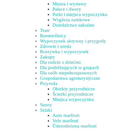
Muzea i wystawy
Pałace i dwory
Parki i miejsca wypoczynku
Wzgórza zamkowe
Dziedzictwo sakralne
Teatr
Rzemieślnicy
Wypoczynek aktywny i przygody
Zdrowie i uroda
Rozrywka i wypoczynek
Zakupy
Dla rodzin z dziećmi
Dla podróżujących w grupach
Dla osób niepełnosprawnych
Gospodarstwa agroturystyczne
Przyroda
Obiekty przyrodnicze
Ścieżki przyrodnicze
Miejsca wypoczynku
Sauny
Szlaki
Auto maršruti
Velo maršruti
Ūdenstūrisma maršruti