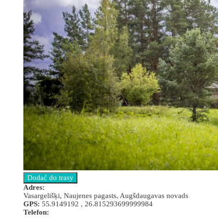
Adres:
Vasargelišķi, Naujenes pagasts, Augšdaugavas novads
GPS:
55.9149192 , 26.815293699999984
Telefon: