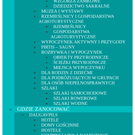
WZGÓRZA ZAMKOWE
DZIEDZICTWO SAKRALNE
MUZEA I WYSTAWY
RZEMIEŚLNICY I GOSPODARSTWA
AGROTURYSTYCZNE
RZEMIEŚLNICY
GOSPODARSTWA
AGROTURYSTYCZNE
WYPOCZYNEK AKTYWNY I PRZYGODY
PIRTIS – SAUNY
ROZRYWKA I WYPOCZYNEK
OBIEKTY PRZYRODNICZE
ŚCIEŻKI PRZYRODNICZE
MIEJSCA WYPOCZYNKU
DLA RODZIN Z DZIEĆMI
DLA PODRÓŻUJĄCYCH W GRUPACH
DLA OSÓB NIEPEŁNOSPRAWNYCH
SZLAKI
SZLAKI SAMOCHODOWE
SZLAKI ROWEROWE
SZLAKI WODNE
GDZIE ZANOCOWAĆ
DAUGAVPILS
HOTELE
DOMY GOŚCINNE
HOSTELE