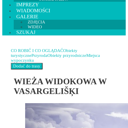
IMPREZY
WIADOMOŚCI
GALERIE
ZDJĘCIA
WIDEO
SZUKAJ
CO ROBIĆ I CO OGLĄDAĆ
Obiekty
turystyczne
Przyroda
Obiekty przyrodnicze
Miejsca
wypoczynku
WIEŻA WIDOKOWA W
VASARGELIŠĶI