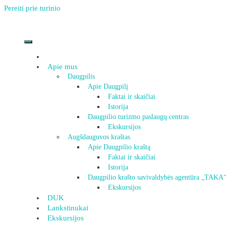
Pereiti prie turinio
Apie mus
Daugpilis
Apie Daugpilį
Faktai ir skaičiai
Istorija
Daugpilio turizmo paslaugų centras
Ekskursijos
Augšdauguvos kraštas
Apie Daugpilio kraštą
Faktai ir skaičiai
Istorija
Daugpilio krašto savivaldybės agentūra „TAKA
Ekskursijos
DUK
Lankstinukai
Ekskursijos