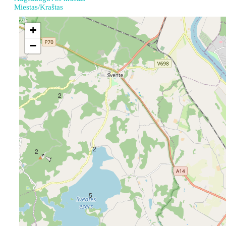
Miestas/Kraštas
+
−
7
2
2
2
5