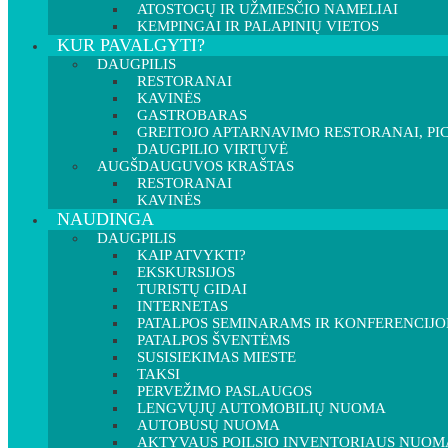
ATOSTOGŲ IR UŽMIESČIO NAMELIAI
KEMPINGAI IR PALAPINIŲ VIETOS
KUR PAVALGYTI?
DAUGPILIS
RESTORANAI
KAVINĖS
GASTROBARAS
GREITOJO APTARNAVIMO RESTORANAI, PIC
DAUGPILIO VIRTUVĖ
AUGŠDAUGUVOS KRAŠTAS
RESTORANAI
KAVINĖS
NAUDINGA
DAUGPILIS
KAIP ATVYKTI?
EKSKURSIJOS
TURISTŲ GIDAI
INTERNETAS
PATALPOS SEMINARAMS IR KONFERENCIJ
PATALPOS ŠVENTĖMS
SUSISIEKIMAS MIESTE
TAKSI
PERVEŽIMO PASLAUGOS
LENGVŲJŲ AUTOMOBILIŲ NUOMA
AUTOBUSŲ NUOMA
AKTYVAUS POILSIO INVENTORIAUS NUOM