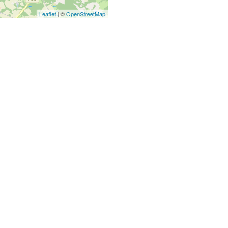
Leaflet
| ©
OpenStreetMap