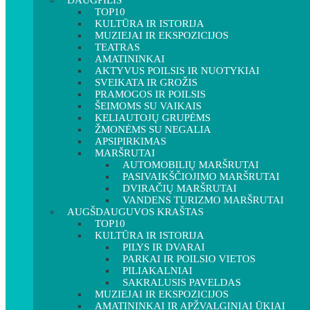
DAUGPILIS
TOP10
KULTŪRA IR ISTORIJA
MUZIEJAI IR EKSPOZICIJOS
TEATRAS
AMATININKAI
AKTYVUS POILSIS IR NUOTYKIAI
SVEIKATA IR GROŽIS
PRAMOGOS IR POILSIS
ŠEIMOMS SU VAIKAIS
KELIAUTOJŲ GRUPĖMS
ŽMONĖMS SU NEGALIA
APSIPIRKIMAS
MARŠRUTAI
AUTOMOBILIŲ MARŠRUTAI
PASIVAIKŠČIOJIMO MARŠRUTAI
DVIRAČIŲ MARŠRUTAI
VANDENS TURIZMO MARŠRUTAI
AUGŠDAUGUVOS KRAŠTAS
TOP10
KULTŪRA IR ISTORIJA
PILYS IR DVARAI
PARKAI IR POILSIO VIETOS
PILIAKALNIAI
SAKRALUSIS PAVELDAS
MUZIEJAI IR EKSPOZICIJOS
AMATININKAI IR APŽVALGINIAI ŪKIAI