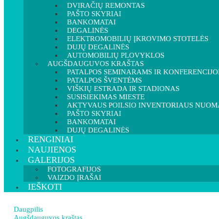
DVIRAČIŲ REMONTAS
PAŠTO SKYRIAI
BANKOMATAI
DEGALINĖS
ELEKTROMOBILIŲ ĮKROVIMO STOTELĖS
DUJŲ DEGALINĖS
AUTOMOBILIŲ PLOVYKLOS
AUGŠDAUGUVOS KRAŠTAS
PATALPOS SEMINARAMS IR KONFERENCIJ
3
PATALPOS ŠVENTĖMS
VIŠKIŲ ESTRADA IR STADIONAS
SUSISIEKIMAS MIESTE
AKTYVAUS POILSIO INVENTORIAUS NUOM
PAŠTO SKYRIAI
BANKOMATAI
DUJŲ DEGALINĖS
RENGINIAI
NAUJIENOS
GALERIJOS
FOTOGRAFIJOS
VAIZDO ĮRAŠAI
IEŠKOTI
Daugpilis
Augšdauguvos kraštas