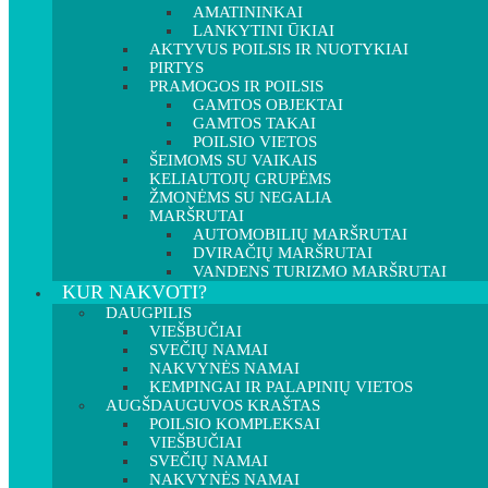
AMATININKAI
LANKYTINI ŪKIAI
AKTYVUS POILSIS IR NUOTYKIAI
PIRTYS
PRAMOGOS IR POILSIS
GAMTOS OBJEKTAI
GAMTOS TAKAI
POILSIO VIETOS
ŠEIMOMS SU VAIKAIS
KELIAUTOJŲ GRUPĖMS
ŽMONĖMS SU NEGALIA
MARŠRUTAI
AUTOMOBILIŲ MARŠRUTAI
DVIRAČIŲ MARŠRUTAI
VANDENS TURIZMO MARŠRUTAI
KUR NAKVOTI?
DAUGPILIS
VIEŠBUČIAI
SVEČIŲ NAMAI
NAKVYNĖS NAMAI
KEMPINGAI IR PALAPINIŲ VIETOS
AUGŠDAUGUVOS KRAŠTAS
POILSIO KOMPLEKSAI
VIEŠBUČIAI
SVEČIŲ NAMAI
NAKVYNĖS NAMAI