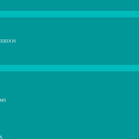
ERIJOS
OMS
A