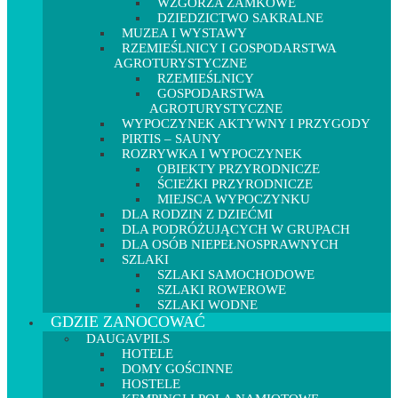
WZGÓRZA ZAMKOWE
DZIEDZICTWO SAKRALNE
MUZEA I WYSTAWY
RZEMIEŚLNICY I GOSPODARSTWA
AGROTURYSTYCZNE
RZEMIEŚLNICY
GOSPODARSTWA
AGROTURYSTYCZNE
WYPOCZYNEK AKTYWNY I PRZYGODY
PIRTIS – SAUNY
ROZRYWKA I WYPOCZYNEK
OBIEKTY PRZYRODNICZE
ŚCIEŻKI PRZYRODNICZE
MIEJSCA WYPOCZYNKU
DLA RODZIN Z DZIEĆMI
DLA PODRÓŻUJĄCYCH W GRUPACH
DLA OSÓB NIEPEŁNOSPRAWNYCH
SZLAKI
SZLAKI SAMOCHODOWE
SZLAKI ROWEROWE
SZLAKI WODNE
GDZIE ZANOCOWAĆ
DAUGAVPILS
HOTELE
DOMY GOŚCINNE
HOSTELE