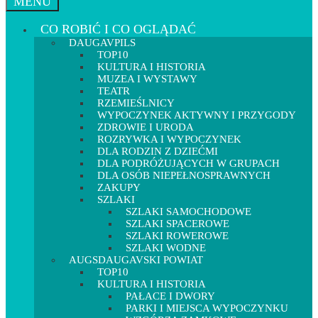
MENU
CO ROBIĆ I CO OGLĄDAĆ
DAUGAVPILS
TOP10
KULTURA I HISTORIA
MUZEA I WYSTAWY
TEATR
RZEMIEŚLNICY
WYPOCZYNEK AKTYWNY I PRZYGODY
ZDROWIE I URODA
ROZRYWKA I WYPOCZYNEK
DLA RODZIN Z DZIEĆMI
DLA PODRÓŻUJĄCYCH W GRUPACH
DLA OSÓB NIEPEŁNOSPRAWNYCH
ZAKUPY
SZLAKI
SZLAKI SAMOCHODOWE
SZLAKI SPACEROWE
SZLAKI ROWEROWE
SZLAKI WODNE
AUGSDAUGAVSKI POWIAT
TOP10
KULTURA I HISTORIA
PAŁACE I DWORY
PARKI I MIEJSCA WYPOCZYNKU