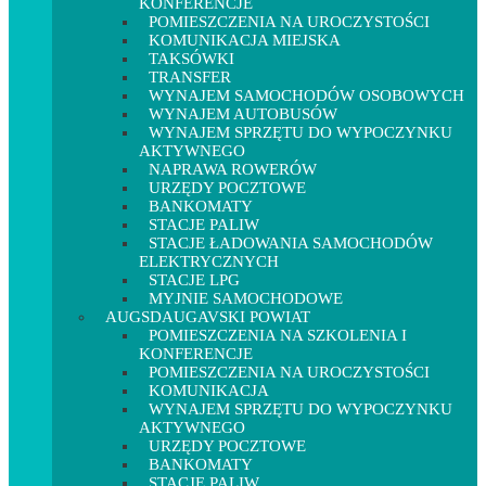
KONFERENCJE
POMIESZCZENIA NA UROCZYSTOŚCI
KOMUNIKACJA MIEJSKA
TAKSÓWKI
TRANSFER
WYNAJEM SAMOCHODÓW OSOBOWYCH
WYNAJEM AUTOBUSÓW
WYNAJEM SPRZĘTU DO WYPOCZYNKU
AKTYWNEGO
NAPRAWA ROWERÓW
URZĘDY POCZTOWE
BANKOMATY
STACJE PALIW
STACJE ŁADOWANIA SAMOCHODÓW
ELEKTRYCZNYCH
STACJE LPG
MYJNIE SAMOCHODOWE
AUGSDAUGAVSKI POWIAT
POMIESZCZENIA NA SZKOLENIA I
KONFERENCJE
POMIESZCZENIA NA UROCZYSTOŚCI
KOMUNIKACJA
WYNAJEM SPRZĘTU DO WYPOCZYNKU
AKTYWNEGO
URZĘDY POCZTOWE
BANKOMATY
STACJE PALIW