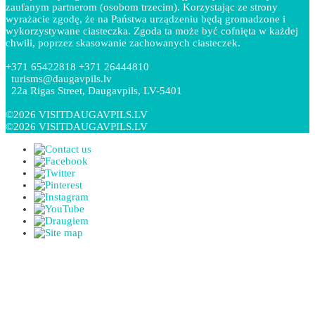
zaufanym partnerom (osobom trzecim). Korzystając ze strony
wyrażacie zgodę, że na Państwa urządzeniu będą gromadzone i
wykorzystywane ciasteczka. Zgoda ta może być cofnięta w każdej
chwili, poprzez skasowanie zachowanych ciasteczek.
+371 65422818 +371 26444810
turisms@daugavpils.lv
22a Rigas Street, Daugavpils, LV-5401
©2026 VISITDAUGAVPILS.LV
©2026 VISITDAUGAVPILS.LV