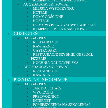
KEMPINGI I POLA NAMIOTOWE
AUGSDAUGAVSKI POWIAT
MIEJSCA WYPOCZYNKU
HOTELE
DOMY GOŚCINNE
HOSTELE
DOMY WYPOCZYNKOWE I WIEJSKIE
KEMPINGI I POLA NAMIOTOWE
GDZIE ZJEŚĆ
DAUGAVPILS
RESTAURACJE
KAWIARNIE
GASTROBARY
RESTAURACJE SZYBKIEJ OBSŁUGI,
PIZZERIE
KUCHNIA DAUGAVPILSKA
AUGSDAUGAVSKI POWIAT
RESTAURACJE
KAWIARNIE
PRZYDATNE INFORMACJE
DAUGAVPILS
JAK DOJECHAĆ?
WYCIECZKI
PRZEWODNICY
INTERNET
POMIESZCZENIA NA SZKOLENIA I