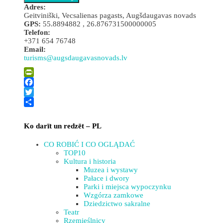
Adres:
Geitviniški, Vecsalienas pagasts, Augšdaugavas novads
GPS:
55.8894882 , 26.876731500000005
Telefon:
+371 654 76748
Email:
turisms@augsdaugavasnovads.lv
Leaflet
| ©
OpenStreetMap
×
+
URWISKO VERVERU
PrintFriendly
−
Facebook
Twitter
Share
Ko darīt un redzēt – PL
CO ROBIĆ I CO OGLĄDAĆ
TOP10
Kultura i historia
Muzea i wystawy
Pałace i dwory
Parki i miejsca wypoczynku
Wzgórza zamkowe
Dziedzictwo sakralne
Teatr
Rzemieślnicy