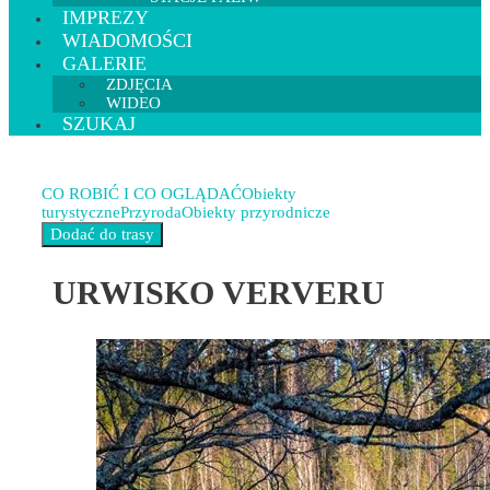
IMPREZY
WIADOMOŚCI
GALERIE
ZDJĘCIA
WIDEO
SZUKAJ
CO ROBIĆ I CO OGLĄDAĆ
Obiekty
turystyczne
Przyroda
Obiekty przyrodnicze
URWISKO VERVERU