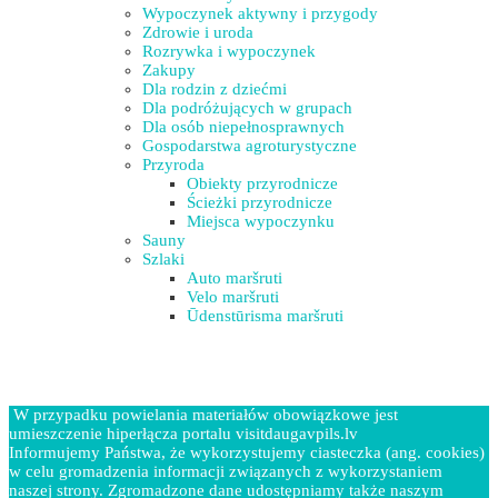
Wypoczynek aktywny i przygody
Zdrowie i uroda
Rozrywka i wypoczynek
Zakupy
Dla rodzin z dziećmi
Dla podróżujących w grupach
Dla osób niepełnosprawnych
Gospodarstwa agroturystyczne
Przyroda
Obiekty przyrodnicze
Ścieżki przyrodnicze
Miejsca wypoczynku
Sauny
Szlaki
Auto maršruti
Velo maršruti
Ūdenstūrisma maršruti
W przypadku powielania materiałów obowiązkowe jest
umieszczenie hiperłącza portalu visitdaugavpils.lv
Informujemy Państwa, że wykorzystujemy ciasteczka (ang. cookies)
w celu gromadzenia informacji związanych z wykorzystaniem
naszej strony. Zgromadzone dane udostępniamy także naszym