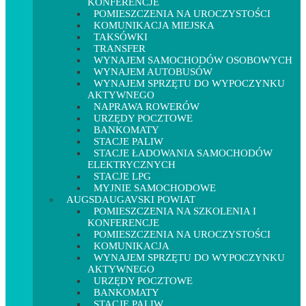
KONFERENCJE
POMIESZCZENIA NA UROCZYSTOŚCI
KOMUNIKACJA MIEJSKA
TAKSÓWKI
TRANSFER
WYNAJEM SAMOCHODÓW OSOBOWYCH
WYNAJEM AUTOBUSÓW
WYNAJEM SPRZĘTU DO WYPOCZYNKU
AKTYWNEGO
NAPRAWA ROWERÓW
URZĘDY POCZTOWE
BANKOMATY
STACJE PALIW
STACJE ŁADOWANIA SAMOCHODÓW
ELEKTRYCZNYCH
STACJE LPG
MYJNIE SAMOCHODOWE
AUGSDAUGAVSKI POWIAT
POMIESZCZENIA NA SZKOLENIA I
KONFERENCJE
POMIESZCZENIA NA UROCZYSTOŚCI
KOMUNIKACJA
WYNAJEM SPRZĘTU DO WYPOCZYNKU
AKTYWNEGO
URZĘDY POCZTOWE
BANKOMATY
STACJE PALIW