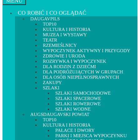
MENU
CO ROBIĆ I CO OGLĄDAĆ
DAUGAVPILS
TOP10
KULTURA I HISTORIA
MUZEA I WYSTAWY
TEATR
RZEMIEŚLNICY
WYPOCZYNEK AKTYWNY I PRZYGODY
ZDROWIE I URODA
ROZRYWKA I WYPOCZYNEK
DLA RODZIN Z DZIEĆMI
DLA PODRÓŻUJĄCYCH W GRUPACH
DLA OSÓB NIEPEŁNOSPRAWNYCH
ZAKUPY
SZLAKI
SZLAKI SAMOCHODOWE
SZLAKI SPACEROWE
SZLAKI ROWEROWE
SZLAKI WODNE
AUGSDAUGAVSKI POWIAT
TOP10
KULTURA I HISTORIA
PAŁACE I DWORY
PARKI I MIEJSCA WYPOCZYNKU