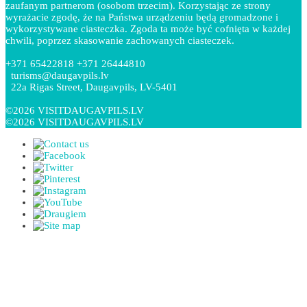
zaufanym partnerom (osobom trzecim). Korzystając ze strony
wyrażacie zgodę, że na Państwa urządzeniu będą gromadzone i
wykorzystywane ciasteczka. Zgoda ta może być cofnięta w każdej
chwili, poprzez skasowanie zachowanych ciasteczek.
+371 65422818 +371 26444810
turisms@daugavpils.lv
22a Rigas Street, Daugavpils, LV-5401
©2026 VISITDAUGAVPILS.LV
©2026 VISITDAUGAVPILS.LV