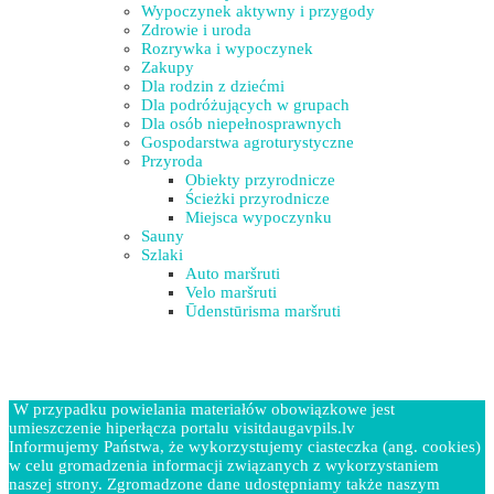
Wypoczynek aktywny i przygody
Zdrowie i uroda
Rozrywka i wypoczynek
Zakupy
Dla rodzin z dziećmi
Dla podróżujących w grupach
Dla osób niepełnosprawnych
Gospodarstwa agroturystyczne
Przyroda
Obiekty przyrodnicze
Ścieżki przyrodnicze
Miejsca wypoczynku
Sauny
Szlaki
Auto maršruti
Velo maršruti
Ūdenstūrisma maršruti
W przypadku powielania materiałów obowiązkowe jest
umieszczenie hiperłącza portalu visitdaugavpils.lv
Informujemy Państwa, że wykorzystujemy ciasteczka (ang. cookies)
w celu gromadzenia informacji związanych z wykorzystaniem
naszej strony. Zgromadzone dane udostępniamy także naszym