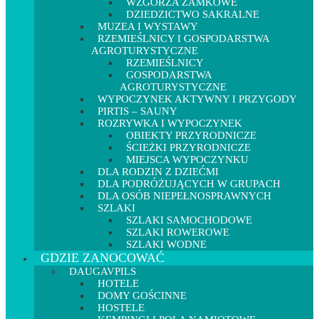
WZGÓRZA ZAMKOWE
DZIEDZICTWO SAKRALNE
MUZEA I WYSTAWY
RZEMIEŚLNICY I GOSPODARSTWA
AGROTURYSTYCZNE
RZEMIEŚLNICY
GOSPODARSTWA
AGROTURYSTYCZNE
WYPOCZYNEK AKTYWNY I PRZYGODY
PIRTIS – SAUNY
ROZRYWKA I WYPOCZYNEK
OBIEKTY PRZYRODNICZE
ŚCIEŻKI PRZYRODNICZE
MIEJSCA WYPOCZYNKU
DLA RODZIN Z DZIEĆMI
DLA PODRÓŻUJĄCYCH W GRUPACH
DLA OSÓB NIEPEŁNOSPRAWNYCH
SZLAKI
SZLAKI SAMOCHODOWE
SZLAKI ROWEROWE
SZLAKI WODNE
GDZIE ZANOCOWAĆ
DAUGAVPILS
HOTELE
DOMY GOŚCINNE
HOSTELE