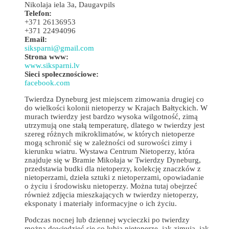
Nikolaja iela 3a, Daugavpils
Telefon:
+371 26136953
+371 22494096
Email:
siksparni@gmail.com
Strona www:
www.siksparni.lv
Sieci społecznościowe:
facebook.com
Twierdza Dyneburg jest miejscem zimowania drugiej co
do wielkości kolonii nietoperzy w Krajach Bałtyckich. W
murach twierdzy jest bardzo wysoka wilgotność, zimą
utrzymują one stałą temperaturę, dlatego w twierdzy jest
szereg różnych mikroklimatów, w których nietoperze
mogą schronić się w zależności od surowości zimy i
kierunku wiatru. Wystawa Centrum Nietoperzy, która
znajduje się w Bramie Mikołaja w Twierdzy Dyneburg,
przedstawia budki dla nietoperzy, kolekcję znaczków z
nietoperzami, dzieła sztuki z nietoperzami, opowiadanie
o życiu i środowisku nietoperzy. Można tutaj obejrzeć
również zdjęcia mieszkających w twierdzy nietoperzy,
eksponaty i materiały informacyjne o ich życiu.
Podczas nocnej lub dziennej wycieczki po twierdzy
można dowiedzieć się co lubią nietoperze, jak zimują, jak