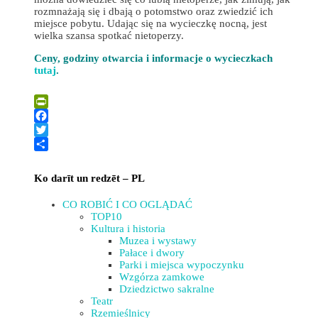
rozmnażają się i dbają o potomstwo oraz zwiedzić ich
miejsce pobytu. Udając się na wycieczkę nocną, jest
wielka szansa spotkać nietoperzy.
Ceny, godziny otwarcia i informacje o wycieczkach
tutaj
.
Leaflet
| ©
OpenStreetMap
×
+
Daugavpilskie Centrum Nietoperzy
PrintFriendly
−
Facebook
Twitter
Share
Ko darīt un redzēt – PL
CO ROBIĆ I CO OGLĄDAĆ
TOP10
Kultura i historia
Muzea i wystawy
Pałace i dwory
Parki i miejsca wypoczynku
Wzgórza zamkowe
Dziedzictwo sakralne
Teatr
Rzemieślnicy