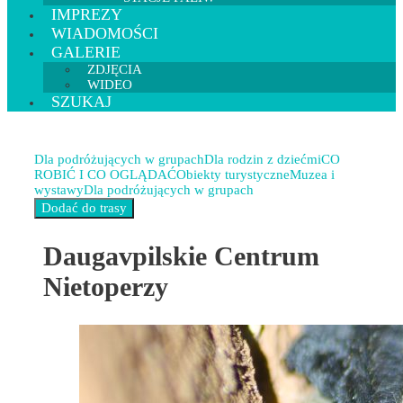
IMPREZY
WIADOMOŚCI
GALERIE
ZDJĘCIA
WIDEO
SZUKAJ
Dla podróżujących w grupach
Dla rodzin z dziećmi
CO
ROBIĆ I CO OGLĄDAĆ
Obiekty turystyczne
Muzea i
wystawy
Dla podróżujących w grupach
Daugavpilskie Centrum
Nietoperzy