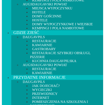
KEMPINGI I POLA NAMIOTOWE
AUGSDAUGAVSKI POWIAT
MIEJSCA WYPOCZYNKU
HOTELE
DOMY GOŚCINNE
HOSTELE
DOMY WYPOCZYNKOWE I WIEJSKIE
KEMPINGI I POLA NAMIOTOWE
GDZIE ZJEŚĆ
DAUGAVPILS
RESTAURACJE
KAWIARNIE
GASTROBARY
RESTAURACJE SZYBKIEJ OBSŁUGI,
PIZZERIE
KUCHNIA DAUGAVPILSKA
AUGSDAUGAVSKI POWIAT
RESTAURACJE
KAWIARNIE
PRZYDATNE INFORMACJE
DAUGAVPILS
JAK DOJECHAĆ?
WYCIECZKI
PRZEWODNICY
INTERNET
POMIESZCZENIA NA SZKOLENIA I