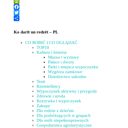
+
PIELĘGNACJA “Sēlija”
PrintFriendly
−
Facebook
Twitter
Share
Ko darīt un redzēt – PL
CO ROBIĆ I CO OGLĄDAĆ
TOP10
Kultura i historia
Muzea i wystawy
Pałace i dwory
Parki i miejsca wypoczynku
Wzgórza zamkowe
Dziedzictwo sakralne
Teatr
Rzemieślnicy
Wypoczynek aktywny i przygody
Zdrowie i uroda
Rozrywka i wypoczynek
Zakupy
Dla rodzin z dziećmi
Dla podróżujących w grupach
Dla osób niepełnosprawnych
Gospodarstwa agroturystyczne