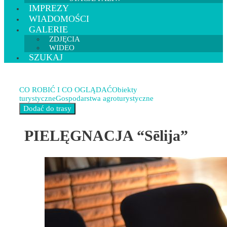
IMPREZY
WIADOMOŚCI
GALERIE
ZDJĘCIA
WIDEO
SZUKAJ
CO ROBIĆ I CO OGLĄDAĆ
Obiekty
turystyczne
Gospodarstwa agroturystyczne
PIELĘGNACJA “Sēlija”