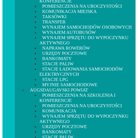
KONFERENCJE
POMIESZCZENIA NA UROCZYSTOŚCI
KOMUNIKACJA MIEJSKA
TAKSÓWKI
TRANSFER
WYNAJEM SAMOCHODÓW OSOBOWYCH
WYNAJEM AUTOBUSÓW
WYNAJEM SPRZĘTU DO WYPOCZYNKU
AKTYWNEGO
NAPRAWA ROWERÓW
URZĘDY POCZTOWE
BANKOMATY
STACJE PALIW
STACJE ŁADOWANIA SAMOCHODÓW
ELEKTRYCZNYCH
STACJE LPG
MYJNIE SAMOCHODOWE
AUGSDAUGAVSKI POWIAT
POMIESZCZENIA NA SZKOLENIA I
KONFERENCJE
POMIESZCZENIA NA UROCZYSTOŚCI
KOMUNIKACJA
WYNAJEM SPRZĘTU DO WYPOCZYNKU
AKTYWNEGO
URZĘDY POCZTOWE
BANKOMATY
STACJE PALIW