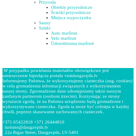
Przyroda
Obiekty przyrodnicze
Ścieżki przyrodnicze
Miejsca wypoczynku
Sauny
Szlaki
Auto maršruti
Velo maršruti
Ūdenstūrisma maršruti
W przypadku powielania materiałów obowiązkowe jest
umieszczenie hiperłącza portalu visitdaugavpils.lv
Informujemy Państwa, że wykorzystujemy ciasteczka (ang. cookies)
w celu gromadzenia informacji związanych z wykorzystaniem
naszej strony. Zgromadzone dane udostępniamy także naszym
zaufanym partnerom (osobom trzecim). Korzystając ze strony
wyrażacie zgodę, że na Państwa urządzeniu będą gromadzone i
wykorzystywane ciasteczka. Zgoda ta może być cofnięta w każdej
chwili, poprzez skasowanie zachowanych ciasteczek.
+371 65422818 +371 26444810
turisms@daugavpils.lv
22a Rigas Street, Daugavpils, LV-5401