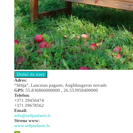
Adres:
“Sēlija”, Laucesas pagasts, Augšdaugavas novads
GPS:
55.836866000000 , 26.553958400000
Telefon:
+371 29456474
+371 29678562
Email:
info@selijasdarzi.lv
Strona www:
www.selijasdarzi.lv
Leaflet
| ©
OpenStreetMap
×