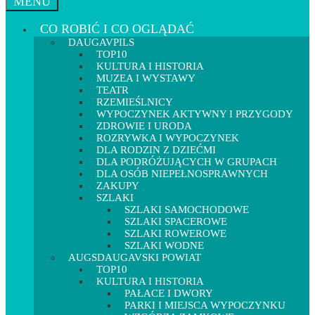
MENU
CO ROBIĆ I CO OGLĄDAĆ
DAUGAVPILS
TOP10
KULTURA I HISTORIA
MUZEA I WYSTAWY
TEATR
RZEMIEŚLNICY
WYPOCZYNEK AKTYWNY I PRZYGODY
ZDROWIE I URODA
ROZRYWKA I WYPOCZYNEK
DLA RODZIN Z DZIEĆMI
DLA PODRÓŻUJĄCYCH W GRUPACH
DLA OSÓB NIEPEŁNOSPRAWNYCH
ZAKUPY
SZLAKI
SZLAKI SAMOCHODOWE
SZLAKI SPACEROWE
SZLAKI ROWEROWE
SZLAKI WODNE
AUGSDAUGAVSKI POWIAT
TOP10
KULTURA I HISTORIA
PAŁACE I DWORY
PARKI I MIEJSCA WYPOCZYNKU