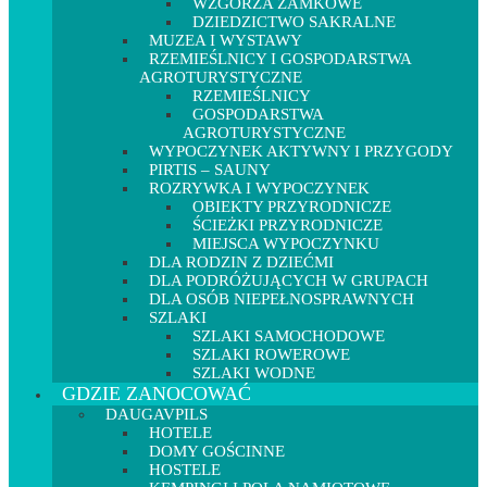
WZGÓRZA ZAMKOWE
DZIEDZICTWO SAKRALNE
MUZEA I WYSTAWY
RZEMIEŚLNICY I GOSPODARSTWA
AGROTURYSTYCZNE
RZEMIEŚLNICY
GOSPODARSTWA
AGROTURYSTYCZNE
WYPOCZYNEK AKTYWNY I PRZYGODY
PIRTIS – SAUNY
ROZRYWKA I WYPOCZYNEK
OBIEKTY PRZYRODNICZE
ŚCIEŻKI PRZYRODNICZE
MIEJSCA WYPOCZYNKU
DLA RODZIN Z DZIEĆMI
DLA PODRÓŻUJĄCYCH W GRUPACH
DLA OSÓB NIEPEŁNOSPRAWNYCH
SZLAKI
SZLAKI SAMOCHODOWE
SZLAKI ROWEROWE
SZLAKI WODNE
GDZIE ZANOCOWAĆ
DAUGAVPILS
HOTELE
DOMY GOŚCINNE
HOSTELE