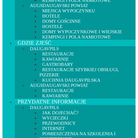
KEMPINGI I POLA NAMIOTOWE
AUGSDAUGAVSKI POWIAT
MIEJSCA WYPOCZYNKU
HOTELE
DOMY GOŚCINNE
HOSTELE
DOMY WYPOCZYNKOWE I WIEJSKIE
KEMPINGI I POLA NAMIOTOWE
GDZIE ZJEŚĆ
DAUGAVPILS
RESTAURACJE
KAWIARNIE
GASTROBARY
RESTAURACJE SZYBKIEJ OBSŁUGI,
PIZZERIE
KUCHNIA DAUGAVPILSKA
AUGSDAUGAVSKI POWIAT
RESTAURACJE
KAWIARNIE
PRZYDATNE INFORMACJE
DAUGAVPILS
JAK DOJECHAĆ?
WYCIECZKI
PRZEWODNICY
INTERNET
POMIESZCZENIA NA SZKOLENIA I