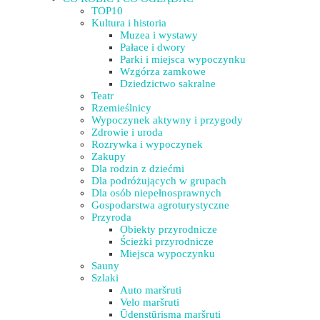
TOP10
Kultura i historia
Muzea i wystawy
Pałace i dwory
Parki i miejsca wypoczynku
Wzgórza zamkowe
Dziedzictwo sakralne
Teatr
Rzemieślnicy
Wypoczynek aktywny i przygody
Zdrowie i uroda
Rozrywka i wypoczynek
Zakupy
Dla rodzin z dziećmi
Dla podróżujących w grupach
Dla osób niepełnosprawnych
Gospodarstwa agroturystyczne
Przyroda
Obiekty przyrodnicze
Ścieżki przyrodnicze
Miejsca wypoczynku
Sauny
Szlaki
Auto maršruti
Velo maršruti
Ūdenstūrisma maršruti