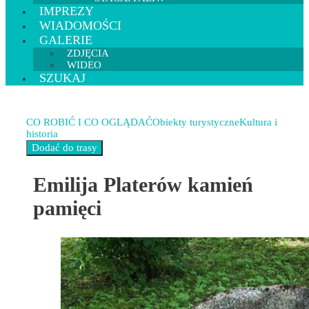
IMPREZY
WIADOMOŚCI
GALERIE
ZDJĘCIA
WIDEO
SZUKAJ
CO ROBIĆ I CO OGLĄDAĆ
Obiekty turystyczne
Kultura i
historia
Emilija Platerów kamień
pamięci