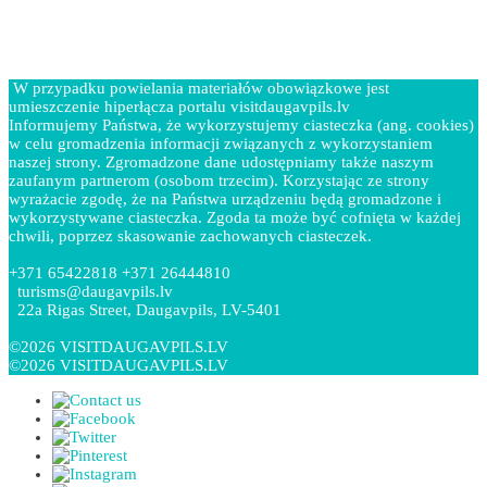
W przypadku powielania materiałów obowiązkowe jest
umieszczenie hiperłącza portalu visitdaugavpils.lv
Informujemy Państwa, że wykorzystujemy ciasteczka (ang. cookies)
w celu gromadzenia informacji związanych z wykorzystaniem
naszej strony. Zgromadzone dane udostępniamy także naszym
zaufanym partnerom (osobom trzecim). Korzystając ze strony
wyrażacie zgodę, że na Państwa urządzeniu będą gromadzone i
wykorzystywane ciasteczka. Zgoda ta może być cofnięta w każdej
chwili, poprzez skasowanie zachowanych ciasteczek.
+371 65422818 +371 26444810
turisms@daugavpils.lv
22a Rigas Street, Daugavpils, LV-5401
©2026 VISITDAUGAVPILS.LV
©2026 VISITDAUGAVPILS.LV