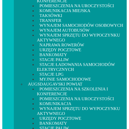
KONFERENCJE
POMIESZCZENIA NA UROCZYSTOŚCI
KOMUNIKACJA MIEJSKA
TAKSÓWKI
TRANSFER
WYNAJEM SAMOCHODÓW OSOBOWYCH
WYNAJEM AUTOBUSÓW
WYNAJEM SPRZĘTU DO WYPOCZYNKU
AKTYWNEGO
NAPRAWA ROWERÓW
URZĘDY POCZTOWE
BANKOMATY
STACJE PALIW
STACJE ŁADOWANIA SAMOCHODÓW
ELEKTRYCZNYCH
STACJE LPG
MYJNIE SAMOCHODOWE
AUGSDAUGAVSKI POWIAT
POMIESZCZENIA NA SZKOLENIA I
KONFERENCJE
POMIESZCZENIA NA UROCZYSTOŚCI
KOMUNIKACJA
WYNAJEM SPRZĘTU DO WYPOCZYNKU
AKTYWNEGO
URZĘDY POCZTOWE
BANKOMATY
STACJE PALIW