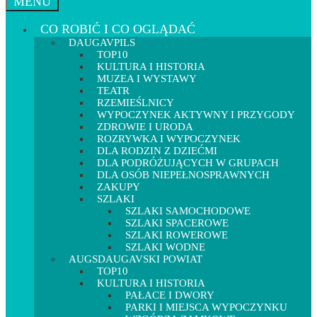
MENU
CO ROBIĆ I CO OGLĄDAĆ
DAUGAVPILS
TOP10
KULTURA I HISTORIA
MUZEA I WYSTAWY
TEATR
RZEMIEŚLNICY
WYPOCZYNEK AKTYWNY I PRZYGODY
ZDROWIE I URODA
ROZRYWKA I WYPOCZYNEK
DLA RODZIN Z DZIEĆMI
DLA PODRÓŻUJĄCYCH W GRUPACH
DLA OSÓB NIEPEŁNOSPRAWNYCH
ZAKUPY
SZLAKI
SZLAKI SAMOCHODOWE
SZLAKI SPACEROWE
SZLAKI ROWEROWE
SZLAKI WODNE
AUGSDAUGAVSKI POWIAT
TOP10
KULTURA I HISTORIA
PAŁACE I DWORY
PARKI I MIEJSCA WYPOCZYNKU