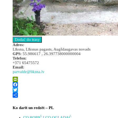
Adres:
Līksna, Līksnas pagasts, Augšdaugavas novads
GPS:
55.986617 , 26.397738000000004
Telefon:
+371 65475572
Email:
parvalde@liksna.lv
Leaflet
| ©
OpenStreetMap
×
+
Emilija Platerów kamień pamięci
PrintFriendly
−
Facebook
Twitter
Share
Ko darīt un redzēt – PL
CO ROBIĆ I CO OGLĄDAĆ