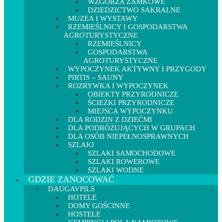
WZGÓRZA ZAMKOWE
DZIEDZICTWO SAKRALNE
MUZEA I WYSTAWY
RZEMIEŚLNICY I GOSPODARSTWA
AGROTURYSTYCZNE
RZEMIEŚLNICY
GOSPODARSTWA
AGROTURYSTYCZNE
WYPOCZYNEK AKTYWNY I PRZYGODY
PIRTIS – SAUNY
ROZRYWKA I WYPOCZYNEK
OBIEKTY PRZYRODNICZE
ŚCIEŻKI PRZYRODNICZE
MIEJSCA WYPOCZYNKU
DLA RODZIN Z DZIEĆMI
DLA PODRÓŻUJĄCYCH W GRUPACH
DLA OSÓB NIEPEŁNOSPRAWNYCH
SZLAKI
SZLAKI SAMOCHODOWE
SZLAKI ROWEROWE
SZLAKI WODNE
GDZIE ZANOCOWAĆ
DAUGAVPILS
HOTELE
DOMY GOŚCINNE
HOSTELE