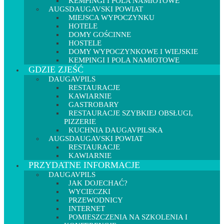
KEMPINGI I POLA NAMIOTOWE
AUGSDAUGAVSKI POWIAT
MIEJSCA WYPOCZYNKU
HOTELE
DOMY GOŚCINNE
HOSTELE
DOMY WYPOCZYNKOWE I WIEJSKIE
KEMPINGI I POLA NAMIOTOWE
GDZIE ZJEŚĆ
DAUGAVPILS
RESTAURACJE
KAWIARNIE
GASTROBARY
RESTAURACJE SZYBKIEJ OBSŁUGI,
PIZZERIE
KUCHNIA DAUGAVPILSKA
AUGSDAUGAVSKI POWIAT
RESTAURACJE
KAWIARNIE
PRZYDATNE INFORMACJE
DAUGAVPILS
JAK DOJECHAĆ?
WYCIECZKI
PRZEWODNICY
INTERNET
POMIESZCZENIA NA SZKOLENIA I