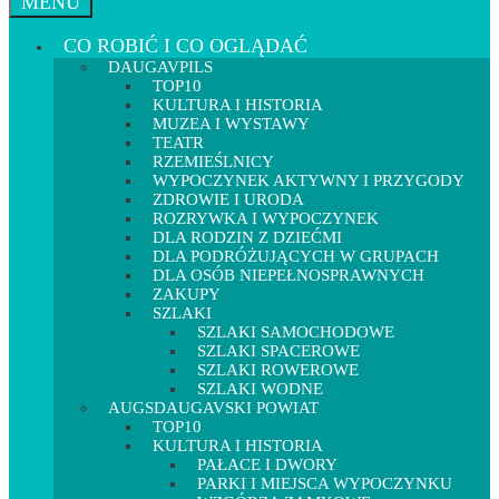
MENU
CO ROBIĆ I CO OGLĄDAĆ
DAUGAVPILS
TOP10
KULTURA I HISTORIA
MUZEA I WYSTAWY
TEATR
RZEMIEŚLNICY
WYPOCZYNEK AKTYWNY I PRZYGODY
ZDROWIE I URODA
ROZRYWKA I WYPOCZYNEK
DLA RODZIN Z DZIEĆMI
DLA PODRÓŻUJĄCYCH W GRUPACH
DLA OSÓB NIEPEŁNOSPRAWNYCH
ZAKUPY
SZLAKI
SZLAKI SAMOCHODOWE
SZLAKI SPACEROWE
SZLAKI ROWEROWE
SZLAKI WODNE
AUGSDAUGAVSKI POWIAT
TOP10
KULTURA I HISTORIA
PAŁACE I DWORY
PARKI I MIEJSCA WYPOCZYNKU