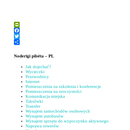
PrintFriendly
Facebook
Twitter
Share
Noderīgi pilsēta – PL
Jak dojechać?
Wycieczki
Przewodnicy
Internet
Pomieszczenia na szkolenia i konferencje
Pomieszczenia na uroczystości
Komunikacja miejska
Taksówki
Transfer
Wynajem samochodów osobowych
Wynajem autobusów
Wynajem sprzętu do wypoczynku aktywnego
Naprawa rowerów