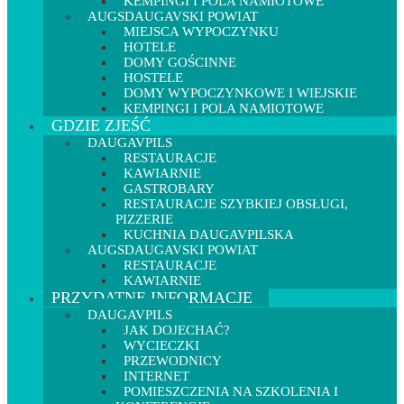
KEMPINGI I POLA NAMIOTOWE
AUGSDAUGAVSKI POWIAT
MIEJSCA WYPOCZYNKU
HOTELE
DOMY GOŚCINNE
HOSTELE
DOMY WYPOCZYNKOWE I WIEJSKIE
KEMPINGI I POLA NAMIOTOWE
GDZIE ZJEŚĆ
DAUGAVPILS
RESTAURACJE
KAWIARNIE
GASTROBARY
RESTAURACJE SZYBKIEJ OBSŁUGI,
PIZZERIE
KUCHNIA DAUGAVPILSKA
AUGSDAUGAVSKI POWIAT
RESTAURACJE
KAWIARNIE
PRZYDATNE INFORMACJE
DAUGAVPILS
JAK DOJECHAĆ?
WYCIECZKI
PRZEWODNICY
INTERNET
POMIESZCZENIA NA SZKOLENIA I