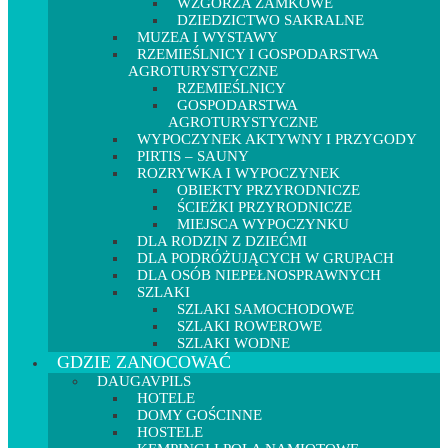
WZGÓRZA ZAMKOWE
DZIEDZICTWO SAKRALNE
MUZEA I WYSTAWY
RZEMIEŚLNICY I GOSPODARSTWA
AGROTURYSTYCZNE
RZEMIEŚLNICY
GOSPODARSTWA
AGROTURYSTYCZNE
WYPOCZYNEK AKTYWNY I PRZYGODY
PIRTIS – SAUNY
ROZRYWKA I WYPOCZYNEK
OBIEKTY PRZYRODNICZE
ŚCIEŻKI PRZYRODNICZE
MIEJSCA WYPOCZYNKU
DLA RODZIN Z DZIEĆMI
DLA PODRÓŻUJĄCYCH W GRUPACH
DLA OSÓB NIEPEŁNOSPRAWNYCH
SZLAKI
SZLAKI SAMOCHODOWE
SZLAKI ROWEROWE
SZLAKI WODNE
GDZIE ZANOCOWAĆ
DAUGAVPILS
HOTELE
DOMY GOŚCINNE
HOSTELE