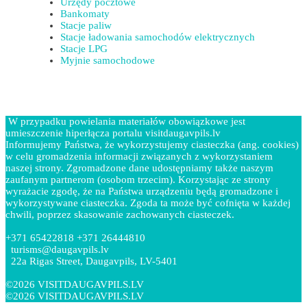
Urzędy pocztowe
Bankomaty
Stacje paliw
Stacje ładowania samochodów elektrycznych
Stacje LPG
Myjnie samochodowe
W przypadku powielania materiałów obowiązkowe jest
umieszczenie hiperłącza portalu visitdaugavpils.lv
Informujemy Państwa, że wykorzystujemy ciasteczka (ang. cookies)
w celu gromadzenia informacji związanych z wykorzystaniem
naszej strony. Zgromadzone dane udostępniamy także naszym
zaufanym partnerom (osobom trzecim). Korzystając ze strony
wyrażacie zgodę, że na Państwa urządzeniu będą gromadzone i
wykorzystywane ciasteczka. Zgoda ta może być cofnięta w każdej
chwili, poprzez skasowanie zachowanych ciasteczek.
+371 65422818 +371 26444810
turisms@daugavpils.lv
22a Rigas Street, Daugavpils, LV-5401
©2026 VISITDAUGAVPILS.LV
©2026 VISITDAUGAVPILS.LV