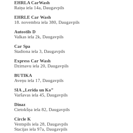
EHRLA CarWash
Raiņa iela 14a, Daugavpils
EHRLE Car Wash
18. novembra iela 380, Daugavpils
Autostils D
Valkas iela 2k, Daugavpils
Car Spa
Stadiona iela 3, Daugavpils
Express Car Wash
Dzirnavu iela 20, Daugavpils
BUTIKA
Aveņu iela 17, Daugavpils
SIA „Lerida un Ko”
Varšavas iela 45, Daugavpils
Dinaz
Cietokšņa iela 82, Daugavpils
Circle K
Ventspils iela 28, Daugavpils
Stacijas iela 97a, Daugavpils