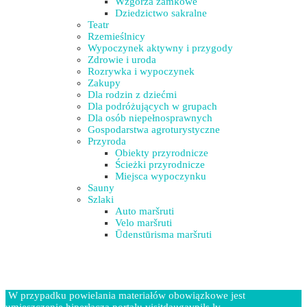
Wzgórza zamkowe
Dziedzictwo sakralne
Teatr
Rzemieślnicy
Wypoczynek aktywny i przygody
Zdrowie i uroda
Rozrywka i wypoczynek
Zakupy
Dla rodzin z dziećmi
Dla podróżujących w grupach
Dla osób niepełnosprawnych
Gospodarstwa agroturystyczne
Przyroda
Obiekty przyrodnicze
Ścieżki przyrodnicze
Miejsca wypoczynku
Sauny
Szlaki
Auto maršruti
Velo maršruti
Ūdenstūrisma maršruti
W przypadku powielania materiałów obowiązkowe jest
umieszczenie hiperłącza portalu visitdaugavpils.lv