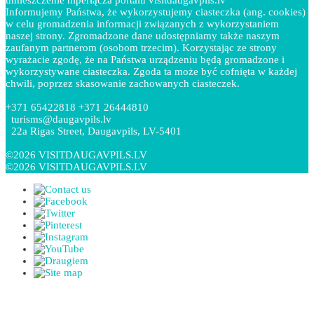
Informujemy Państwa, że wykorzystujemy ciasteczka (ang. cookies)
w celu gromadzenia informacji związanych z wykorzystaniem
naszej strony. Zgromadzone dane udostępniamy także naszym
zaufanym partnerom (osobom trzecim). Korzystając ze strony
wyrażacie zgodę, że na Państwa urządzeniu będą gromadzone i
wykorzystywane ciasteczka. Zgoda ta może być cofnięta w każdej
chwili, poprzez skasowanie zachowanych ciasteczek.
+371 65422818 +371 26444810
turisms@daugavpils.lv
22a Rigas Street, Daugavpils, LV-5401
©2026 VISITDAUGAVPILS.LV
©2026 VISITDAUGAVPILS.LV