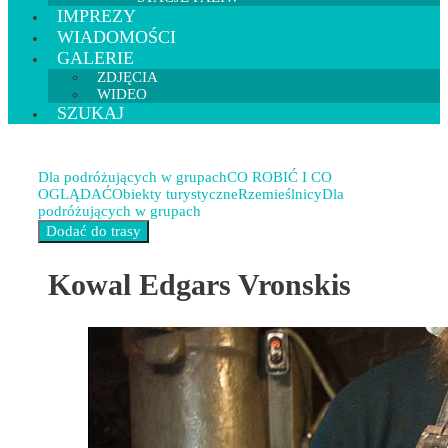
IMPREZY
WIADOMOŚCI
GALERIE
ZDJĘCIA
WIDEO
SZUKAJ
Dla podróżujących w grupach
CO ROBIĆ I CO
OGLĄDAĆ
Obiekty turystyczne
Rzemieślnicy
Dla
podróżujących w grupach
Kowal Edgars Vronskis