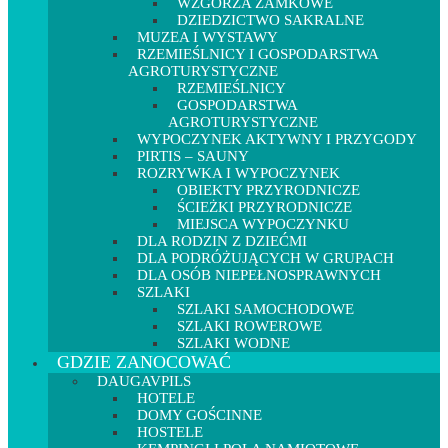
WZGÓRZA ZAMKOWE
DZIEDZICTWO SAKRALNE
MUZEA I WYSTAWY
RZEMIEŚLNICY I GOSPODARSTWA
AGROTURYSTYCZNE
RZEMIEŚLNICY
GOSPODARSTWA
AGROTURYSTYCZNE
WYPOCZYNEK AKTYWNY I PRZYGODY
PIRTIS – SAUNY
ROZRYWKA I WYPOCZYNEK
OBIEKTY PRZYRODNICZE
ŚCIEŻKI PRZYRODNICZE
MIEJSCA WYPOCZYNKU
DLA RODZIN Z DZIEĆMI
DLA PODRÓŻUJĄCYCH W GRUPACH
DLA OSÓB NIEPEŁNOSPRAWNYCH
SZLAKI
SZLAKI SAMOCHODOWE
SZLAKI ROWEROWE
SZLAKI WODNE
GDZIE ZANOCOWAĆ
DAUGAVPILS
HOTELE
DOMY GOŚCINNE
HOSTELE