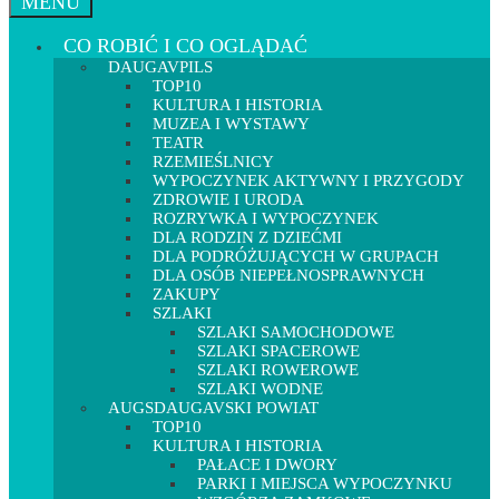
MENU
CO ROBIĆ I CO OGLĄDAĆ
DAUGAVPILS
TOP10
KULTURA I HISTORIA
MUZEA I WYSTAWY
TEATR
RZEMIEŚLNICY
WYPOCZYNEK AKTYWNY I PRZYGODY
ZDROWIE I URODA
ROZRYWKA I WYPOCZYNEK
DLA RODZIN Z DZIEĆMI
DLA PODRÓŻUJĄCYCH W GRUPACH
DLA OSÓB NIEPEŁNOSPRAWNYCH
ZAKUPY
SZLAKI
SZLAKI SAMOCHODOWE
SZLAKI SPACEROWE
SZLAKI ROWEROWE
SZLAKI WODNE
AUGSDAUGAVSKI POWIAT
TOP10
KULTURA I HISTORIA
PAŁACE I DWORY
PARKI I MIEJSCA WYPOCZYNKU