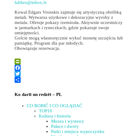
fabbro@inbox.lv
Kowal Edgars Vronskis zajmuje się artystyczną obróbką
metali. Wytwarza użytkowe i dekoracyjne wyroby z
metalu. Oferuje pokazy rzemiosła. Aktywnie uczestniczy
w jarmarkach i ryneczkach, gdzie pokazuje swoje
umiejętności.
Goście mogą własnoręcznie wykuć monetę szczęścia lub
pamiątkę. Program dla par młodych.
Obowiązuje rezerwacja.
Leaflet
| ©
OpenStreetMap
×
+
Kowal Edgars Vronskis
PrintFriendly
−
Facebook
Twitter
Share
Ko darīt un redzēt – PL
CO ROBIĆ I CO OGLĄDAĆ
TOP10
Kultura i historia
Muzea i wystawy
Pałace i dwory
Parki i miejsca wypoczynku