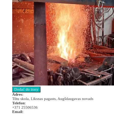
Adres:
Tiltu skola, Līksnas pagasts, Augšdaugavas novads
Telefon:
+371 25506536
Email: