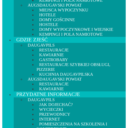
KEMPINGI I POLA NAMIOTOWE
AUGSDAUGAVSKI POWIAT
MIEJSCA WYPOCZYNKU
HOTELE
DOMY GOŚCINNE
HOSTELE
DOMY WYPOCZYNKOWE I WIEJSKIE
KEMPINGI I POLA NAMIOTOWE
GDZIE ZJEŚĆ
DAUGAVPILS
RESTAURACJE
KAWIARNIE
GASTROBARY
RESTAURACJE SZYBKIEJ OBSŁUGI,
PIZZERIE
KUCHNIA DAUGAVPILSKA
AUGSDAUGAVSKI POWIAT
RESTAURACJE
KAWIARNIE
PRZYDATNE INFORMACJE
DAUGAVPILS
JAK DOJECHAĆ?
WYCIECZKI
PRZEWODNICY
INTERNET
POMIESZCZENIA NA SZKOLENIA I