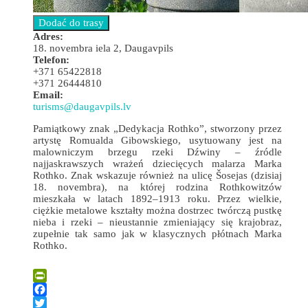
Adres:
18. novembra iela 2, Daugavpils
Telefon:
+371 65422818
+371 26444810
Email:
turisms@daugavpils.lv
Pamiątkowy znak „Dedykacja Rothko”, stworzony przez
artystę Romualda Gibowskiego, usytuowany jest na
malowniczym brzegu rzeki Dźwiny – źródle
najjaskrawszych wrażeń dziecięcych malarza Marka
Rothko. Znak wskazuje również na ulicę Šosejas (dzisiaj
18. novembra), na której rodzina Rothkowitzów
mieszkała w latach 1892–1913 roku. Przez wielkie,
ciężkie metalowe kształty można dostrzec twórczą pustkę
nieba i rzeki – nieustannie zmieniający się krajobraz,
zupełnie tak samo jak w klasycznych płótnach Marka
Rothko.
Leaflet
| ©
OpenStreetMap
×
+
Znak pamiątkowy „Dedykacja Rothko”
PrintFriendly
−
Facebook