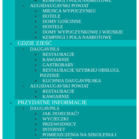
KEMPINGI I POLA NAMIOTOWE
AUGSDAUGAVSKI POWIAT
MIEJSCA WYPOCZYNKU
HOTELE
DOMY GOŚCINNE
HOSTELE
DOMY WYPOCZYNKOWE I WIEJSKIE
KEMPINGI I POLA NAMIOTOWE
GDZIE ZJEŚĆ
DAUGAVPILS
RESTAURACJE
KAWIARNIE
GASTROBARY
RESTAURACJE SZYBKIEJ OBSŁUGI,
PIZZERIE
KUCHNIA DAUGAVPILSKA
AUGSDAUGAVSKI POWIAT
RESTAURACJE
KAWIARNIE
PRZYDATNE INFORMACJE
DAUGAVPILS
JAK DOJECHAĆ?
WYCIECZKI
PRZEWODNICY
INTERNET
POMIESZCZENIA NA SZKOLENIA I