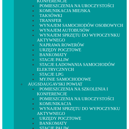
KONFERENCJE
POMIESZCZENIA NA UROCZYSTOŚCI
KOMUNIKACJA MIEJSKA
TAKSÓWKI
TRANSFER
WYNAJEM SAMOCHODÓW OSOBOWYCH
WYNAJEM AUTOBUSÓW
WYNAJEM SPRZĘTU DO WYPOCZYNKU
AKTYWNEGO
NAPRAWA ROWERÓW
URZĘDY POCZTOWE
BANKOMATY
STACJE PALIW
STACJE ŁADOWANIA SAMOCHODÓW
ELEKTRYCZNYCH
STACJE LPG
MYJNIE SAMOCHODOWE
AUGSDAUGAVSKI POWIAT
POMIESZCZENIA NA SZKOLENIA I
KONFERENCJE
POMIESZCZENIA NA UROCZYSTOŚCI
KOMUNIKACJA
WYNAJEM SPRZĘTU DO WYPOCZYNKU
AKTYWNEGO
URZĘDY POCZTOWE
BANKOMATY
STACJE PALIW