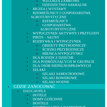
WZGÓRZA ZAMKOWE
DZIEDZICTWO SAKRALNE
MUZEA I WYSTAWY
RZEMIEŚLNICY I GOSPODARSTWA
AGROTURYSTYCZNE
RZEMIEŚLNICY
GOSPODARSTWA
AGROTURYSTYCZNE
WYPOCZYNEK AKTYWNY I PRZYGODY
PIRTIS – SAUNY
ROZRYWKA I WYPOCZYNEK
OBIEKTY PRZYRODNICZE
ŚCIEŻKI PRZYRODNICZE
MIEJSCA WYPOCZYNKU
DLA RODZIN Z DZIEĆMI
DLA PODRÓŻUJĄCYCH W GRUPACH
DLA OSÓB NIEPEŁNOSPRAWNYCH
SZLAKI
SZLAKI SAMOCHODOWE
SZLAKI ROWEROWE
SZLAKI WODNE
GDZIE ZANOCOWAĆ
DAUGAVPILS
HOTELE
DOMY GOŚCINNE
HOSTELE