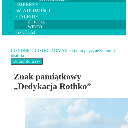
IMPREZY
WIADOMOŚCI
GALERIE
ZDJĘCIA
WIDEO
SZUKAJ
CO ROBIĆ I CO OGLĄDAĆ
Obiekty turystyczne
Kultura i
historia
Znak pamiątkowy
„Dedykacja Rothko”