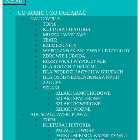
MENU
CO ROBIĆ I CO OGLĄDAĆ
DAUGAVPILS
TOP10
KULTURA I HISTORIA
MUZEA I WYSTAWY
TEATR
RZEMIEŚLNICY
WYPOCZYNEK AKTYWNY I PRZYGODY
ZDROWIE I URODA
ROZRYWKA I WYPOCZYNEK
DLA RODZIN Z DZIEĆMI
DLA PODRÓŻUJĄCYCH W GRUPACH
DLA OSÓB NIEPEŁNOSPRAWNYCH
ZAKUPY
SZLAKI
SZLAKI SAMOCHODOWE
SZLAKI SPACEROWE
SZLAKI ROWEROWE
SZLAKI WODNE
AUGSDAUGAVSKI POWIAT
TOP10
KULTURA I HISTORIA
PAŁACE I DWORY
PARKI I MIEJSCA WYPOCZYNKU