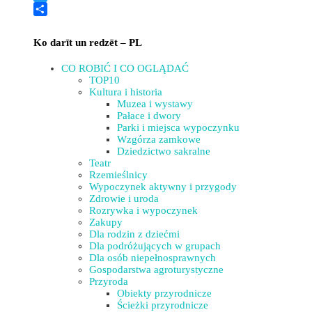
Twitter
Share
Ko darīt un redzēt – PL
CO ROBIĆ I CO OGLĄDAĆ
TOP10
Kultura i historia
Muzea i wystawy
Pałace i dwory
Parki i miejsca wypoczynku
Wzgórza zamkowe
Dziedzictwo sakralne
Teatr
Rzemieślnicy
Wypoczynek aktywny i przygody
Zdrowie i uroda
Rozrywka i wypoczynek
Zakupy
Dla rodzin z dziećmi
Dla podróżujących w grupach
Dla osób niepełnosprawnych
Gospodarstwa agroturystyczne
Przyroda
Obiekty przyrodnicze
Ścieżki przyrodnicze