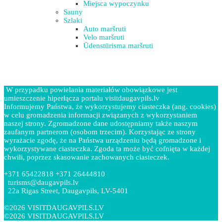
Miejsca wypoczynku
Sauny
Szlaki
Auto maršruti
Velo maršruti
Ūdenstūrisma maršruti
W przypadku powielania materiałów obowiązkowe jest
umieszczenie hiperłącza portalu visitdaugavpils.lv
Informujemy Państwa, że wykorzystujemy ciasteczka (ang. cookies)
w celu gromadzenia informacji związanych z wykorzystaniem
naszej strony. Zgromadzone dane udostępniamy także naszym
zaufanym partnerom (osobom trzecim). Korzystając ze strony
wyrażacie zgodę, że na Państwa urządzeniu będą gromadzone i
wykorzystywane ciasteczka. Zgoda ta może być cofnięta w każdej
chwili, poprzez skasowanie zachowanych ciasteczek.
+371 65422818 +371 26444810
turisms@daugavpils.lv
22a Rigas Street, Daugavpils, LV-5401
©2026 VISITDAUGAVPILS.LV
©2026 VISITDAUGAVPILS.LV