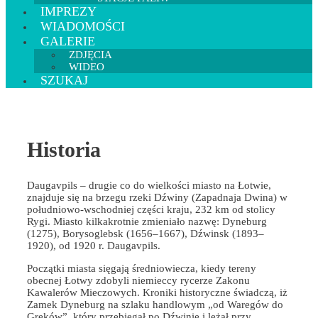
IMPREZY
WIADOMOŚCI
GALERIE
ZDJĘCIA
WIDEO
SZUKAJ
Historia
Daugavpils – drugie co do wielkości miasto na Łotwie,
znajduje się na brzegu rzeki Dźwiny (Zapadnaja Dwina) w
południowo-wschodniej części kraju, 232 km od stolicy
Rygi. Miasto kilkakrotnie zmieniało nazwę: Dyneburg
(1275), Borysoglebsk (1656–1667), Dźwinsk (1893–
1920), od 1920 r. Daugavpils.
Początki miasta sięgają średniowiecza, kiedy tereny
obecnej Łotwy zdobyli niemieccy rycerze Zakonu
Kawalerów Mieczowych. Kroniki historyczne świadczą, iż
Zamek Dyneburg na szlaku handlowym „od Waregów do
Greków”, który przebiegał po Dźwinie i leżał przy