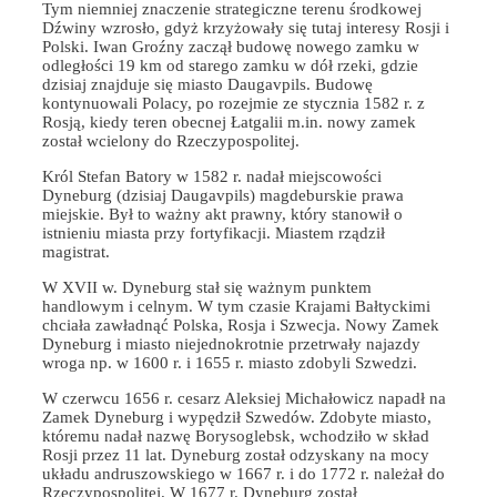
Tym niemniej znaczenie strategiczne terenu środkowej
Dźwiny wzrosło, gdyż krzyżowały się tutaj interesy Rosji i
Polski. Iwan Groźny zaczął budowę nowego zamku w
odległości 19 km od starego zamku w dół rzeki, gdzie
dzisiaj znajduje się miasto Daugavpils. Budowę
kontynuowali Polacy, po rozejmie ze stycznia 1582 r. z
Rosją, kiedy teren obecnej Łatgalii m.in. nowy zamek
został wcielony do Rzeczypospolitej.
Król Stefan Batory w 1582 r. nadał miejscowości
Dyneburg (dzisiaj Daugavpils) magdeburskie prawa
miejskie. Był to ważny akt prawny, który stanowił o
istnieniu miasta przy fortyfikacji. Miastem rządził
magistrat.
W XVII w. Dyneburg stał się ważnym punktem
handlowym i celnym. W tym czasie Krajami Bałtyckimi
chciała zawładnąć Polska, Rosja i Szwecja. Nowy Zamek
Dyneburg i miasto niejednokrotnie przetrwały najazdy
wroga np. w 1600 r. i 1655 r. miasto zdobyli Szwedzi.
W czerwcu 1656 r. cesarz Aleksiej Michałowicz napadł na
Zamek Dyneburg i wypędził Szwedów. Zdobyte miasto,
któremu nadał nazwę Borysoglebsk, wchodziło w skład
Rosji przez 11 lat. Dyneburg został odzyskany na mocy
układu andruszowskiego w 1667 r. i do 1772 r. należał do
Rzeczypospolitej. W 1677 r. Dyneburg został