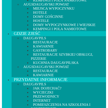
KEMPINGI I POLA NAMIOTOWE
AUGSDAUGAVSKI POWIAT
MIEJSCA WYPOCZYNKU
HOTELE
DOMY GOŚCINNE
HOSTELE
DOMY WYPOCZYNKOWE I WIEJSKIE
KEMPINGI I POLA NAMIOTOWE
GDZIE ZJEŚĆ
DAUGAVPILS
RESTAURACJE
KAWIARNIE
GASTROBARY
RESTAURACJE SZYBKIEJ OBSŁUGI,
PIZZERIE
KUCHNIA DAUGAVPILSKA
AUGSDAUGAVSKI POWIAT
RESTAURACJE
KAWIARNIE
PRZYDATNE INFORMACJE
DAUGAVPILS
JAK DOJECHAĆ?
WYCIECZKI
PRZEWODNICY
INTERNET
POMIESZCZENIA NA SZKOLENIA I