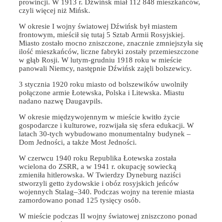
prowincji. W 1913 r. Dźwińsk miał 112 848 mieszkańców,
czyli więcej niż Mińsk.
W okresie I wojny światowej Dźwińsk był miastem
frontowym, mieścił się tutaj 5 Sztab Armii Rosyjskiej.
Miasto zostało mocno zniszczone, znacznie zmniejszyła się
ilość mieszkańców, liczne fabryki zostały przemieszczone
w głąb Rosji. W lutym-grudniu 1918 roku w mieście
panowali Niemcy, następnie Dźwińsk zajęli bolszewicy.
3 stycznia 1920 roku miasto od bolszewików uwolniły
połączone armie Łotewska, Polska i Litewska. Miastu
nadano nazwę Daugavpils.
W okresie międzywojennym w mieście kwitło życie
gospodarcze i kulturowe, rozwijała się sfera edukacji. W
latach 30-tych wybudowano monumentalny budynek –
Dom Jedności, a także Most Jedności.
W czerwcu 1940 roku Republika Łotewska została
wcielona do ZSRR, a w 1941 r. okupację sowiecką
zmieniła hitlerowska. W Twierdzy Dyneburg naziści
stworzyli getto żydowskie i obóz rosyjskich jeńców
wojennych Stalag–340. Podczas wojny na terenie miasta
zamordowano ponad 125 tysięcy osób.
W mieście podczas II wojny światowej zniszczono ponad