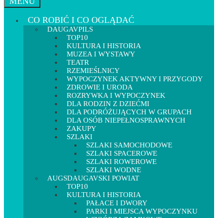
MENU
CO ROBIĆ I CO OGLĄDAĆ
DAUGAVPILS
TOP10
KULTURA I HISTORIA
MUZEA I WYSTAWY
TEATR
RZEMIEŚLNICY
WYPOCZYNEK AKTYWNY I PRZYGODY
ZDROWIE I URODA
ROZRYWKA I WYPOCZYNEK
DLA RODZIN Z DZIEĆMI
DLA PODRÓŻUJĄCYCH W GRUPACH
DLA OSÓB NIEPEŁNOSPRAWNYCH
ZAKUPY
SZLAKI
SZLAKI SAMOCHODOWE
SZLAKI SPACEROWE
SZLAKI ROWEROWE
SZLAKI WODNE
AUGSDAUGAVSKI POWIAT
TOP10
KULTURA I HISTORIA
PAŁACE I DWORY
PARKI I MIEJSCA WYPOCZYNKU