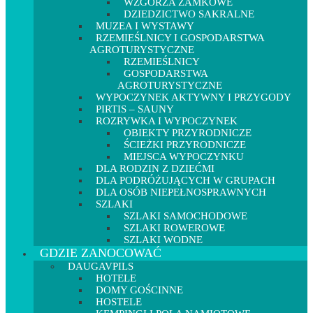
WZGÓRZA ZAMKOWE
DZIEDZICTWO SAKRALNE
MUZEA I WYSTAWY
RZEMIEŚLNICY I GOSPODARSTWA
AGROTURYSTYCZNE
RZEMIEŚLNICY
GOSPODARSTWA
AGROTURYSTYCZNE
WYPOCZYNEK AKTYWNY I PRZYGODY
PIRTIS – SAUNY
ROZRYWKA I WYPOCZYNEK
OBIEKTY PRZYRODNICZE
ŚCIEŻKI PRZYRODNICZE
MIEJSCA WYPOCZYNKU
DLA RODZIN Z DZIEĆMI
DLA PODRÓŻUJĄCYCH W GRUPACH
DLA OSÓB NIEPEŁNOSPRAWNYCH
SZLAKI
SZLAKI SAMOCHODOWE
SZLAKI ROWEROWE
SZLAKI WODNE
GDZIE ZANOCOWAĆ
DAUGAVPILS
HOTELE
DOMY GOŚCINNE
HOSTELE