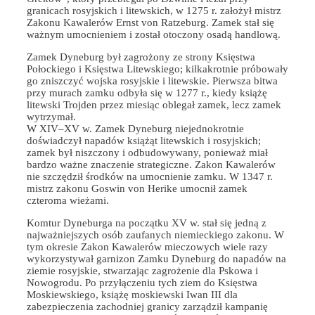
granicach rosyjskich i litewskich, w 1275 r. założył mistrz
Zakonu Kawalerów Ernst von Ratzeburg. Zamek stał się
ważnym umocnieniem i został otoczony osadą handlową.
Zamek Dyneburg był zagrożony ze strony Księstwa
Połockiego i Księstwa Litewskiego; kilkakrotnie próbowały
go zniszczyć wojska rosyjskie i litewskie. Pierwsza bitwa
przy murach zamku odbyła się w 1277 r., kiedy książę
litewski Trojden przez miesiąc oblegał zamek, lecz zamek
wytrzymał.
W XIV–XV w. Zamek Dyneburg niejednokrotnie
doświadczył napadów książąt litewskich i rosyjskich;
zamek był niszczony i odbudowywany, ponieważ miał
bardzo ważne znaczenie strategiczne. Zakon Kawalerów
nie szczędził środków na umocnienie zamku. W 1347 r.
mistrz zakonu Goswin von Herike umocnił zamek
czteroma wieżami.
Komtur Dyneburga na początku XV w. stał się jedną z
najważniejszych osób zaufanych niemieckiego zakonu. W
tym okresie Zakon Kawalerów mieczowych wiele razy
wykorzystywał garnizon Zamku Dyneburg do napadów na
ziemie rosyjskie, stwarzając zagrożenie dla Pskowa i
Nowogrodu. Po przyłączeniu tych ziem do Księstwa
Moskiewskiego, książę moskiewski Iwan III dla
zabezpieczenia zachodniej granicy zarządził kampanię