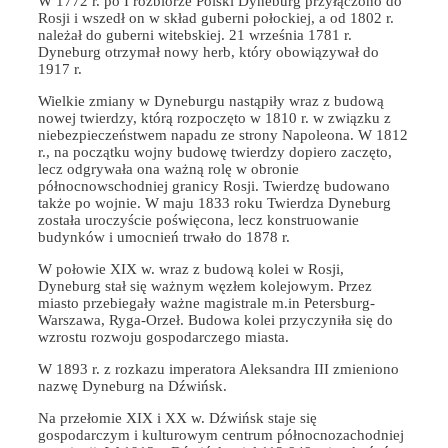
W 1772 r. po I rozbiorze Polski Dyneburg przyłączono do
Rosji i wszedł on w skład guberni połockiej, a od 1802 r.
należał do guberni witebskiej. 21 września 1781 r.
Dyneburg otrzymał nowy herb, który obowiązywał do
1917 r.
Wielkie zmiany w Dyneburgu nastąpiły wraz z budową
nowej twierdzy, którą rozpoczęto w 1810 r. w związku z
niebezpieczeństwem napadu ze strony Napoleona. W 1812
r., na początku wojny budowę twierdzy dopiero zaczęto,
lecz odgrywała ona ważną rolę w obronie
północnowschodniej granicy Rosji. Twierdzę budowano
także po wojnie. W maju 1833 roku Twierdza Dyneburg
została uroczyście poświęcona, lecz konstruowanie
budynków i umocnień trwało do 1878 r.
W połowie XIX w. wraz z budową kolei w Rosji,
Dyneburg stał się ważnym węzłem kolejowym. Przez
miasto przebiegały ważne magistrale m.in Petersburg-
Warszawa, Ryga-Orzeł. Budowa kolei przyczyniła się do
wzrostu rozwoju gospodarczego miasta.
W 1893 r. z rozkazu imperatora Aleksandra III zmieniono
nazwę Dyneburg na Dźwińsk.
Na przełomie XIX i XX w. Dźwińsk staje się
gospodarczym i kulturowym centrum północnozachodniej