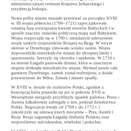
administracyjnym centrum Księstwa Inflanckiego i
rezydencją biskupa.
Nowe próby miasto musiało przetrwać na początku XVIII
w. III wojna północna (1700–1721) zapoczątkowała
ostatnią fazę rozwiązania kwestii terenów Bałtyckich i w
sposób znaczny zmieniła polityczną mapę nad Bałtykiem.
Wojna rozpoczęła się w 1700 r. nieudanym uderzeniem
wojsk saskich (sojuszników Rosjan) na Rygę. W owym
okresie w Dyneburgu zimowało wojsko saskie. Wojna
doprowadziła mieszkańców miasta do okropnej biedy i
spustoszenia. Szerzyły się choroby i epidemie. W 1710 r.
na terenie Łatgalii panowała dżuma, która w znacznym
stopniu dotknęła mieszkańców miasta. Wymarł pawie cały
garnizon Dyneburgu, zamek został rozbrojony, a działa
przewiezione do Wilna. Zamek i miasto upadły.
W XVIII w. doszło do rozbiorów Polski, zgodnie z
koncepcją która pojawiła się już w połowie XVII w.
Wewnętrzne niezgody przybliżyły upadek państwa. Prusy i
Austria kilkakrotnie zabiegały o tzw. podział dziedzictwa
Polski. Negocjacje trwały od 1769 r. do 1772 r. i
zakończyły się umową trzech mocarstw – Prus, Austrii i
Rosji. Rosja zagarnęła Łatgalię (Inflanty Polskie) oraz
województwo mścisławskie, witebskie i połockie.