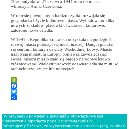
70% budynków. 27 czerwca 1944 roku do miasta
wkroczyła Armia Czerwona.
W okresie powojennym bardzo szybko rozwijała się
gospodarka i życie kulturowe miasta. Wybudowano kilka
nowych zakładów, placówki oświatowe i kulturowe,
założono nowe osiedla.
W 1991 r. Republika Łotewska odzyskała niepodległość i
rozwój miasta potoczył się nieco inaczej. Daugavpils stał
się centrum kultury i oświaty Wschodniej Łotwy. Miasto
nazywają miniaturą Europy, ponieważ zawdzięczając
swojej historii miasto stało się bardzo narodowościowo
zróżnicowane. Wielokulturowość odzwierciedla się m.in. w
architekturze, sztuce lub tradycjach.
PrintFriendly
Facebook
Twitter
Share
W przypadku powielania materiałów obowiązkowe jest
umieszczenie hiperłącza portalu visitdaugavpils.lv
Informujemy Państwa, że wykorzystujemy ciasteczka (ang. cookies)