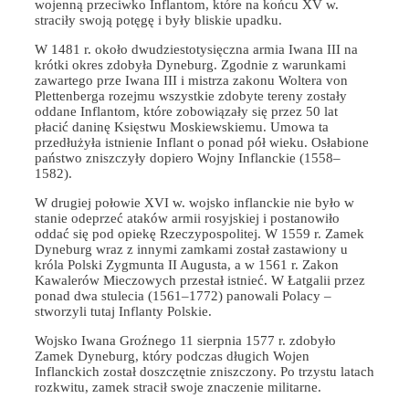
wojenną przeciwko Inflantom, które na końcu XV w.
straciły swoją potęgę i były bliskie upadku.
W 1481 r. około dwudziestotysięczna armia Iwana III na
krótki okres zdobyła Dyneburg. Zgodnie z warunkami
zawartego prze Iwana III i mistrza zakonu Woltera von
Plettenberga rozejmu wszystkie zdobyte tereny zostały
oddane Inflantom, które zobowiązały się przez 50 lat
płacić daninę Księstwu Moskiewskiemu. Umowa ta
przedłużyła istnienie Inflant o ponad pół wieku. Osłabione
państwo zniszczyły dopiero Wojny Inflanckie (1558–
1582).
W drugiej połowie XVI w. wojsko inflanckie nie było w
stanie odeprzeć ataków armii rosyjskiej i postanowiło
oddać się pod opiekę Rzeczypospolitej. W 1559 r. Zamek
Dyneburg wraz z innymi zamkami został zastawiony u
króla Polski Zygmunta II Augusta, a w 1561 r. Zakon
Kawalerów Mieczowych przestał istnieć. W Łatgalii przez
ponad dwa stulecia (1561–1772) panowali Polacy –
stworzyli tutaj Inflanty Polskie.
Wojsko Iwana Groźnego 11 sierpnia 1577 r. zdobyło
Zamek Dyneburg, który podczas długich Wojen
Inflanckich został doszczętnie zniszczony. Po trzystu latach
rozkwitu, zamek stracił swoje znaczenie militarne.