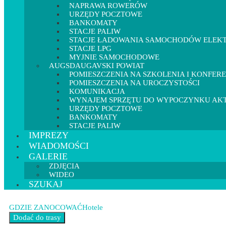
NAPRAWA ROWERÓW
URZĘDY POCZTOWE
BANKOMATY
STACJE PALIW
STACJE ŁADOWANIA SAMOCHODÓW ELEK
STACJE LPG
MYJNIE SAMOCHODOWE
AUGSDAUGAVSKI POWIAT
POMIESZCZENIA NA SZKOLENIA I KONFER
POMIESZCZENIA NA UROCZYSTOŚCI
KOMUNIKACJA
WYNAJEM SPRZĘTU DO WYPOCZYNKU A
URZĘDY POCZTOWE
BANKOMATY
STACJE PALIW
IMPREZY
WIADOMOŚCI
GALERIE
ZDJĘCIA
WIDEO
SZUKAJ
GDZIE ZANOCOWAĆ
Hotele