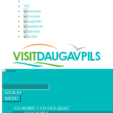
TIC
SZUKAJ
MENU
CO ROBIĆ I CO OGLĄDAĆ