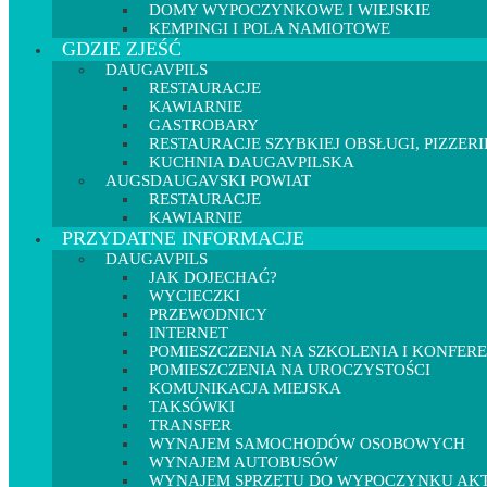
DOMY WYPOCZYNKOWE I WIEJSKIE
KEMPINGI I POLA NAMIOTOWE
GDZIE ZJEŚĆ
DAUGAVPILS
RESTAURACJE
KAWIARNIE
GASTROBARY
RESTAURACJE SZYBKIEJ OBSŁUGI, PIZZERI
KUCHNIA DAUGAVPILSKA
AUGSDAUGAVSKI POWIAT
RESTAURACJE
KAWIARNIE
PRZYDATNE INFORMACJE
DAUGAVPILS
JAK DOJECHAĆ?
WYCIECZKI
PRZEWODNICY
INTERNET
POMIESZCZENIA NA SZKOLENIA I KONFER
POMIESZCZENIA NA UROCZYSTOŚCI
KOMUNIKACJA MIEJSKA
TAKSÓWKI
TRANSFER
WYNAJEM SAMOCHODÓW OSOBOWYCH
WYNAJEM AUTOBUSÓW
WYNAJEM SPRZĘTU DO WYPOCZYNKU A