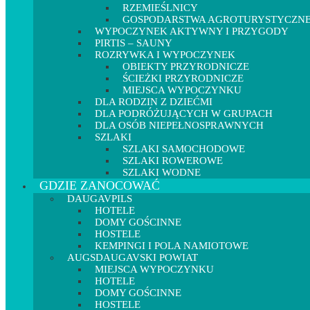
RZEMIEŚLNICY
GOSPODARSTWA AGROTURYSTYCZN
WYPOCZYNEK AKTYWNY I PRZYGODY
PIRTIS – SAUNY
ROZRYWKA I WYPOCZYNEK
OBIEKTY PRZYRODNICZE
ŚCIEŻKI PRZYRODNICZE
MIEJSCA WYPOCZYNKU
DLA RODZIN Z DZIEĆMI
DLA PODRÓŻUJĄCYCH W GRUPACH
DLA OSÓB NIEPEŁNOSPRAWNYCH
SZLAKI
SZLAKI SAMOCHODOWE
SZLAKI ROWEROWE
SZLAKI WODNE
GDZIE ZANOCOWAĆ
DAUGAVPILS
HOTELE
DOMY GOŚCINNE
HOSTELE
KEMPINGI I POLA NAMIOTOWE
AUGSDAUGAVSKI POWIAT
MIEJSCA WYPOCZYNKU
HOTELE
DOMY GOŚCINNE
HOSTELE