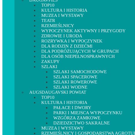
DAUGAVPILS
TOP10
KULTURA I HISTORIA
MUZEA I WYSTAWY
TEATR
RZEMIEŚLNICY
WYPOCZYNEK AKTYWNY I PRZYGODY
ZDROWIE I URODA
ROZRYWKA I WYPOCZYNEK
DLA RODZIN Z DZIEĆMI
DLA PODRÓŻUJĄCYCH W GRUPACH
DLA OSÓB NIEPEŁNOSPRAWNYCH
ZAKUPY
SZLAKI
SZLAKI SAMOCHODOWE
SZLAKI SPACEROWE
SZLAKI ROWEROWE
SZLAKI WODNE
AUGSDAUGAVSKI POWIAT
TOP10
KULTURA I HISTORIA
PAŁACE I DWORY
PARKI I MIEJSCA WYPOCZYNKU
WZGÓRZA ZAMKOWE
DZIEDZICTWO SAKRALNE
MUZEA I WYSTAWY
RZEMIEŚLNICY I GOSPODARSTWA AGROT