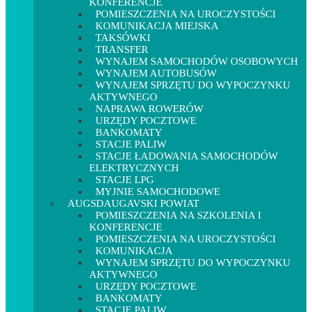
KONFERENCJE
POMIESZCZENIA NA UROCZYSTOŚCI
KOMUNIKACJA MIEJSKA
TAKSÓWKI
TRANSFER
WYNAJEM SAMOCHODÓW OSOBOWYCH
WYNAJEM AUTOBUSÓW
WYNAJEM SPRZĘTU DO WYPOCZYNKU
AKTYWNEGO
NAPRAWA ROWERÓW
URZĘDY POCZTOWE
BANKOMATY
STACJE PALIW
STACJE ŁADOWANIA SAMOCHODÓW
ELEKTRYCZNYCH
STACJE LPG
MYJNIE SAMOCHODOWE
AUGSDAUGAVSKI POWIAT
POMIESZCZENIA NA SZKOLENIA I
KONFERENCJE
POMIESZCZENIA NA UROCZYSTOŚCI
KOMUNIKACJA
WYNAJEM SPRZĘTU DO WYPOCZYNKU
AKTYWNEGO
URZĘDY POCZTOWE
BANKOMATY
STACJE PALIW