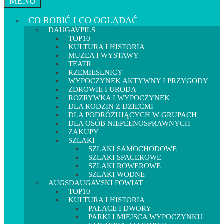
MENU
CO ROBIĆ I CO OGLĄDAĆ
DAUGAVPILS
TOP10
KULTURA I HISTORIA
MUZEA I WYSTAWY
TEATR
RZEMIEŚLNICY
WYPOCZYNEK AKTYWNY I PRZYGODY
ZDROWIE I URODA
ROZRYWKA I WYPOCZYNEK
DLA RODZIN Z DZIEĆMI
DLA PODRÓŻUJĄCYCH W GRUPACH
DLA OSÓB NIEPEŁNOSPRAWNYCH
ZAKUPY
SZLAKI
SZLAKI SAMOCHODOWE
SZLAKI SPACEROWE
SZLAKI ROWEROWE
SZLAKI WODNE
AUGSDAUGAVSKI POWIAT
TOP10
KULTURA I HISTORIA
PAŁACE I DWORY
PARKI I MIEJSCA WYPOCZYNKU