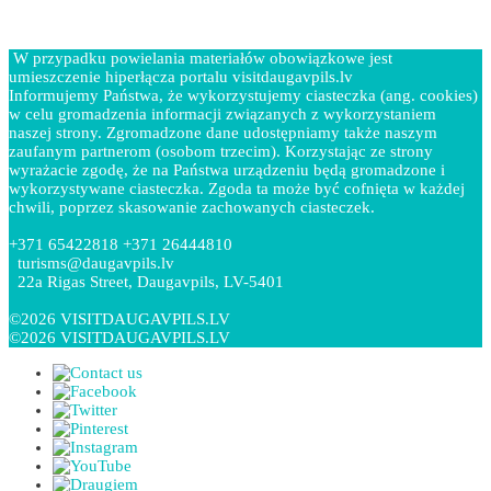
W przypadku powielania materiałów obowiązkowe jest
umieszczenie hiperłącza portalu visitdaugavpils.lv
Informujemy Państwa, że wykorzystujemy ciasteczka (ang. cookies)
w celu gromadzenia informacji związanych z wykorzystaniem
naszej strony. Zgromadzone dane udostępniamy także naszym
zaufanym partnerom (osobom trzecim). Korzystając ze strony
wyrażacie zgodę, że na Państwa urządzeniu będą gromadzone i
wykorzystywane ciasteczka. Zgoda ta może być cofnięta w każdej
chwili, poprzez skasowanie zachowanych ciasteczek.
+371 65422818 +371 26444810
turisms@daugavpils.lv
22a Rigas Street, Daugavpils, LV-5401
©2026 VISITDAUGAVPILS.LV
©2026 VISITDAUGAVPILS.LV