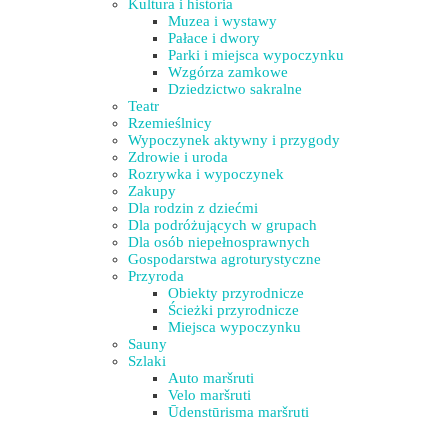
Kultura i historia
Muzea i wystawy
Pałace i dwory
Parki i miejsca wypoczynku
Wzgórza zamkowe
Dziedzictwo sakralne
Teatr
Rzemieślnicy
Wypoczynek aktywny i przygody
Zdrowie i uroda
Rozrywka i wypoczynek
Zakupy
Dla rodzin z dziećmi
Dla podróżujących w grupach
Dla osób niepełnosprawnych
Gospodarstwa agroturystyczne
Przyroda
Obiekty przyrodnicze
Ścieżki przyrodnicze
Miejsca wypoczynku
Sauny
Szlaki
Auto maršruti
Velo maršruti
Ūdenstūrisma maršruti