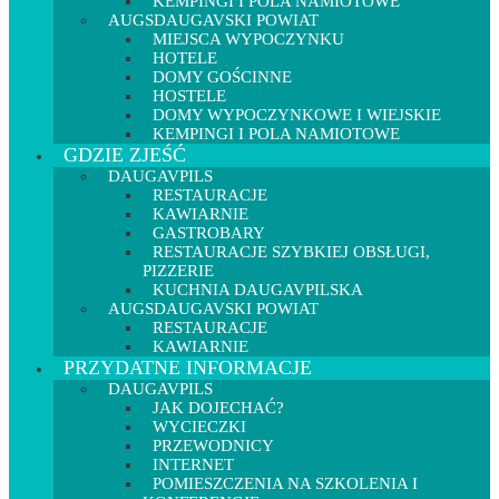
KEMPINGI I POLA NAMIOTOWE
AUGSDAUGAVSKI POWIAT
MIEJSCA WYPOCZYNKU
HOTELE
DOMY GOŚCINNE
HOSTELE
DOMY WYPOCZYNKOWE I WIEJSKIE
KEMPINGI I POLA NAMIOTOWE
GDZIE ZJEŚĆ
DAUGAVPILS
RESTAURACJE
KAWIARNIE
GASTROBARY
RESTAURACJE SZYBKIEJ OBSŁUGI,
PIZZERIE
KUCHNIA DAUGAVPILSKA
AUGSDAUGAVSKI POWIAT
RESTAURACJE
KAWIARNIE
PRZYDATNE INFORMACJE
DAUGAVPILS
JAK DOJECHAĆ?
WYCIECZKI
PRZEWODNICY
INTERNET
POMIESZCZENIA NA SZKOLENIA I