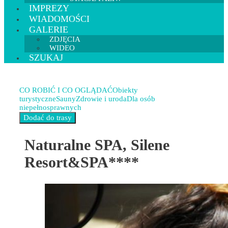
IMPREZY
WIADOMOŚCI
GALERIE
ZDJĘCIA
WIDEO
SZUKAJ
CO ROBIĆ I CO OGLĄDAĆ
Obiekty
turystyczne
Sauny
Zdrowie i uroda
Dla osób
niepełnosprawnych
Naturalne SPA, Silene
Resort&SPA****