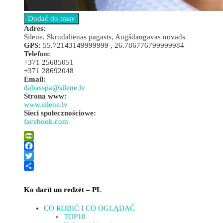
Adres:
Silene, Skrudalienas pagasts, Augšdaugavas novads
GPS:
55.72143149999999 , 26.786776799999984
Telefon:
+371 25685051
+371 28692048
Email:
dabasspa@silene.lv
Strona www:
www.silene.lv
Sieci społecznościowe:
facebook.com
Leaflet
| ©
OpenStreetMap
×
+
Naturalne SPA, Silene Resort&SPA****
PrintFriendly
−
Facebook
Twitter
Share
Ko darīt un redzēt – PL
CO ROBIĆ I CO OGLĄDAĆ
TOP10