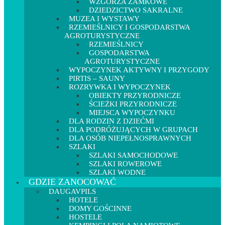
WZGÓRZA ZAMKOWE
DZIEDZICTWO SAKRALNE
MUZEA I WYSTAWY
RZEMIEŚLNICY I GOSPODARSTWA
AGROTURYSTYCZNE
RZEMIEŚLNICY
GOSPODARSTWA
AGROTURYSTYCZNE
WYPOCZYNEK AKTYWNY I PRZYGODY
PIRTIS – SAUNY
ROZRYWKA I WYPOCZYNEK
OBIEKTY PRZYRODNICZE
ŚCIEŻKI PRZYRODNICZE
MIEJSCA WYPOCZYNKU
DLA RODZIN Z DZIEĆMI
DLA PODRÓŻUJĄCYCH W GRUPACH
DLA OSÓB NIEPEŁNOSPRAWNYCH
SZLAKI
SZLAKI SAMOCHODOWE
SZLAKI ROWEROWE
SZLAKI WODNE
GDZIE ZANOCOWAĆ
DAUGAVPILS
HOTELE
DOMY GOŚCINNE
HOSTELE