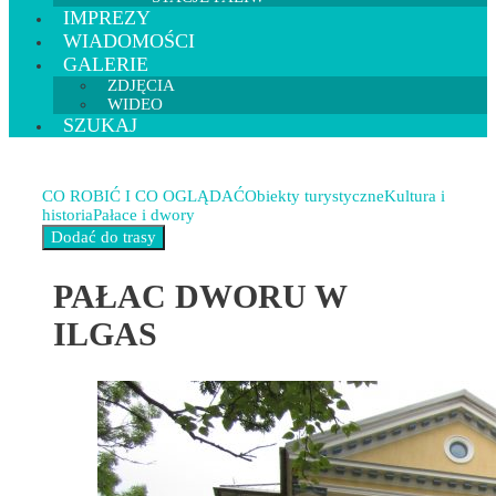
IMPREZY
WIADOMOŚCI
GALERIE
ZDJĘCIA
WIDEO
SZUKAJ
CO ROBIĆ I CO OGLĄDAĆ
Obiekty turystyczne
Kultura i
historia
Pałace i dwory
PAŁAC DWORU W
ILGAS