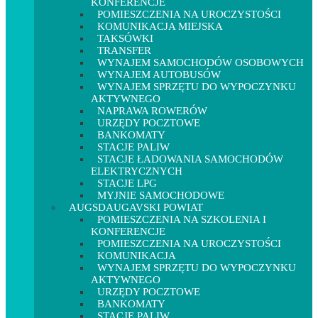
KONFERENCJE
POMIESZCZENIA NA UROCZYSTOŚCI
KOMUNIKACJA MIEJSKA
TAKSÓWKI
TRANSFER
WYNAJEM SAMOCHODÓW OSOBOWYCH
WYNAJEM AUTOBUSÓW
WYNAJEM SPRZĘTU DO WYPOCZYNKU
AKTYWNEGO
NAPRAWA ROWERÓW
URZĘDY POCZTOWE
BANKOMATY
STACJE PALIW
STACJE ŁADOWANIA SAMOCHODÓW
ELEKTRYCZNYCH
STACJE LPG
MYJNIE SAMOCHODOWE
AUGSDAUGAVSKI POWIAT
POMIESZCZENIA NA SZKOLENIA I
KONFERENCJE
POMIESZCZENIA NA UROCZYSTOŚCI
KOMUNIKACJA
WYNAJEM SPRZĘTU DO WYPOCZYNKU
AKTYWNEGO
URZĘDY POCZTOWE
BANKOMATY
STACJE PALIW