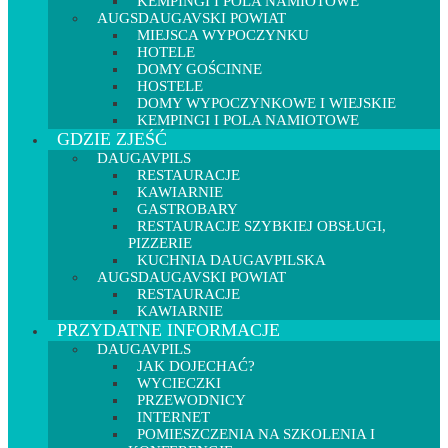
KEMPINGI I POLA NAMIOTOWE
AUGSDAUGAVSKI POWIAT
MIEJSCA WYPOCZYNKU
HOTELE
DOMY GOŚCINNE
HOSTELE
DOMY WYPOCZYNKOWE I WIEJSKIE
KEMPINGI I POLA NAMIOTOWE
GDZIE ZJEŚĆ
DAUGAVPILS
RESTAURACJE
KAWIARNIE
GASTROBARY
RESTAURACJE SZYBKIEJ OBSŁUGI,
PIZZERIE
KUCHNIA DAUGAVPILSKA
AUGSDAUGAVSKI POWIAT
RESTAURACJE
KAWIARNIE
PRZYDATNE INFORMACJE
DAUGAVPILS
JAK DOJECHAĆ?
WYCIECZKI
PRZEWODNICY
INTERNET
POMIESZCZENIA NA SZKOLENIA I