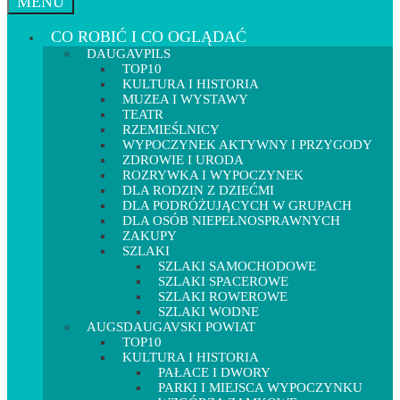
MENU
CO ROBIĆ I CO OGLĄDAĆ
DAUGAVPILS
TOP10
KULTURA I HISTORIA
MUZEA I WYSTAWY
TEATR
RZEMIEŚLNICY
WYPOCZYNEK AKTYWNY I PRZYGODY
ZDROWIE I URODA
ROZRYWKA I WYPOCZYNEK
DLA RODZIN Z DZIEĆMI
DLA PODRÓŻUJĄCYCH W GRUPACH
DLA OSÓB NIEPEŁNOSPRAWNYCH
ZAKUPY
SZLAKI
SZLAKI SAMOCHODOWE
SZLAKI SPACEROWE
SZLAKI ROWEROWE
SZLAKI WODNE
AUGSDAUGAVSKI POWIAT
TOP10
KULTURA I HISTORIA
PAŁACE I DWORY
PARKI I MIEJSCA WYPOCZYNKU