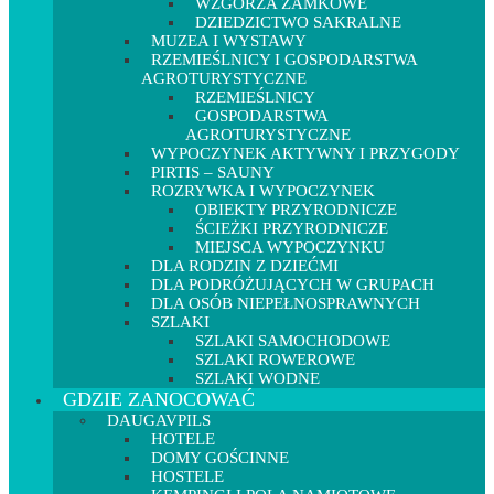
WZGÓRZA ZAMKOWE
DZIEDZICTWO SAKRALNE
MUZEA I WYSTAWY
RZEMIEŚLNICY I GOSPODARSTWA
AGROTURYSTYCZNE
RZEMIEŚLNICY
GOSPODARSTWA
AGROTURYSTYCZNE
WYPOCZYNEK AKTYWNY I PRZYGODY
PIRTIS – SAUNY
ROZRYWKA I WYPOCZYNEK
OBIEKTY PRZYRODNICZE
ŚCIEŻKI PRZYRODNICZE
MIEJSCA WYPOCZYNKU
DLA RODZIN Z DZIEĆMI
DLA PODRÓŻUJĄCYCH W GRUPACH
DLA OSÓB NIEPEŁNOSPRAWNYCH
SZLAKI
SZLAKI SAMOCHODOWE
SZLAKI ROWEROWE
SZLAKI WODNE
GDZIE ZANOCOWAĆ
DAUGAVPILS
HOTELE
DOMY GOŚCINNE
HOSTELE