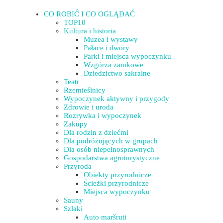
CO ROBIĆ I CO OGLĄDAĆ
TOP10
Kultura i historia
Muzea i wystawy
Pałace i dwory
Parki i miejsca wypoczynku
Wzgórza zamkowe
Dziedzictwo sakralne
Teatr
Rzemieślnicy
Wypoczynek aktywny i przygody
Zdrowie i uroda
Rozrywka i wypoczynek
Zakupy
Dla rodzin z dziećmi
Dla podróżujących w grupach
Dla osób niepełnosprawnych
Gospodarstwa agroturystyczne
Przyroda
Obiekty przyrodnicze
Ścieżki przyrodnicze
Miejsca wypoczynku
Sauny
Szlaki
Auto maršruti