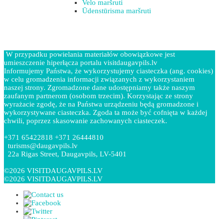
Velo maršruti
Ūdenstūrisma maršruti
W przypadku powielania materiałów obowiązkowe jest
umieszczenie hiperłącza portalu visitdaugavpils.lv
Informujemy Państwa, że wykorzystujemy ciasteczka (ang. cookies)
w celu gromadzenia informacji związanych z wykorzystaniem
naszej strony. Zgromadzone dane udostępniamy także naszym
zaufanym partnerom (osobom trzecim). Korzystając ze strony
wyrażacie zgodę, że na Państwa urządzeniu będą gromadzone i
wykorzystywane ciasteczka. Zgoda ta może być cofnięta w każdej
chwili, poprzez skasowanie zachowanych ciasteczek.
+371 65422818 +371 26444810
turisms@daugavpils.lv
22a Rigas Street, Daugavpils, LV-5401
©2026 VISITDAUGAVPILS.LV
©2026 VISITDAUGAVPILS.LV