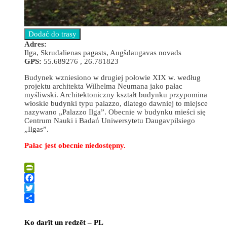
Adres:
Ilga, Skrudalienas pagasts, Augšdaugavas novads
GPS:
55.689276 , 26.781823
Budynek wzniesiono w drugiej połowie XIX w. według
projektu architekta Wilhelma Neumana jako pałac
myśliwski. Architektoniczny kształt budynku przypomina
włoskie budynki typu palazzo, dlatego dawniej to miejsce
nazywano „Palazzo Ilga”. Obecnie w budynku mieści się
Centrum Nauki i Badań Uniwersytetu Daugavpilsiego
„Ilgas”.
Pałac jest obecnie niedostępny.
Leaflet
| ©
OpenStreetMap
×
+
PAŁAC DWORU W ILGAS
PrintFriendly
−
Facebook
Twitter
Share
Ko darīt un redzēt – PL