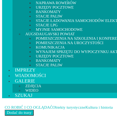
NAPRAWA ROWERÓW
URZĘDY POCZTOWE
BANKOMATY
STACJE PALIW
STACJE ŁADOWANIA SAMOCHODÓW ELEK
STACJE LPG
MYJNIE SAMOCHODOWE
AUGSDAUGAVSKI POWIAT
POMIESZCZENIA NA SZKOLENIA I KONFER
POMIESZCZENIA NA UROCZYSTOŚCI
KOMUNIKACJA
WYNAJEM SPRZĘTU DO WYPOCZYNKU A
URZĘDY POCZTOWE
BANKOMATY
STACJE PALIW
IMPREZY
WIADOMOŚCI
GALERIE
ZDJĘCIA
WIDEO
SZUKAJ
CO ROBIĆ I CO OGLĄDAĆ
Obiekty turystyczne
Kultura i historia