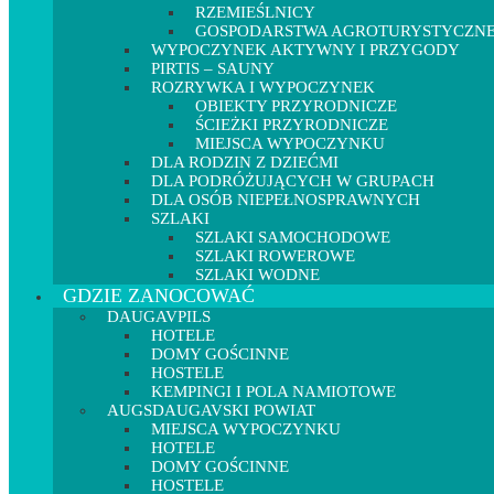
RZEMIEŚLNICY
GOSPODARSTWA AGROTURYSTYCZN
WYPOCZYNEK AKTYWNY I PRZYGODY
PIRTIS – SAUNY
ROZRYWKA I WYPOCZYNEK
OBIEKTY PRZYRODNICZE
ŚCIEŻKI PRZYRODNICZE
MIEJSCA WYPOCZYNKU
DLA RODZIN Z DZIEĆMI
DLA PODRÓŻUJĄCYCH W GRUPACH
DLA OSÓB NIEPEŁNOSPRAWNYCH
SZLAKI
SZLAKI SAMOCHODOWE
SZLAKI ROWEROWE
SZLAKI WODNE
GDZIE ZANOCOWAĆ
DAUGAVPILS
HOTELE
DOMY GOŚCINNE
HOSTELE
KEMPINGI I POLA NAMIOTOWE
AUGSDAUGAVSKI POWIAT
MIEJSCA WYPOCZYNKU
HOTELE
DOMY GOŚCINNE
HOSTELE