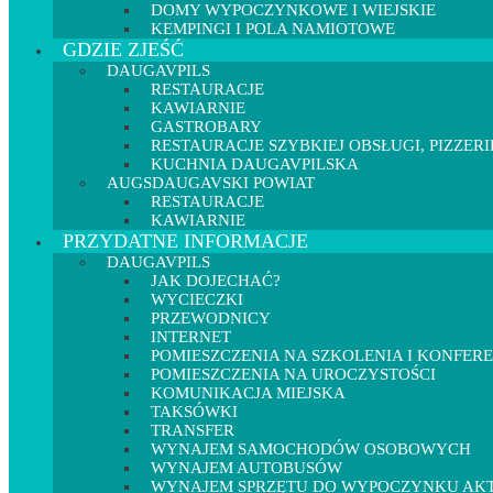
DOMY WYPOCZYNKOWE I WIEJSKIE
KEMPINGI I POLA NAMIOTOWE
GDZIE ZJEŚĆ
DAUGAVPILS
RESTAURACJE
KAWIARNIE
GASTROBARY
RESTAURACJE SZYBKIEJ OBSŁUGI, PIZZERI
KUCHNIA DAUGAVPILSKA
AUGSDAUGAVSKI POWIAT
RESTAURACJE
KAWIARNIE
PRZYDATNE INFORMACJE
DAUGAVPILS
JAK DOJECHAĆ?
WYCIECZKI
PRZEWODNICY
INTERNET
POMIESZCZENIA NA SZKOLENIA I KONFER
POMIESZCZENIA NA UROCZYSTOŚCI
KOMUNIKACJA MIEJSKA
TAKSÓWKI
TRANSFER
WYNAJEM SAMOCHODÓW OSOBOWYCH
WYNAJEM AUTOBUSÓW
WYNAJEM SPRZĘTU DO WYPOCZYNKU A