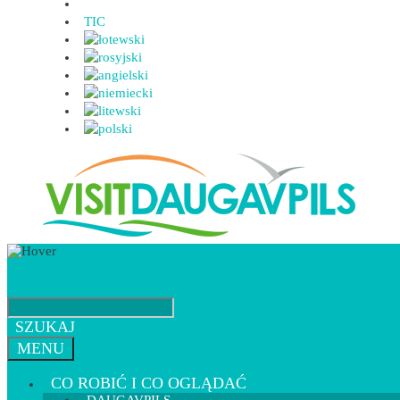
TIC
SZUKAJ
MENU
CO ROBIĆ I CO OGLĄDAĆ