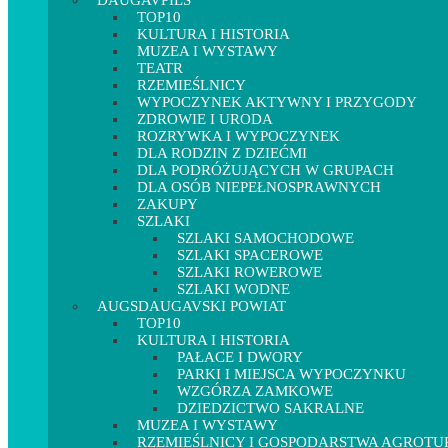
DAUGAVPILS
TOP10
KULTURA I HISTORIA
MUZEA I WYSTAWY
TEATR
RZEMIEŚLNICY
WYPOCZYNEK AKTYWNY I PRZYGODY
ZDROWIE I URODA
ROZRYWKA I WYPOCZYNEK
DLA RODZIN Z DZIEĆMI
DLA PODRÓŻUJĄCYCH W GRUPACH
DLA OSÓB NIEPEŁNOSPRAWNYCH
ZAKUPY
SZLAKI
SZLAKI SAMOCHODOWE
SZLAKI SPACEROWE
SZLAKI ROWEROWE
SZLAKI WODNE
AUGSDAUGAVSKI POWIAT
TOP10
KULTURA I HISTORIA
PAŁACE I DWORY
PARKI I MIEJSCA WYPOCZYNKU
WZGÓRZA ZAMKOWE
DZIEDZICTWO SAKRALNE
MUZEA I WYSTAWY
RZEMIEŚLNICY I GOSPODARSTWA AGROT