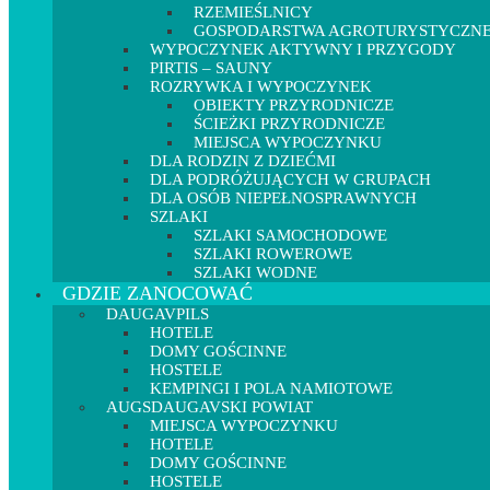
RZEMIEŚLNICY
GOSPODARSTWA AGROTURYSTYCZN
WYPOCZYNEK AKTYWNY I PRZYGODY
PIRTIS – SAUNY
ROZRYWKA I WYPOCZYNEK
OBIEKTY PRZYRODNICZE
ŚCIEŻKI PRZYRODNICZE
MIEJSCA WYPOCZYNKU
DLA RODZIN Z DZIEĆMI
DLA PODRÓŻUJĄCYCH W GRUPACH
DLA OSÓB NIEPEŁNOSPRAWNYCH
SZLAKI
SZLAKI SAMOCHODOWE
SZLAKI ROWEROWE
SZLAKI WODNE
GDZIE ZANOCOWAĆ
DAUGAVPILS
HOTELE
DOMY GOŚCINNE
HOSTELE
KEMPINGI I POLA NAMIOTOWE
AUGSDAUGAVSKI POWIAT
MIEJSCA WYPOCZYNKU
HOTELE
DOMY GOŚCINNE
HOSTELE