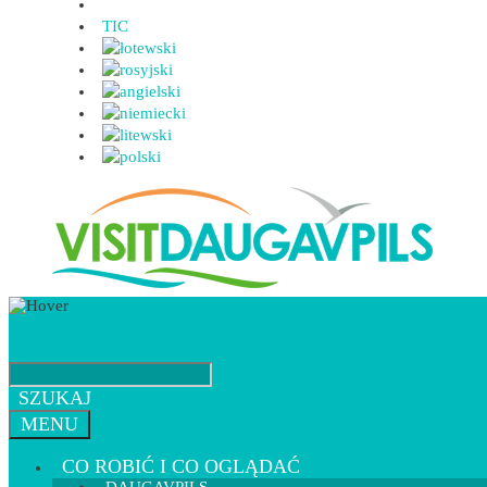
TIC
SZUKAJ
MENU
CO ROBIĆ I CO OGLĄDAĆ