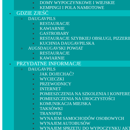
DOMY WYPOCZYNKOWE I WIEJSKIE
KEMPINGI I POLA NAMIOTOWE
GDZIE ZJEŚĆ
DAUGAVPILS
RESTAURACJE
KAWIARNIE
GASTROBARY
RESTAURACJE SZYBKIEJ OBSŁUGI, PIZZERI
KUCHNIA DAUGAVPILSKA
AUGSDAUGAVSKI POWIAT
RESTAURACJE
KAWIARNIE
PRZYDATNE INFORMACJE
DAUGAVPILS
JAK DOJECHAĆ?
WYCIECZKI
PRZEWODNICY
INTERNET
POMIESZCZENIA NA SZKOLENIA I KONFER
POMIESZCZENIA NA UROCZYSTOŚCI
KOMUNIKACJA MIEJSKA
TAKSÓWKI
TRANSFER
WYNAJEM SAMOCHODÓW OSOBOWYCH
WYNAJEM AUTOBUSÓW
WYNAJEM SPRZĘTU DO WYPOCZYNKU A