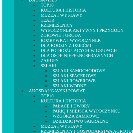
DAUGAVPILS
TOP10
KULTURA I HISTORIA
MUZEA I WYSTAWY
TEATR
RZEMIEŚLNICY
WYPOCZYNEK AKTYWNY I PRZYGODY
ZDROWIE I URODA
ROZRYWKA I WYPOCZYNEK
DLA RODZIN Z DZIEĆMI
DLA PODRÓŻUJĄCYCH W GRUPACH
DLA OSÓB NIEPEŁNOSPRAWNYCH
ZAKUPY
SZLAKI
SZLAKI SAMOCHODOWE
SZLAKI SPACEROWE
SZLAKI ROWEROWE
SZLAKI WODNE
AUGSDAUGAVSKI POWIAT
TOP10
KULTURA I HISTORIA
PAŁACE I DWORY
PARKI I MIEJSCA WYPOCZYNKU
WZGÓRZA ZAMKOWE
DZIEDZICTWO SAKRALNE
MUZEA I WYSTAWY
RZEMIEŚLNICY I GOSPODARSTWA AGROT