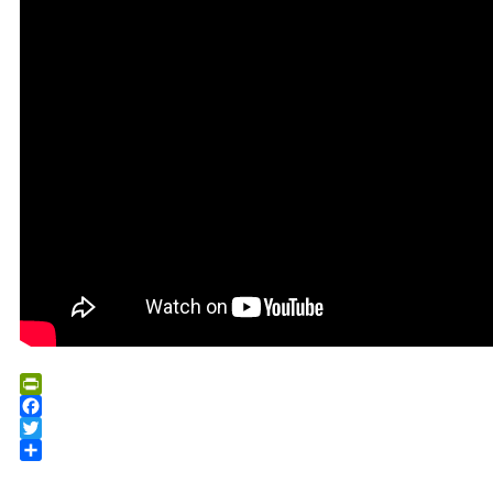
PrintFriendly
Facebook
Twitter
Share