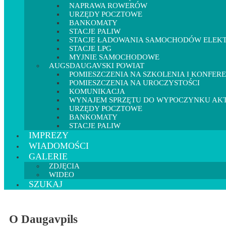
NAPRAWA ROWERÓW
URZĘDY POCZTOWE
BANKOMATY
STACJE PALIW
STACJE ŁADOWANIA SAMOCHODÓW ELEK
STACJE LPG
MYJNIE SAMOCHODOWE
AUGSDAUGAVSKI POWIAT
POMIESZCZENIA NA SZKOLENIA I KONFER
POMIESZCZENIA NA UROCZYSTOŚCI
KOMUNIKACJA
WYNAJEM SPRZĘTU DO WYPOCZYNKU A
URZĘDY POCZTOWE
BANKOMATY
STACJE PALIW
IMPREZY
WIADOMOŚCI
GALERIE
ZDJĘCIA
WIDEO
SZUKAJ
O Daugavpils