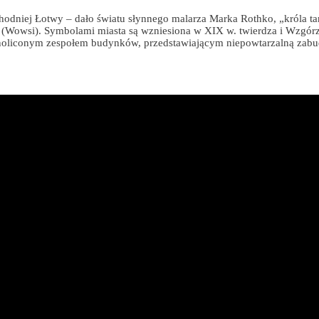
hodniej Łotwy – dało światu słynnego malarza Marka Rothko, „króla ta
 (Wowsi). Symbolami miasta są wzniesiona w XIX w. twierdza i Wzgórz
ednoliconym zespołem budynków, przedstawiającym niepowtarzalną zabu