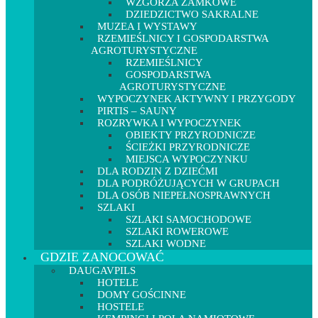
WZGÓRZA ZAMKOWE
DZIEDZICTWO SAKRALNE
MUZEA I WYSTAWY
RZEMIEŚLNICY I GOSPODARSTWA
AGROTURYSTYCZNE
RZEMIEŚLNICY
GOSPODARSTWA
AGROTURYSTYCZNE
WYPOCZYNEK AKTYWNY I PRZYGODY
PIRTIS – SAUNY
ROZRYWKA I WYPOCZYNEK
OBIEKTY PRZYRODNICZE
ŚCIEŻKI PRZYRODNICZE
MIEJSCA WYPOCZYNKU
DLA RODZIN Z DZIEĆMI
DLA PODRÓŻUJĄCYCH W GRUPACH
DLA OSÓB NIEPEŁNOSPRAWNYCH
SZLAKI
SZLAKI SAMOCHODOWE
SZLAKI ROWEROWE
SZLAKI WODNE
GDZIE ZANOCOWAĆ
DAUGAVPILS
HOTELE
DOMY GOŚCINNE
HOSTELE