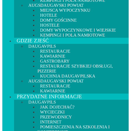
KEMPINGI I POLA NAMIOTOWE
AUGSDAUGAVSKI POWIAT
MIEJSCA WYPOCZYNKU
HOTELE
DOMY GOŚCINNE
HOSTELE
DOMY WYPOCZYNKOWE I WIEJSKIE
KEMPINGI I POLA NAMIOTOWE
GDZIE ZJEŚĆ
DAUGAVPILS
RESTAURACJE
KAWIARNIE
GASTROBARY
RESTAURACJE SZYBKIEJ OBSŁUGI,
PIZZERIE
KUCHNIA DAUGAVPILSKA
AUGSDAUGAVSKI POWIAT
RESTAURACJE
KAWIARNIE
PRZYDATNE INFORMACJE
DAUGAVPILS
JAK DOJECHAĆ?
WYCIECZKI
PRZEWODNICY
INTERNET
POMIESZCZENIA NA SZKOLENIA I