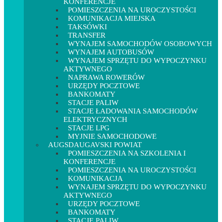
KONFERENCJE
POMIESZCZENIA NA UROCZYSTOŚCI
KOMUNIKACJA MIEJSKA
TAKSÓWKI
TRANSFER
WYNAJEM SAMOCHODÓW OSOBOWYCH
WYNAJEM AUTOBUSÓW
WYNAJEM SPRZĘTU DO WYPOCZYNKU
AKTYWNEGO
NAPRAWA ROWERÓW
URZĘDY POCZTOWE
BANKOMATY
STACJE PALIW
STACJE ŁADOWANIA SAMOCHODÓW
ELEKTRYCZNYCH
STACJE LPG
MYJNIE SAMOCHODOWE
AUGSDAUGAVSKI POWIAT
POMIESZCZENIA NA SZKOLENIA I
KONFERENCJE
POMIESZCZENIA NA UROCZYSTOŚCI
KOMUNIKACJA
WYNAJEM SPRZĘTU DO WYPOCZYNKU
AKTYWNEGO
URZĘDY POCZTOWE
BANKOMATY
STACJE PALIW