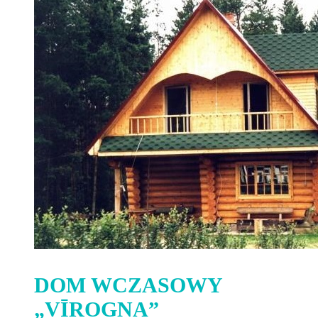
DOM WCZASOWY
„VĪROGNA”