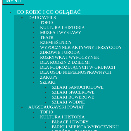
MENU
CO ROBIĆ I CO OGLĄDAĆ
DAUGAVPILS
TOP10
KULTURA I HISTORIA
MUZEA I WYSTAWY
TEATR
RZEMIEŚLNICY
WYPOCZYNEK AKTYWNY I PRZYGODY
ZDROWIE I URODA
ROZRYWKA I WYPOCZYNEK
DLA RODZIN Z DZIEĆMI
DLA PODRÓŻUJĄCYCH W GRUPACH
DLA OSÓB NIEPEŁNOSPRAWNYCH
ZAKUPY
SZLAKI
SZLAKI SAMOCHODOWE
SZLAKI SPACEROWE
SZLAKI ROWEROWE
SZLAKI WODNE
AUGSDAUGAVSKI POWIAT
TOP10
KULTURA I HISTORIA
PAŁACE I DWORY
PARKI I MIEJSCA WYPOCZYNKU