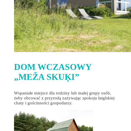
DOM WCZASOWY
„MEŽA SKUĶI”
Wspaniałe miejsce dla rodziny lub małej grupy osób,
żeby obcować z przyrodą zażywając spokoju łatglskiej
chaty i gościnności gospodarzy.