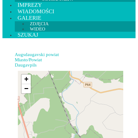
IMPREZY
WIADOMOŚCI
GALERIE
ZDJĘCIA
WIDEO
SZUKAJ
Augsdaugavski powiat
Miasto/Powiat
Daugavpils
+
−