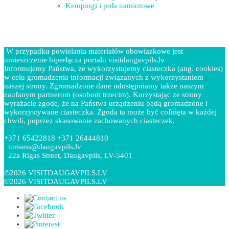
Kempingi i pola namiotowe
W przypadku powielania materiałów obowiązkowe jest
umieszczenie hiperłącza portalu visitdaugavpils.lv
Informujemy Państwa, że wykorzystujemy ciasteczka (ang. cookies)
w celu gromadzenia informacji związanych z wykorzystaniem
naszej strony. Zgromadzone dane udostępniamy także naszym
zaufanym partnerom (osobom trzecim). Korzystając ze strony
wyrażacie zgodę, że na Państwa urządzeniu będą gromadzone i
wykorzystywane ciasteczka. Zgoda ta może być cofnięta w każdej
chwili, poprzez skasowanie zachowanych ciasteczek.
+371 65422818 +371 26444810
turisms@daugavpils.lv
22a Rigas Street, Daugavpils, LV-5401
©2026 VISITDAUGAVPILS.LV
©2026 VISITDAUGAVPILS.LV