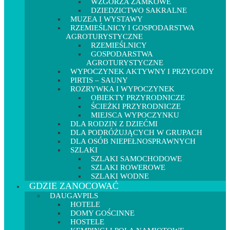
WZGÓRZA ZAMKOWE
DZIEDZICTWO SAKRALNE
MUZEA I WYSTAWY
RZEMIEŚLNICY I GOSPODARSTWA
AGROTURYSTYCZNE
RZEMIEŚLNICY
GOSPODARSTWA
AGROTURYSTYCZNE
WYPOCZYNEK AKTYWNY I PRZYGODY
PIRTIS – SAUNY
ROZRYWKA I WYPOCZYNEK
OBIEKTY PRZYRODNICZE
ŚCIEŻKI PRZYRODNICZE
MIEJSCA WYPOCZYNKU
DLA RODZIN Z DZIEĆMI
DLA PODRÓŻUJĄCYCH W GRUPACH
DLA OSÓB NIEPEŁNOSPRAWNYCH
SZLAKI
SZLAKI SAMOCHODOWE
SZLAKI ROWEROWE
SZLAKI WODNE
GDZIE ZANOCOWAĆ
DAUGAVPILS
HOTELE
DOMY GOŚCINNE
HOSTELE