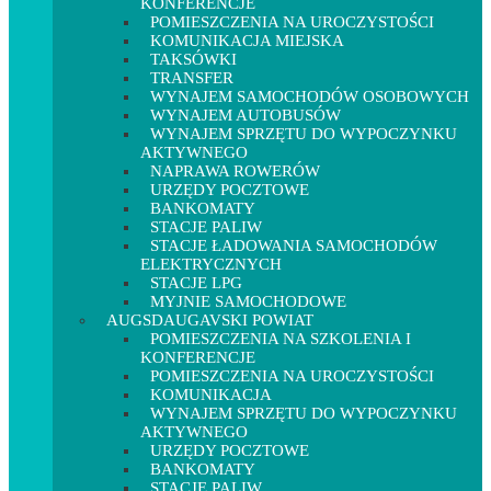
KONFERENCJE
POMIESZCZENIA NA UROCZYSTOŚCI
KOMUNIKACJA MIEJSKA
TAKSÓWKI
TRANSFER
WYNAJEM SAMOCHODÓW OSOBOWYCH
WYNAJEM AUTOBUSÓW
WYNAJEM SPRZĘTU DO WYPOCZYNKU
AKTYWNEGO
NAPRAWA ROWERÓW
URZĘDY POCZTOWE
BANKOMATY
STACJE PALIW
STACJE ŁADOWANIA SAMOCHODÓW
ELEKTRYCZNYCH
STACJE LPG
MYJNIE SAMOCHODOWE
AUGSDAUGAVSKI POWIAT
POMIESZCZENIA NA SZKOLENIA I
KONFERENCJE
POMIESZCZENIA NA UROCZYSTOŚCI
KOMUNIKACJA
WYNAJEM SPRZĘTU DO WYPOCZYNKU
AKTYWNEGO
URZĘDY POCZTOWE
BANKOMATY
STACJE PALIW