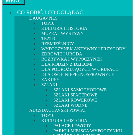
MENU
CO ROBIĆ I CO OGLĄDAĆ
DAUGAVPILS
TOP10
KULTURA I HISTORIA
MUZEA I WYSTAWY
TEATR
RZEMIEŚLNICY
WYPOCZYNEK AKTYWNY I PRZYGODY
ZDROWIE I URODA
ROZRYWKA I WYPOCZYNEK
DLA RODZIN Z DZIEĆMI
DLA PODRÓŻUJĄCYCH W GRUPACH
DLA OSÓB NIEPEŁNOSPRAWNYCH
ZAKUPY
SZLAKI
SZLAKI SAMOCHODOWE
SZLAKI SPACEROWE
SZLAKI ROWEROWE
SZLAKI WODNE
AUGSDAUGAVSKI POWIAT
TOP10
KULTURA I HISTORIA
PAŁACE I DWORY
PARKI I MIEJSCA WYPOCZYNKU