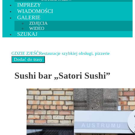
IMPREZY
WIADOMOŚCI
GALERIE
ZDJĘCIA
WIDEO
SZUKAJ
GDZIE ZJEŚĆ
Restauracje szybkiej obsługi, pizzerie
Sushi bar „Satori Sushi”