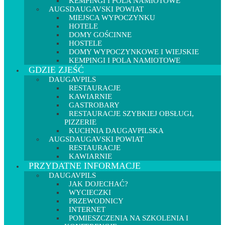
KEMPINGI I POLA NAMIOTOWE
AUGSDAUGAVSKI POWIAT
MIEJSCA WYPOCZYNKU
HOTELE
DOMY GOŚCINNE
HOSTELE
DOMY WYPOCZYNKOWE I WIEJSKIE
KEMPINGI I POLA NAMIOTOWE
GDZIE ZJEŚĆ
DAUGAVPILS
RESTAURACJE
KAWIARNIE
GASTROBARY
RESTAURACJE SZYBKIEJ OBSŁUGI,
PIZZERIE
KUCHNIA DAUGAVPILSKA
AUGSDAUGAVSKI POWIAT
RESTAURACJE
KAWIARNIE
PRZYDATNE INFORMACJE
DAUGAVPILS
JAK DOJECHAĆ?
WYCIECZKI
PRZEWODNICY
INTERNET
POMIESZCZENIA NA SZKOLENIA I