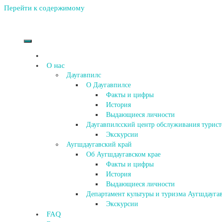
Перейти к содержимому
О нас
Даугавпилс
О Даугавпилсе
Факты и цифры
История
Выдающиеся личности
Даугавпилсский центр обслуживания турист
Экскурсии
Аугшдаугавский край
Об Аугшдаугавском крае
Факты и цифры
История
Выдающиеся личности
Департамент культуры и туризма Аугшдаугав
Экскурсии
FAQ