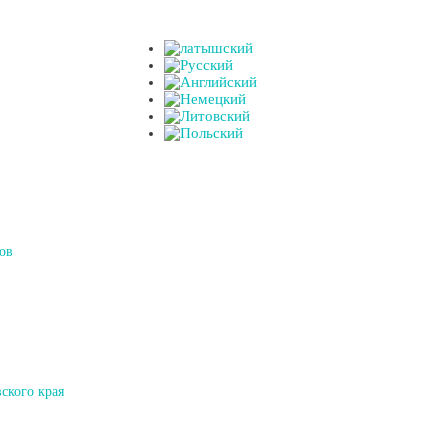
ов
ского края