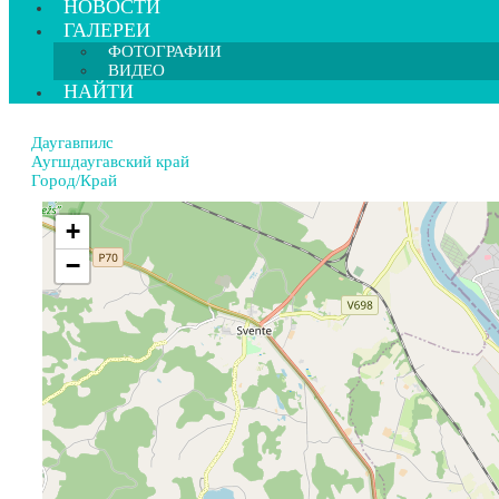
НОВОСТИ
ГАЛЕРЕИ
ФОТОГРАФИИ
ВИДЕО
НАЙТИ
Даугавпилс
Аугшдаугавский край
Город/Край
+
−