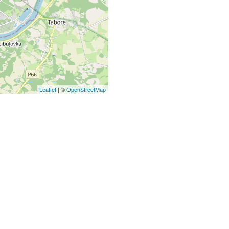
Leaflet
| ©
OpenStreetMap