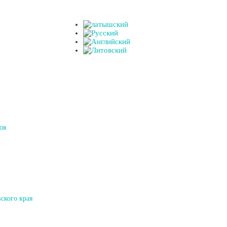
ов
ского края