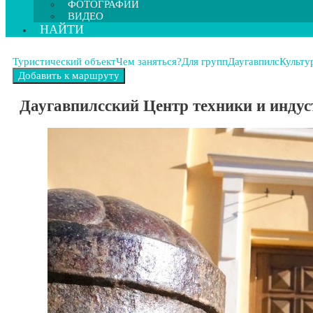
ФОТОГРАФИИ
ВИДЕО
НАЙТИ
Туристический объект
Чем заняться?
Для групп
Даугавпилс
Культу
Даугавпилсский Центр техники и инду