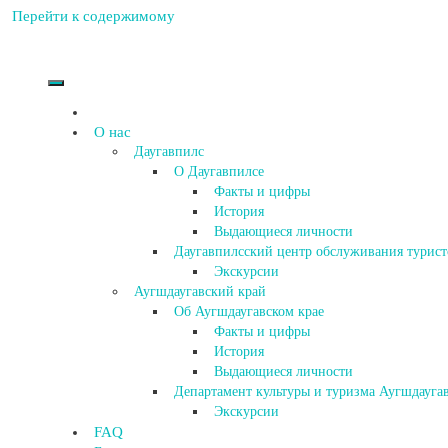
Перейти к содержимому
О нас
Даугавпилс
О Даугавпилсе
Факты и цифры
История
Выдающиеся личности
Даугавпилсский центр обслуживания турист
Экскурсии
Аугшдаугавский край
Об Аугшдаугавском крае
Факты и цифры
История
Выдающиеся личности
Департамент культуры и туризма Аугшдаугав
Экскурсии
FAQ