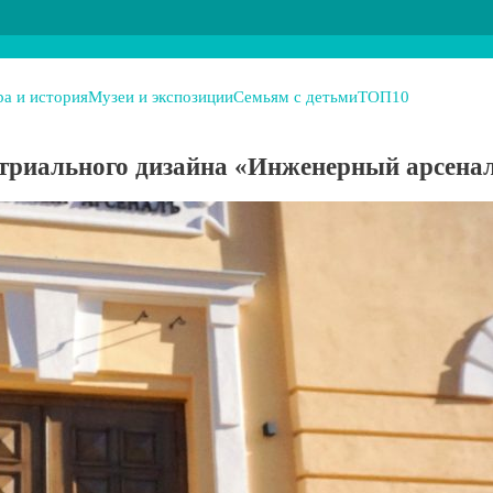
ра и история
Музеи и экспозиции
Семьям с детьми
ТОП10
стриального дизайна «Инженерный арсена