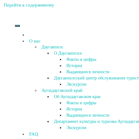
Перейти к содержимому
О нас
Даугавпилс
О Даугавпилсе
Факты и цифры
История
Выдающиеся личности
Даугавпилсский центр обслуживания турист
Экскурсии
Аугшдаугавский край
Об Аугшдаугавском крае
Факты и цифры
История
Выдающиеся личности
Департамент культуры и туризма Аугшдаугав
Экскурсии
FAQ