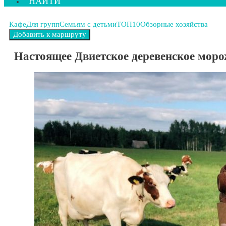
НАЙТИ
Кафе
Для групп
Семьям с детьми
ТОП10
Обзорные хозяйства
Настоящее Двиетское деревенское моро