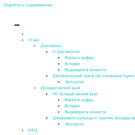
Перейти к содержимому
О нас
Даугавпилс
О Даугавпилсе
Факты и цифры
История
Выдающиеся личности
Даугавпилсский центр обслуживания турист
Экскурсии
Аугшдаугавский край
Об Аугшдаугавском крае
Факты и цифры
История
Выдающиеся личности
Департамент культуры и туризма Аугшдаугав
Экскурсии
FAQ