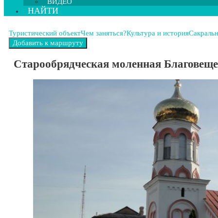
ВИДЕО
НАЙТИ
Туристический объект
Чем заняться?
Культура и история
Сакральн
Старообрядческая молeнная Благовеще