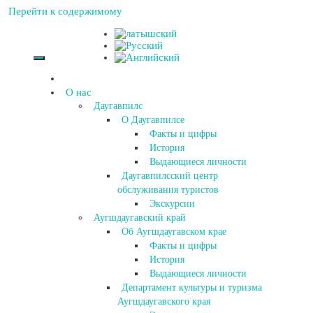
Перейти к содержимому
О нас
Даугавпилс
О Даугавпилсе
Факты и цифры
История
Выдающиеся личности
Даугавпилсский центр
обслуживания туристов
Экскурсии
Аугшдаугавский край
Об Аугшдаугавском крае
Факты и цифры
История
Выдающиеся личности
Департамент культуры и туризма
Аугшдаугавского края