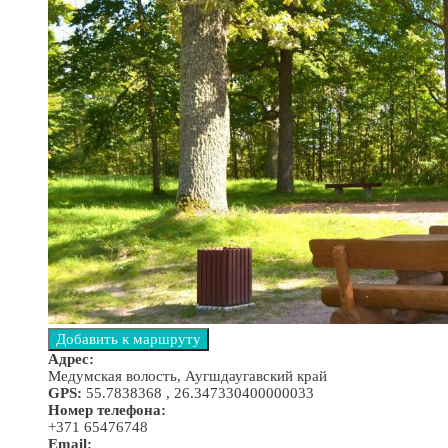
Адрес:
Медумская волость, Аугшдаугавский край
GPS:
55.7838368 , 26.347330400000033
Номер телефона:
+371 65476748
Email: