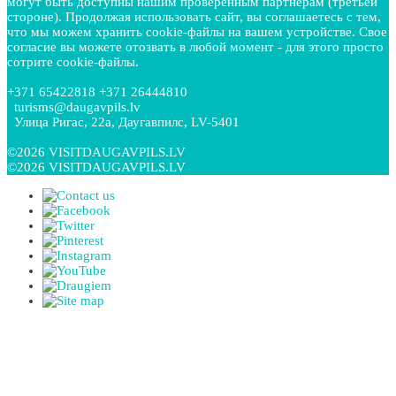
могут быть доступны нашим проверенным партнерам (третьей
стороне). Продолжая использовать сайт, вы соглашаетесь с тем,
что мы можем хранить cookie-файлы на вашем устройстве. Свое
согласие вы можете отозвать в любой момент - для этого просто
сотрите cookie-файлы.
+371 65422818 +371 26444810
turisms@daugavpils.lv
Улица Ригас, 22a, Даугавпилс, LV-5401
©2026 VISITDAUGAVPILS.LV
©2026 VISITDAUGAVPILS.LV