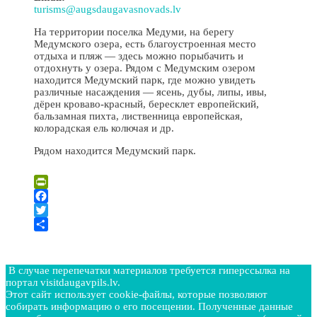
turisms@augsdaugavasnovads.lv
На территории поселка Медуми, на берегу
Медумского озера, есть благоустроенная место
отдыха и пляж — здесь можно порыбачить и
отдохнуть у озера. Рядом с Медумским озером
находится Медумский парк, где можно увидеть
различные насаждения — ясень, дубы, липы, ивы,
дёрен кроваво-красный, бересклет европейский,
бальзамная пихта, лиственница европейская,
колорадская ель колючая и др.
Рядом находится Медумский парк.
Leaflet
| ©
OpenStreetMap
×
+
Место отдыха у Медумского озера
PrintFriendly
−
Facebook
Twitter
Отправить
В случае перепечатки материалов требуется гиперссылка на
портал visitdaugavpils.lv.
Этот сайт использует cookie-файлы, которые позволяют
собирать информацию о его посещении. Полученные данные