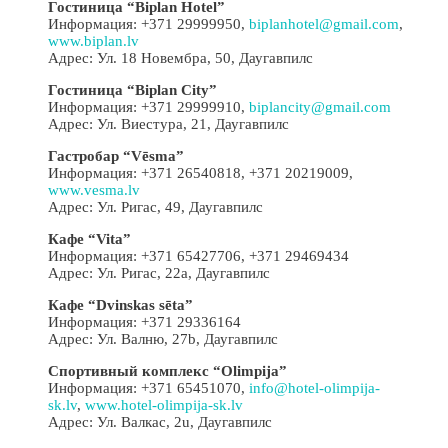
Гостиница “Biplan Hotel”
Информация: +371 29999950,
biplanhotel@gmail.com
,
www.biplan.lv
Адрес: Ул. 18 Новембра, 50, Даугавпилс
Гостиница “Biplan City”
Информация: +371 29999910,
biplancity@gmail.com
Адрес: Ул. Виестура, 21, Даугавпилс
Гастробар “Vēsma”
Информация: +371 26540818, +371 20219009,
www.vesma.lv
Адрес: Ул. Ригас, 49, Даугавпилс
Кафе “Vita”
Информация: +371 65427706, +371 29469434
Адрес: Ул. Ригас, 22a, Даугавпилс
Кафе “Dvinskas sēta”
Информация: +371 29336164
Адрес: Ул. Валню, 27b, Даугавпилс
Спортивный комплекс “Olimpija”
Информация: +371 65451070,
info@hotel-olimpija-
sk.lv
,
www.hotel-olimpija-sk.lv
Адрес: Ул. Валкас, 2u, Даугавпилс