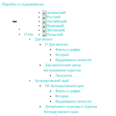
Перейти к содержимому
О нас
Даугавпилс
О Даугавпилсе
Факты и цифры
История
Выдающиеся личности
Даугавпилсский центр
обслуживания туристов
Экскурсии
Аугшдаугавский край
Об Аугшдаугавском крае
Факты и цифры
История
Выдающиеся личности
Департамент культуры и туризма
Аугшдаугавского края