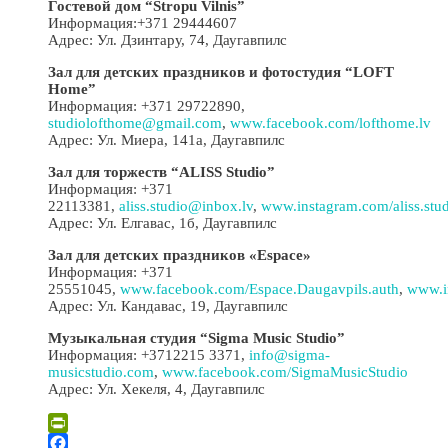
Гостевой дом “Stropu Vilnis”
Информация:+371 29444607
Адрес: Ул. Дзинтару, 74, Даугавпилс
Зал для детских праздников и фотостудия “LOFT
Home”
Информация: +371 29722890,
studiolofthome@gmail.com
,
www.facebook.com/lofthome.lv
Адрес: Ул. Миера, 141а, Даугавпилс
Зал для торжеств “ALISS Studio”
Информация: +371
22113381,
aliss.studio@inbox.lv
,
www.instagram.com/aliss.stud
Адрес: Ул. Елгавас, 1б, Даугавпилс
Зал для детских праздников «Espace»
Информация: +371
25551045,
www.facebook.com/Espace.Daugavpils.auth
,
www.i
Адрес: Ул. Кандавас, 19, Даугавпилс
Музыкальная студия “Sigma Music Studio”
Информация: +3712215 3371,
info@sigma-
musicstudio.com
,
www.facebook.com/SigmaMusicStudio
Адрес: Ул. Хекеля, 4, Даугавпилс
PrintFriendly