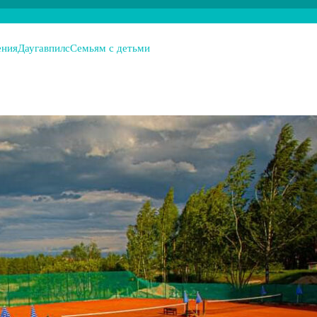
ения
Даугавпилс
Семьям с детьми