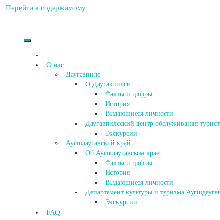
Перейти к содержимому
О нас
Даугавпилс
О Даугавпилсе
Факты и цифры
История
Выдающиеся личности
Даугавпилсский центр обслуживания турист
Экскурсии
Аугшдаугавский край
Об Аугшдаугавском крае
Факты и цифры
История
Выдающиеся личности
Департамент культуры и туризма Аугшдаугав
Экскурсии
FAQ