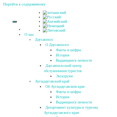
Перейти к содержимому
О нас
Даугавпилс
О Даугавпилсе
Факты и цифры
История
Выдающиеся личности
Даугавпилсский центр
обслуживания туристов
Экскурсии
Аугшдаугавский край
Об Аугшдаугавском крае
Факты и цифры
История
Выдающиеся личности
Департамент культуры и туризма
Аугшдаугавского края