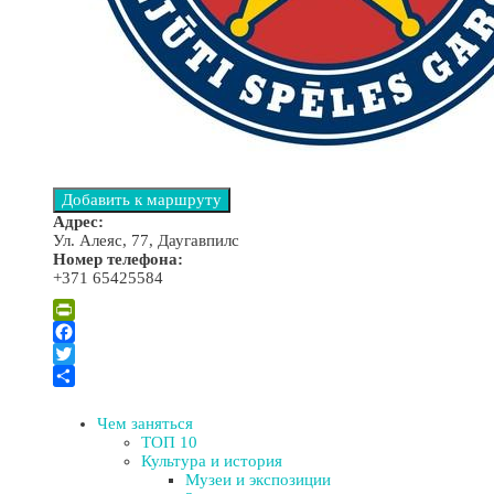
Адрес:
Ул. Алеяс, 77, Даугавпилс
Номер телефона:
+371 65425584
Leaflet
| ©
OpenStreetMap
×
+
Бар «Klondaika»
PrintFriendly
−
Facebook
Twitter
Отправить
Чем заняться
ТОП 10
Культура и история
Музеи и экспозиции