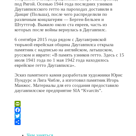
под Ригой. Осенью 1944 года последних узников
Даугавпилсского гетто на пароходах доставили в
Данциг (Польша), после чего распределили по
различным концлагерям — Берген-Бельзен и
Штуттгоф. Выжило около ста евреев, часть из
которых после войны вернулась в Даугавпилс.
6 сентября 2015 года рядом с Даугавгривской
тюрьмой еврейская община Даугавпилса открыла
памятник с надписью на английском, латышском,
русском и иврите: «В память узников гетто. Здесь с 15
июля 1941 года по 1 мая 1942 года находилось
еврейское гетто Даугавпилса».
Эскиз памятного камня разработали художники Юрис
Пундурс и Лига Чибле, а изготовил памятник Игорь
Манжос. Материалы для его создания предоставило
даугавпилсское предприятие SIA “Kvarcits”.
Leaflet
| ©
OpenStreetMap
×
+
Мемориальный камень памяти узников Даугавпилсского
PrintFriendly
гетто
−
Facebook
Twitter
Отправить
Чем заняться