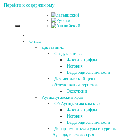
Перейти к содержимому
О нас
Даугавпилс
О Даугавпилсе
Факты и цифры
История
Выдающиеся личности
Даугавпилсский центр
обслуживания туристов
Экскурсии
Аугшдаугавский край
Об Аугшдаугавском крае
Факты и цифры
История
Выдающиеся личности
Департамент культуры и туризма
Аугшдаугавского края