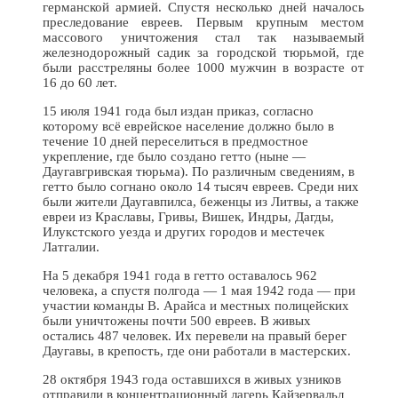
германской армией. Спустя несколько дней началось
преследование евреев. Первым крупным местом
массового уничтожения стал так называемый
железнодорожный садик за городской тюрьмой, где
были расстреляны более 1000 мужчин в возрасте от
16 до 60 лет.
15 июля 1941 года был издан приказ, согласно
которому всё еврейское население должно было в
течение 10 дней переселиться в предмостное
укрепление, где было создано гетто (ныне —
Даугавгривская тюрьма). По различным сведениям, в
гетто было согнано около 14 тысяч евреев. Среди них
были жители Даугавпилса, беженцы из Литвы, а также
евреи из Краславы, Гривы, Вишек, Индры, Дагды,
Илукстского уезда и других городов и местечек
Латгалии.
На 5 декабря 1941 года в гетто оставалось 962
человека, а спустя полгода — 1 мая 1942 года — при
участии команды В. Арайса и местных полицейских
были уничтожены почти 500 евреев. В живых
остались 487 человек. Их перевели на правый берег
Даугавы, в крепость, где они работали в мастерских.
28 октября 1943 года оставшихся в живых узников
отправили в концентрационный лагерь Кайзервальд