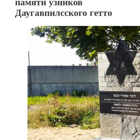
памяти узников
Даугавпилсского гетто