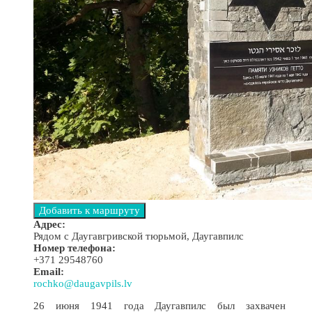
Адрес:
Рядом с Даугавгривской тюрьмой, Даугавпилс
Номер телефона:
+371 29548760
Email:
rochko@daugavpils.lv
26 июня 1941 года Даугавпилс был захвачен