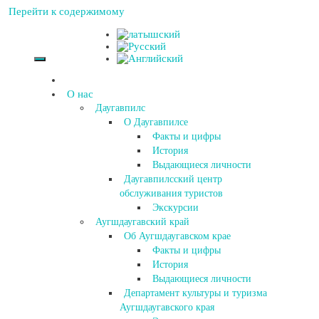
Перейти к содержимому
О нас
Даугавпилс
О Даугавпилсе
Факты и цифры
История
Выдающиеся личности
Даугавпилсский центр
обслуживания туристов
Экскурсии
Аугшдаугавский край
Об Аугшдаугавском крае
Факты и цифры
История
Выдающиеся личности
Департамент культуры и туризма
Аугшдаугавского края