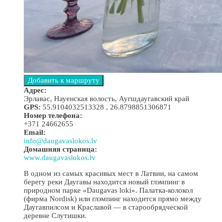
Адрес:
Эрлавас, Науенская волость, Аугшдаугавский край
GPS:
55.9104032513328 , 26.8798851306871
Номер телефона:
+371 24662655
Email:
info@daugavaslokos.lv
Домашняя страница:
www.daugavaslokos.lv
В одном из самых красивых мест в Латвии, на самом
берегу реки Даугавы находится новый глэмпинг в
природном парке «Daugavas loki». Палатка-колокол
(фирма Nordisk) или глэмпинг находится прямо между
Даугавпилсом и Краславой — в старообрядческой
деревне Слутишки.