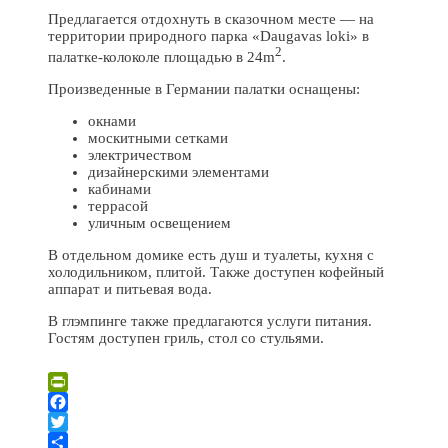
Предлагается отдохнуть в сказочном месте — на
территории природного парка «Daugavas loki» в
2
палатке-колоколе площадью в 24m
.
Произведенные в Германии палатки оснащены:
окнами
москитными сетками
электричеством
дизайнерскими элементами
кабинами
террасой
уличным освещением
В отдельном домике есть душ и туалеты, кухня с
холодильником, плитой. Также доступен кофейный
аппарат и питьевая вода.
В глэмпинге также предлагаются услуги питания.
Гостям доступен гриль, стол со стульями.
Leaflet
| ©
OpenStreetMap
×
+
Глэмпинг в Даугавас локи
PrintFriendly
−
Facebook
Twitter