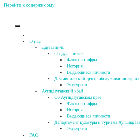
Перейти к содержимому
О нас
Даугавпилс
О Даугавпилсе
Факты и цифры
История
Выдающиеся личности
Даугавпилсский центр обслуживания турист
Экскурсии
Аугшдаугавский край
Об Аугшдаугавском крае
Факты и цифры
История
Выдающиеся личности
Департамент культуры и туризма Аугшдаугав
Экскурсии
FAQ