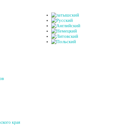
ов
ского края