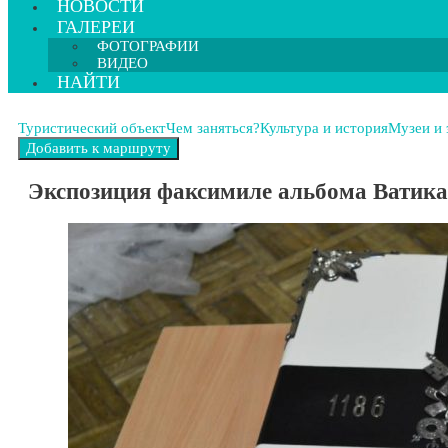
НОВОСТИ
ГАЛЕРЕИ
ФОТОГРАФИИ
ВИДЕО
НАЙТИ
Туристический объект
Чем заняться?
Культура и история
Музеи и 
Экспозиция факсимиле альбома Ватика