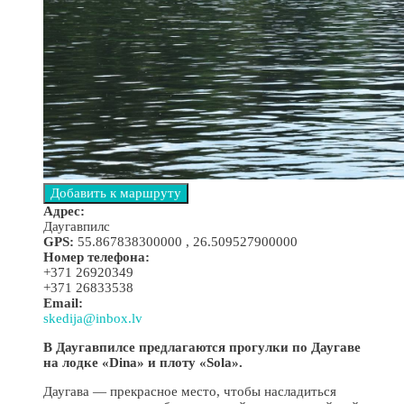
Адрес:
Даугавпилс
GPS:
55.867838300000 , 26.509527900000
Номер телефона:
+371 26920349
+371 26833538
Email:
skedija@inbox.lv
В Даугавпилсе предлагаются прогулки по Даугаве
на лодке «Dina» и плоту «Sola».
Даугава — прекрасное место, чтобы насладиться