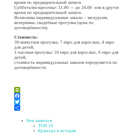
время по предварительной записи.
Суббота/воскресенье: 11.00 — до 20.00 или в другое
время по предварительной записи.
Возможны индивидуальные заказы – экскурсии,
вечеринки, свадебные прогулки (цена по
договорённости).
Стоимость:
30‑минутная прогулка: 7 евро для взрослых, 4 евро
для детей;
1‑часовая прогулка: 10 евро для взрослых, 6 евро для
детей;
стоимость индивидуальных заказов определяется по
договорённости.
Leaflet
| ©
OpenStreetMap
×
+
Водные прогулки по Даугаве на лодке „Dina” и плоту
PrintFriendly
«Sola»
−
Facebook
Twitter
Отправить
Чем заняться
ТОП 10
Культура и история