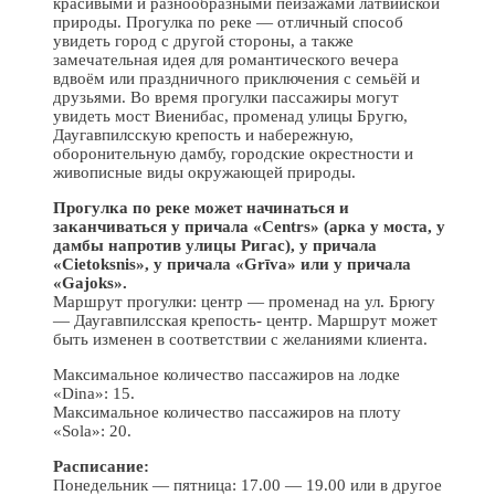
красивыми и разнообразными пейзажами латвийской
природы. Прогулка по реке — отличный способ
увидеть город с другой стороны, а также
замечательная идея для романтического вечера
вдвоём или праздничного приключения с семьёй и
друзьями. Во время прогулки пассажиры могут
увидеть мост Виенибас, променад улицы Бругю,
Даугавпилсскую крепость и набережную,
оборонительную дамбу, городские окрестности и
живописные виды окружающей природы.
Прогулка по реке может начинаться и
заканчиваться у причала «Centrs» (арка у моста, у
дамбы напротив улицы Ригас), у причала
«Cietoksnis», у причала «Grīva» или у причала
«Gajoks».
Маршрут прогулки: центр — променад на ул. Брюгу
— Даугавпилсская крепость- центр. Маршрут может
быть изменен в соответствии с желаниями клиента.
Максимальное количество пассажиров на лодке
«Dina»: 15.
Максимальное количество пассажиров на плоту
«Sola»: 20.
Расписание:
Понедельник — пятница: 17.00 — 19.00 или в другое