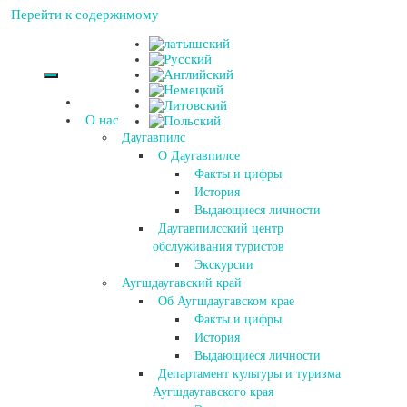
Перейти к содержимому
О нас
Даугавпилс
О Даугавпилсе
Факты и цифры
История
Выдающиеся личности
Даугавпилсский центр
обслуживания туристов
Экскурсии
Аугшдаугавский край
Об Аугшдаугавском крае
Факты и цифры
История
Выдающиеся личности
Департамент культуры и туризма
Аугшдаугавского края