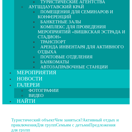
ТУРИСТИЧЕСКИЕ АГЕНТСТВА
АУГШДАУГАВСКИЙ КРАЙ
ПОМЕЩЕНИЯ ДЛЯ СЕМИНАРОВ И
КОНФЕРЕНЦИЙ
БАНКЕТНЫЕ ЗАЛЫ
КОМПЛЕКС ДЛЯ ПРОВЕДЕНИЯ
МЕРОПРИЯТИЙ «ВИШКСКАЯ ЭСТРАДА И
СТАДИОН»
ТРАНСПОРТ
АРЕНДА ИНВЕНТАРЯ ДЛЯ АКТИВНОГО
ОТДЫХА
ПОЧТОВЫЕ ОТДЕЛЕНИЯ
БАНКОМАТЫ
АВТОЗАПРАВОЧНЫЕ СТАНЦИИ
МЕРОПРИЯТИЯ
НОВОСТИ
ГАЛЕРЕИ
ФОТОГРАФИИ
ВИДЕО
НАЙТИ
Туристический объект
Чем заняться?
Активный отдых и
приключения
Для групп
Семьям с детьми
Предложения
для групп