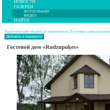
НОВОСТИ
ГАЛЕРЕИ
ФОТОГРАФИИ
ВИДЕО
НАЙТИ
Туристический объект
Где переночевать?
Гостевые дома
Здоровье
Гостевой дом «Rudzupuķes»