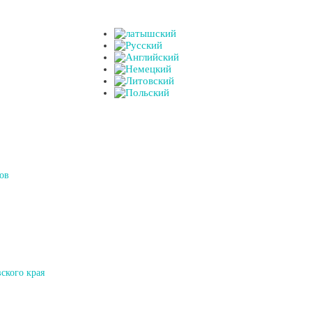
ов
ского края