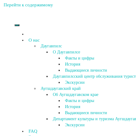
Перейти к содержимому
О нас
Даугавпилс
О Даугавпилсе
Факты и цифры
История
Выдающиеся личности
Даугавпилсский центр обслуживания турист
Экскурсии
Аугшдаугавский край
Об Аугшдаугавском крае
Факты и цифры
История
Выдающиеся личности
Департамент культуры и туризма Аугшдаугав
Экскурсии
FAQ