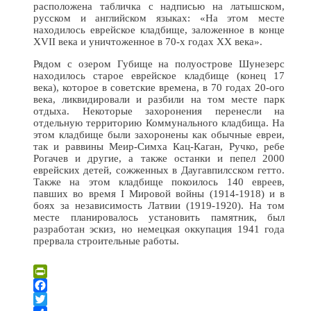
расположена табличка с надписью на латышском,
русском и английском языках: «На этом месте
находилось еврейское кладбище, заложенное в конце
XVII века и уничтоженное в 70-х годах ХХ века».
Рядом с озером Губище на полуострове Шунезерс
находилось старое еврейское кладбище (конец 17
века), которое в советские времена, в 70 годах 20-ого
века, ликвидировали и разбили на том месте парк
отдыха. Некоторые захоронения перенесли на
отдельную территорию Коммунального кладбища. На
этом кладбище были захоронены как обычные евреи,
так и раввины Меир-Симха Кац-Каган, Ручко, ребе
Рогачев и другие, а также останки и пепел 2000
еврейских детей, сожженных в Даугавпилсском гетто.
Также на этом кладбище покоилось 140 евреев,
павших во время I Мировой войны (1914-1918) и в
боях за независимость Латвии (1919-1920). На том
месте планировалось установить памятник, был
разработан эскиз, но немецкая оккупация 1941 года
прервала строительные работы.
Leaflet
| ©
OpenStreetMap
×
+
Памятный камень на месте старого еврейского кладбища
PrintFriendly
−
Facebook