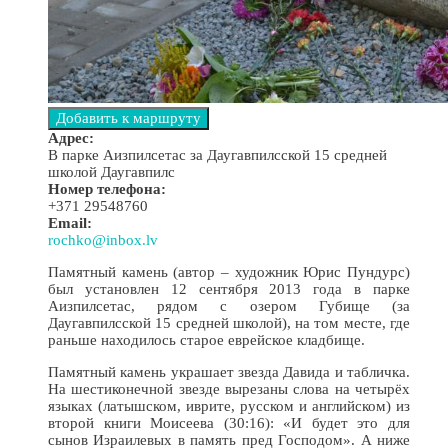
Адрес:
В парке Аизпилсетас за Даугавпилсской 15 средней
школой Даугавпилс
Номер телефона:
+371 29548760
Email:
rochko@inbox.lv
Памятный камень (автор – художник Юрис Пундурс)
был установлен 12 сентября 2013 года в парке
Аизпилсетас, рядом с озером Губище (за
Даугавпилсской 15 средней школой), на том месте, где
раньше находилось старое еврейское кладбище.
Памятный камень украшает звезда Давида и табличка.
На шестиконечной звезде вырезаны слова на четырёх
языках (латышском, иврите, русском и английском) из
второй книги Моисеева (30:16): «И будет это для
сынов Израилевых в память пред Господом». А ниже