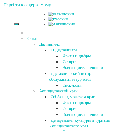
Перейти к содержимому
О нас
Даугавпилс
О Даугавпилсе
Факты и цифры
История
Выдающиеся личности
Даугавпилсский центр
обслуживания туристов
Экскурсии
Аугшдаугавский край
Об Аугшдаугавском крае
Факты и цифры
История
Выдающиеся личности
Департамент культуры и туризма
Аугшдаугавского края