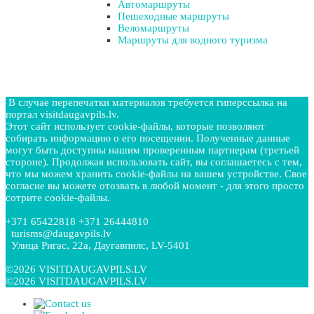
Автомаршруты
Пешеходные маршруты
Веломаршруты
Маршруты для водного туризма
В случае перепечатки материалов требуется гиперссылка на
портал visitdaugavpils.lv.
Этот сайт использует cookie-файлы, которые позволяют
собирать информацию о его посещении. Полученные данные
могут быть доступны нашим проверенным партнерам (третьей
стороне). Продолжая использовать сайт, вы соглашаетесь с тем,
что мы можем хранить cookie-файлы на вашем устройстве. Свое
согласие вы можете отозвать в любой момент - для этого просто
сотрите cookie-файлы.
+371 65422818 +371 26444810
turisms@daugavpils.lv
Улица Ригас, 22a, Даугавпилс, LV-5401
©2026 VISITDAUGAVPILS.LV
©2026 VISITDAUGAVPILS.LV