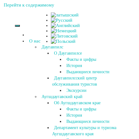
Перейти к содержимому
О нас
Даугавпилс
О Даугавпилсе
Факты и цифры
История
Выдающиеся личности
Даугавпилсский центр
обслуживания туристов
Экскурсии
Аугшдаугавский край
Об Аугшдаугавском крае
Факты и цифры
История
Выдающиеся личности
Департамент культуры и туризма
Аугшдаугавского края