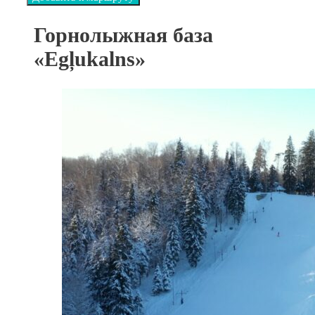
Горнолыжная база
«Egļukalns»