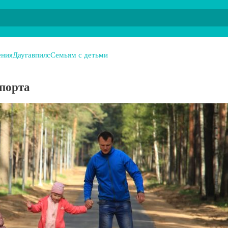
ения
Даугавпилс
Семьям с детьми
спорта