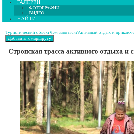
ГАЛЕРЕИ
ФОТОГРАФИИ
ВИДЕО
НАЙТИ
Туристический объект
Чем заняться?
Активный отдых и приключ
Стропская трасса активного отдыха и 