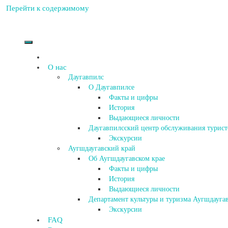
Перейти к содержимому
О нас
Даугавпилс
О Даугавпилсе
Факты и цифры
История
Выдающиеся личности
Даугавпилсский центр обслуживания турист
Экскурсии
Аугшдаугавский край
Об Аугшдаугавском крае
Факты и цифры
История
Выдающиеся личности
Департамент культуры и туризма Аугшдаугав
Экскурсии
FAQ