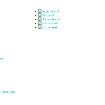
ов
ского края