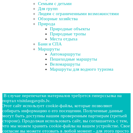
Семьям с детьми
Для групп
Людям с ограниченными возможностями
Обзорные хозяйства
Природа
Природные объекты
Природные тропы
Места отдыха
Бани и СПА
Маршруты
Автомаршруты
Пешеходные маршруты
Веломаршруты
Маршруты для водного туризма
В случае перепечатки материалов требуется гиперссылка на
портал visitdaugavpils.lv.
Этот сайт использует cookie-файлы, которые позволяют
собирать информацию о его посещении. Полученные данные
могут быть доступны нашим проверенным партнерам (третьей
стороне). Продолжая использовать сайт, вы соглашаетесь с тем,
что мы можем хранить cookie-файлы на вашем устройстве. Свое
согласие вы можете отозвать в любой момент - для этого просто