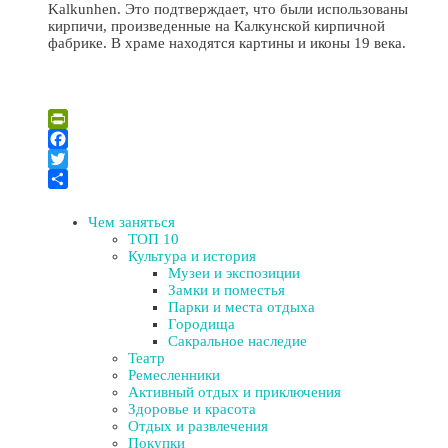
Kalkunhen. Это подтверждает, что были использованы
кирпичи, произведенные на Калкунской кирпичной
фабрике. В храме находятся картины и иконы 19 века.
Leaflet
| ©
OpenStreetMap
×
+
Церковь Георгия Победоносца в Янюциемс (Фабианово)
PrintFriendly
−
Facebook
Twitter
Отправить
Чем заняться
ТОП 10
Культура и история
Музеи и экспозиции
Замки и поместья
Парки и места отдыха
Городища
Сакральное наследие
Театр
Ремесленники
Активный отдых и приключения
Здоровье и красота
Отдых и развлечения
Покупки