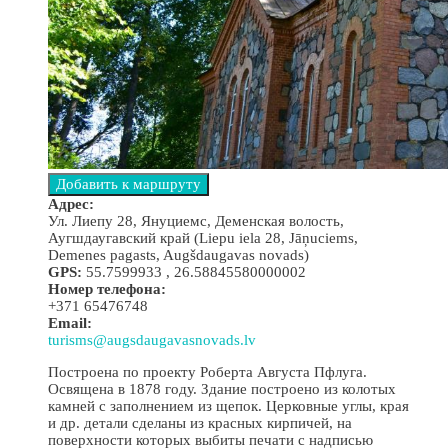
Адрес:
Ул. Лиепу 28, Януциемс, Деменская волость,
Аугшдаугавский край (Liepu iela 28, Jāņuciems,
Demenes pagasts, Augšdaugavas novads)
GPS:
55.7599933 , 26.58845580000002
Номер телефона:
+371 65476748
Email:
turisms@augsdaugavasnovads.lv
Построена по проекту Роберта Августа Пфлуга.
Освящена в 1878 году. Здание построено из колотых
камней с заполнением из щепок. Церковные углы, края
и др. детали сделаны из красных кирпичей, на
поверхности которых выбиты печати с надписью