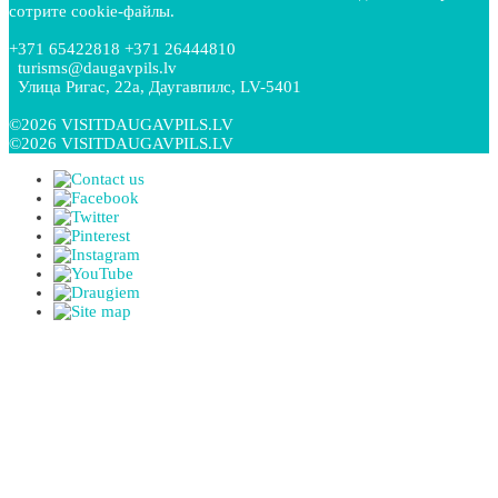
сотрите cookie-файлы.
+371 65422818 +371 26444810
turisms@daugavpils.lv
Улица Ригас, 22a, Даугавпилс, LV-5401
©2026 VISITDAUGAVPILS.LV
©2026 VISITDAUGAVPILS.LV