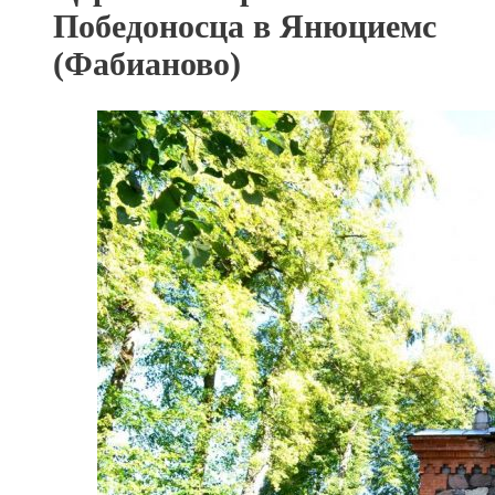
Победоносца в Янюциемс
(Фабианово)