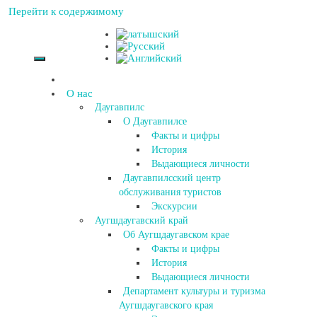
Перейти к содержимому
О нас
Даугавпилс
О Даугавпилсе
Факты и цифры
История
Выдающиеся личности
Даугавпилсский центр
обслуживания туристов
Экскурсии
Аугшдаугавский край
Об Аугшдаугавском крае
Факты и цифры
История
Выдающиеся личности
Департамент культуры и туризма
Аугшдаугавского края