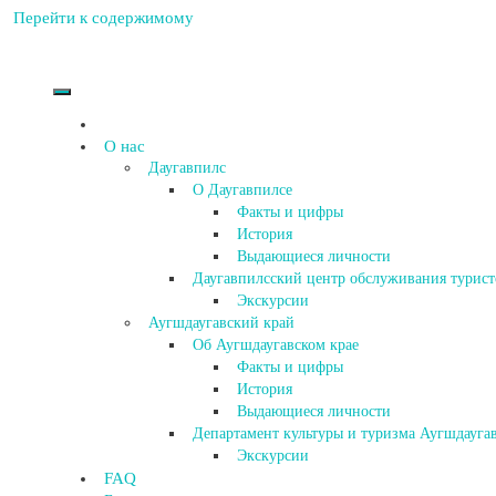
Перейти к содержимому
О нас
Даугавпилс
О Даугавпилсе
Факты и цифры
История
Выдающиеся личности
Даугавпилсский центр обслуживания турист
Экскурсии
Аугшдаугавский край
Об Аугшдаугавском крае
Факты и цифры
История
Выдающиеся личности
Департамент культуры и туризма Аугшдаугав
Экскурсии
FAQ