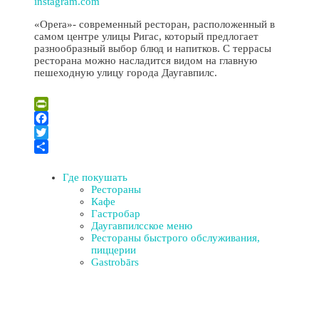
instagram.com
«Opera»- современный ресторан, расположенный в
самом центре улицы Ригас, который предлогает
разнообразный выбор блюд и напитков. С террасы
ресторана можно насладится видом на главную
пешеходную улицу города Даугавпилс.
Leaflet
| ©
OpenStreetMap
×
+
Ресторан «Opera»
PrintFriendly
−
Facebook
Twitter
Отправить
Где покушать
Рестораны
Кафе
Гастробар
Даугавпилсское меню
Рестораны быстрого обслуживания,
пиццерии
Gastrobārs