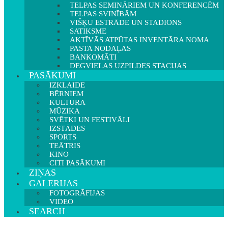
TELPAS SEMINĀRIEM UN KONFERENCĒM
TELPAS SVINĪBĀM
VIŠĶU ESTRĀDE UN STADIONS
SATIKSME
AKTĪVĀS ATPŪTAS INVENTĀRA NOMA
PASTA NODAĻAS
BANKOMĀTI
DEGVIELAS UZPILDES STACIJAS
PASĀKUMI
IZKLAIDE
BĒRNIEM
KULTŪRA
MŪZIKA
SVĒTKI UN FESTIVĀLI
IZSTĀDES
SPORTS
TEĀTRIS
KINO
CITI PASĀKUMI
ZIŅAS
GALERIJAS
FOTOGRĀFIJAS
VIDEO
SEARCH