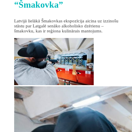
“Šmakovka”
Latvijā lielākā Šmakovkas ekspozīcija aicina uz izzinošu
stāstu par Latgalē senāko alkoholisko dzērienu –
šmakovku, kas ir reģiona kulinārais mantojums.