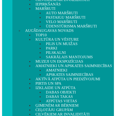
IEPIRKŠANĀS
MARŠRUTI
AUTO MARŠRUTI
PASTAIGU MARŠRUTI
VELO MARŠRUTI
ŪDENSTŪRISMA MARŠRUTI
AUGŠDAUGAVAS NOVADS
TOP10
KULTŪRA UN VĒSTURE
PILIS UN MUIŽAS
PARKI
PILSKALNI
SAKRĀLAIS MANTOJUMS
MUZEJI UN EKSPOZĪCIJAS
AMATNIEKI UN APSKATES SAIMNIECĪBAS
AMATNIEKI
APSKATES SAIMNIECĪBAS
AKTĪVĀ ATPŪTA UN PIEDZĪVOJUMI
PIRTIS UN SPA
IZKLAIDE UN ATPŪTA
DABAS OBJEKTI
DABAS TAKAS
ATPŪTAS VIETAS
ĢIMENĒM AR BĒRNIEM
CEĻOTĀJU GRUPĀM
CILVĒKIEM AR INVALIDITĀTI