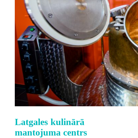
Latgales kulinārā
mantojuma centrs