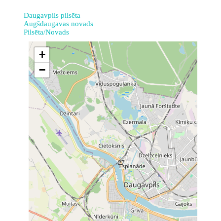
Daugavpils pilsēta
Augšdaugavas novads
Pilsēta/Novads
+
−
27
7