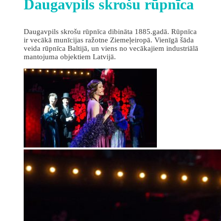
Daugavpils skrošu rūpnīca
Daugavpils skrošu rūpnīca dibināta 1885.gadā. Rūpnīca
ir vecākā munīcijas ražotne Ziemeļeiropā. Vienīgā šāda
veida rūpnīca Baltijā, un viens no vecākajiem industriālā
mantojuma objektiem Latvijā.