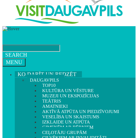
SEARCH
MENU
KO DARĪT UN REDZĒT
DAUGAVPILS
TOP10
KULTŪRA UN VĒSTURE
MUZEJI UN EKSPOZĪCIJAS
TEĀTRIS
AMATNIEKI
AKTĪVĀ ATPŪTA UN PIEDZĪVOJUMI
VESELĪBA UN SKAISTUMS
IZKLAIDE UN ATPŪTA
ĢIMENĒM AR BĒRNIEM
CEĻOTĀJU GRUPĀM
CILVĒKIEM AR INVALIDITĀTI