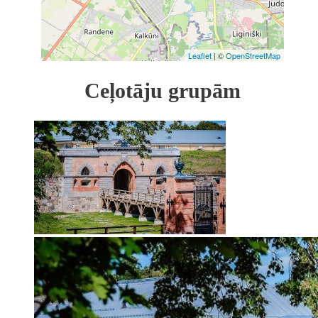
Leaflet
| ©
OpenStreetMap
Ceļotāju grupām