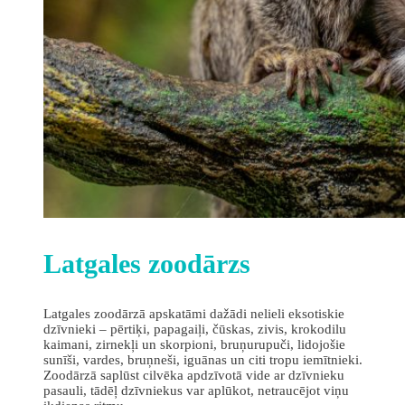
Latgales zoodārzs
Latgales zoodārzā apskatāmi dažādi nelieli eksotiskie
dzīvnieki – pērtiķi, papagaiļi, čūskas, zivis, krokodilu
kaimani, zirnekļi un skorpioni, bruņurupuči, lidojošie
sunīši, vardes, bruņneši, iguānas un citi tropu iemītnieki.
Zoodārzā saplūst cilvēka apdzīvotā vide ar dzīvnieku
pasauli, tādēļ dzīvniekus var aplūkot, netraucējot viņu