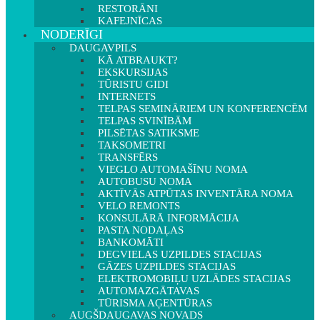
RESTORĀNI
KAFEJNĪCAS
NODERĪGI
DAUGAVPILS
KĀ ATBRAUKT?
EKSKURSIJAS
TŪRISTU GIDI
INTERNETS
TELPAS SEMINĀRIEM UN KONFERENCĒM
TELPAS SVINĪBĀM
PILSĒTAS SATIKSME
TAKSOMETRI
TRANSFĒRS
VIEGLO AUTOMAŠĪNU NOMA
AUTOBUSU NOMA
AKTĪVĀS ATPŪTAS INVENTĀRA NOMA
VELO REMONTS
KONSULĀRĀ INFORMĀCIJA
PASTA NODAĻAS
BANKOMĀTI
DEGVIELAS UZPILDES STACIJAS
GĀZES UZPILDES STACIJAS
ELEKTROMOBIĻU UZLĀDES STACIJAS
AUTOMAZGĀTAVAS
TŪRISMA AĢENTŪRAS
AUGŠDAUGAVAS NOVADS