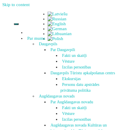
Skip to content
Par mums
Daugavpils
Par Daugavpili
Fakti un skaitļi
Vēsture
Izcilas personības
Daugavpils Tūristu apkalpošanas centrs
Ekskursijas
Personu datu apstrādes
privātuma politika
Augšdaugavas novads
Par Augšdaugavas novadu
Fakti un skaitļi
Vēsture
Izcilas personības
Augšdaugavas novada Kultūras un