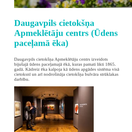
Daugavpils cietokšņa
Apmeklētāju centrs (Ūdens
paceļamā ēka)
Daugavpils cietokšņa Apmeklētāju centrs izveidots
bijušajā ūdens paceļamajā ēkā, kuras pamati likti 1865.
gadā. Kādreiz ēka kalpoja kā ūdens apgādes sistēma visā
cietoksnī un arī nodrošināja cietokšņa bulvāra strūklakas
darbību.