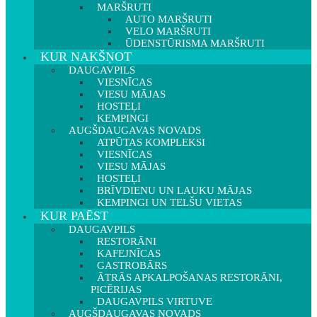
MARŠRUTI
AUTO MARŠRUTI
VELO MARŠRUTI
ŪDENSTŪRISMA MARŠRUTI
KUR NAKŠŅOT
DAUGAVPILS
VIESNĪCAS
VIESU MĀJAS
HOSTEĻI
KEMPINGI
AUGŠDAUGAVAS NOVADS
ATPŪTAS KOMPLEKSI
VIESNĪCAS
VIESU MĀJAS
HOSTEĻI
BRĪVDIENU UN LAUKU MĀJAS
KEMPINGI UN TELŠU VIETAS
KUR PAĒST
DAUGAVPILS
RESTORĀNI
KAFEJNĪCAS
GASTROBĀRS
ĀTRĀS APKALPOŠANAS RESTORĀNI,
PICĒRIJAS
DAUGAVPILS VIRTUVE
AUGŠDAUGAVAS NOVADS