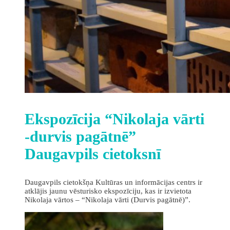
Ekspozīcija “Nikolaja vārti
-durvis pagātnē”
Daugavpils cietoksnī
Daugavpils cietokšņa Kultūras un informācijas centrs ir
atklājis jaunu vēsturisko ekspozīciju, kas ir izvietota
Nikolaja vārtos – “Nikolaja vārti (Durvis pagātnē)”.