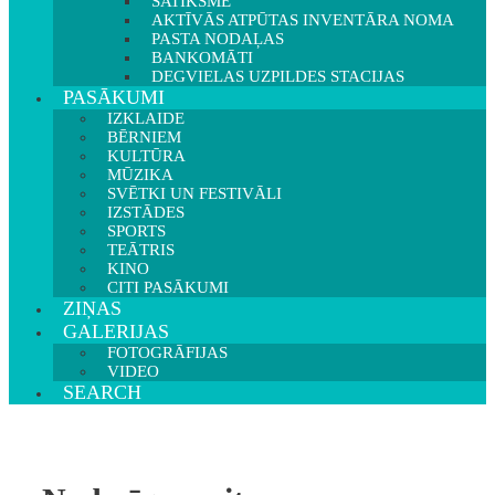
SATIKSME
AKTĪVĀS ATPŪTAS INVENTĀRA NOMA
PASTA NODAĻAS
BANKOMĀTI
DEGVIELAS UZPILDES STACIJAS
PASĀKUMI
IZKLAIDE
BĒRNIEM
KULTŪRA
MŪZIKA
SVĒTKI UN FESTIVĀLI
IZSTĀDES
SPORTS
TEĀTRIS
KINO
CITI PASĀKUMI
ZIŅAS
GALERIJAS
FOTOGRĀFIJAS
VIDEO
SEARCH