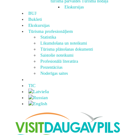
tūrisma pārvaldes Tūrisma nodaļa
Ekskursijas
BUJ
Bukleti
Ekskursijas
Tūrisma profesionāļiem
Statistika
Likumdošana un noteikumi
Tūrisma plānošanas dokumenti
Saistošie noteikumi
Profesionālā literatūra
Prezentācijas
Noderīgas saites
TIC