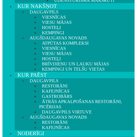
ŪDENSTŪRISMA MARŠRUTI
KUR NAKŠŅOT
DAUGAVPILS
VIESNĪCAS
VIESU MĀJAS
HOSTEĻI
KEMPINGI
AUGŠDAUGAVAS NOVADS
ATPŪTAS KOMPLEKSI
VIESNĪCAS
VIESU MĀJAS
HOSTEĻI
BRĪVDIENU UN LAUKU MĀJAS
KEMPINGI UN TELŠU VIETAS
KUR PAĒST
DAUGAVPILS
RESTORĀNI
KAFEJNĪCAS
GASTROBĀRS
ĀTRĀS APKALPOŠANAS RESTORĀNI,
PICĒRIJAS
DAUGAVPILS VIRTUVE
AUGŠDAUGAVAS NOVADS
RESTORĀNI
KAFEJNĪCAS
NODERĪGI