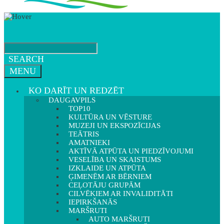
SEARCH
MENU
KO DARĪT UN REDZĒT
DAUGAVPILS
TOP10
KULTŪRA UN VĒSTURE
MUZEJI UN EKSPOZĪCIJAS
TEĀTRIS
AMATNIEKI
AKTĪVĀ ATPŪTA UN PIEDZĪVOJUMI
VESELĪBA UN SKAISTUMS
IZKLAIDE UN ATPŪTA
ĢIMENĒM AR BĒRNIEM
CEĻOTĀJU GRUPĀM
CILVĒKIEM AR INVALIDITĀTI
IEPIRKŠANĀS
MARŠRUTI
AUTO MARŠRUTI