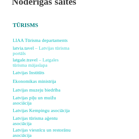
Noderīgas saites
TŪRISMS
LIAA Tūrisma departaments
latvia.tavel
– Latvijas tūrisma
portāls
latgale.travel
– Latgales
tūrisma mājaslapa
Latvijas Institūts
Ekonomikas ministrija
Latvijas muzeju biedrība
Latvijas piļu un muižu
asociācija
Latvijas Kempingu asociācija
Latvijas tūrisma aģentu
asociācija
Latvijas viesnīcu un restorānu
asociācija