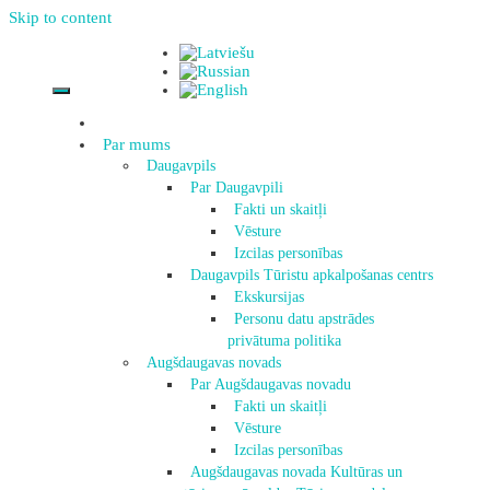
Skip to content
Par mums
Daugavpils
Par Daugavpili
Fakti un skaitļi
Vēsture
Izcilas personības
Daugavpils Tūristu apkalpošanas centrs
Ekskursijas
Personu datu apstrādes
privātuma politika
Augšdaugavas novads
Par Augšdaugavas novadu
Fakti un skaitļi
Vēsture
Izcilas personības
Augšdaugavas novada Kultūras un