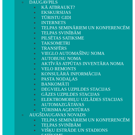
DAUGAVPILS
KĀ ATBRAUKT?
EKSKURSIJAS
TŪRISTU GIDI
INTERNETS
TELPAS SEMINĀRIEM UN KONFERENCĒM
TELPAS SVINĪBĀM
PILSĒTAS SATIKSME
TAKSOMETRI
TRANSFĒRS
VIEGLO AUTOMAŠĪNU NOMA
AUTOBUSU NOMA
AKTĪVĀS ATPŪTAS INVENTĀRA NOMA
VELO REMONTS
KONSULĀRĀ INFORMĀCIJA
PASTA NODAĻAS
BANKOMĀTI
DEGVIELAS UZPILDES STACIJAS
GĀZES UZPILDES STACIJAS
ELEKTROMOBIĻU UZLĀDES STACIJAS
AUTOMAZGĀTAVAS
TŪRISMA AĢENTŪRAS
AUGŠDAUGAVAS NOVADS
TELPAS SEMINĀRIEM UN KONFERENCĒM
TELPAS SVINĪBĀM
VIŠĶU ESTRĀDE UN STADIONS