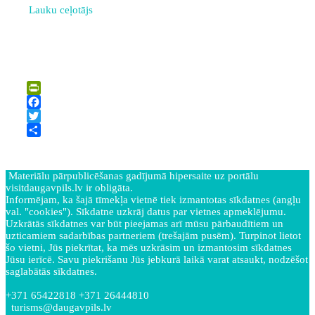
Lauku ceļotājs
PrintFriendly
Facebook
Twitter
Share
Materiālu pārpublicēšanas gadījumā hipersaite uz portālu
visitdaugavpils.lv ir obligāta.
Informējam, ka šajā tīmekļa vietnē tiek izmantotas sīkdatnes (angļu
val. "cookies"). Sīkdatne uzkrāj datus par vietnes apmeklējumu.
Uzkrātās sīkdatnes var būt pieejamas arī mūsu pārbaudītiem un
uzticamiem sadarbības partneriem (trešajām pusēm). Turpinot lietot
šo vietni, Jūs piekrītat, ka mēs uzkrāsim un izmantosim sīkdatnes
Jūsu ierīcē. Savu piekrišanu Jūs jebkurā laikā varat atsaukt, nodzēšot
saglabātās sīkdatnes.
+371 65422818 +371 26444810
turisms@daugavpils.lv