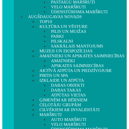
PASTAIGU MARŠRUTI
VELO MARŠRUTI
ŪDENSTŪRISMA MARŠRUTI
AUGŠDAUGAVAS NOVADS
TOP10
KULTŪRA UN VĒSTURE
PILIS UN MUIŽAS
PARKI
PILSKALNI
SAKRĀLAIS MANTOJUMS
MUZEJI UN EKSPOZĪCIJAS
AMATNIEKI UN APSKATES SAIMNIECĪBAS
AMATNIEKI
APSKATES SAIMNIECĪBAS
AKTĪVĀ ATPŪTA UN PIEDZĪVOJUMI
PIRTIS UN SPA
IZKLAIDE UN ATPŪTA
DABAS OBJEKTI
DABAS TAKAS
ATPŪTAS VIETAS
ĢIMENĒM AR BĒRNIEM
CEĻOTĀJU GRUPĀM
CILVĒKIEM AR INVALIDITĀTI
MARŠRUTI
AUTO MARŠRUTI
VELO MARŠRUTI