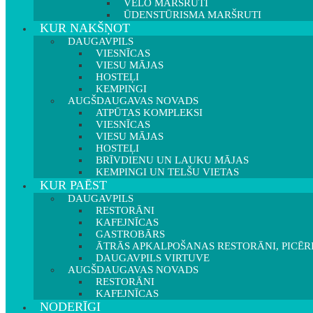
VELO MARŠRUTI
ŪDENSTŪRISMA MARŠRUTI
KUR NAKŠŅOT
DAUGAVPILS
VIESNĪCAS
VIESU MĀJAS
HOSTEĻI
KEMPINGI
AUGŠDAUGAVAS NOVADS
ATPŪTAS KOMPLEKSI
VIESNĪCAS
VIESU MĀJAS
HOSTEĻI
BRĪVDIENU UN LAUKU MĀJAS
KEMPINGI UN TELŠU VIETAS
KUR PAĒST
DAUGAVPILS
RESTORĀNI
KAFEJNĪCAS
GASTROBĀRS
ĀTRĀS APKALPOŠANAS RESTORĀNI, PICĒR
DAUGAVPILS VIRTUVE
AUGŠDAUGAVAS NOVADS
RESTORĀNI
KAFEJNĪCAS
NODERĪGI