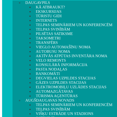
DAUGAVPILS
KĀ ATBRAUKT?
EKSKURSIJAS
TŪRISTU GIDI
INTERNETS
TELPAS SEMINĀRIEM UN KONFERENCĒM
TELPAS SVINĪBĀM
PILSĒTAS SATIKSME
TAKSOMETRI
TRANSFĒRS
VIEGLO AUTOMAŠĪNU NOMA
AUTOBUSU NOMA
AKTĪVĀS ATPŪTAS INVENTĀRA NOMA
VELO REMONTS
KONSULĀRĀ INFORMĀCIJA
PASTA NODAĻAS
BANKOMĀTI
DEGVIELAS UZPILDES STACIJAS
GĀZES UZPILDES STACIJAS
ELEKTROMOBIĻU UZLĀDES STACIJAS
AUTOMAZGĀTAVAS
TŪRISMA AĢENTŪRAS
AUGŠDAUGAVAS NOVADS
TELPAS SEMINĀRIEM UN KONFERENCĒM
TELPAS SVINĪBĀM
VIŠĶU ESTRĀDE UN STADIONS