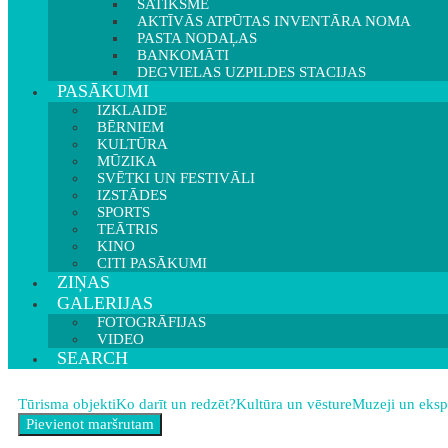
SATIKSME
AKTĪVĀS ATPŪTAS INVENTĀRA NOMA
PASTA NODAĻAS
BANKOMĀTI
DEGVIELAS UZPILDES STACIJAS
PASĀKUMI
IZKLAIDE
BĒRNIEM
KULTŪRA
MŪZIKA
SVĒTKI UN FESTIVĀLI
IZSTĀDES
SPORTS
TEĀTRIS
KINO
CITI PASĀKUMI
ZIŅAS
GALERIJAS
FOTOGRĀFIJAS
VIDEO
SEARCH
Tūrisma objekti
Ko darīt un redzēt?
Kultūra un vēsture
Muzeji un eksp