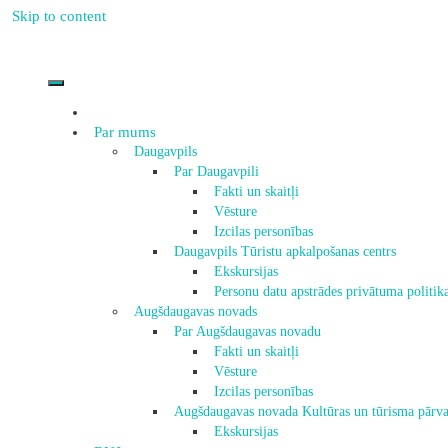
Skip to content
Par mums
Daugavpils
Par Daugavpili
Fakti un skaitļi
Vēsture
Izcilas personības
Daugavpils Tūristu apkalpošanas centrs
Ekskursijas
Personu datu apstrādes privātuma politik
Augšdaugavas novads
Par Augšdaugavas novadu
Fakti un skaitļi
Vēsture
Izcilas personības
Augšdaugavas novada Kultūras un tūrisma pārva
Ekskursijas