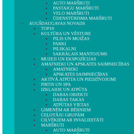
AUTO MARŠRUTI
PASTAIGU MARŠRUTI
VELO MARŠRUTI
ŪDENSTŪRISMA MARŠRUTI
AUGŠDAUGAVAS NOVADS
TOP10
KULTŪRA UN VĒSTURE
PILIS UN MUIŽAS
PARKI
PILSKALNI
SAKRĀLAIS MANTOJUMS
MUZEJI UN EKSPOZĪCIJAS
AMATNIEKI UN APSKATES SAIMNIECĪBAS
AMATNIEKI
APSKATES SAIMNIECĪBAS
AKTĪVĀ ATPŪTA UN PIEDZĪVOJUMI
PIRTIS UN SPA
IZKLAIDE UN ATPŪTA
DABAS OBJEKTI
DABAS TAKAS
ATPŪTAS VIETAS
ĢIMENĒM AR BĒRNIEM
CEĻOTĀJU GRUPĀM
CILVĒKIEM AR INVALIDITĀTI
MARŠRUTI
AUTO MARŠRUTI