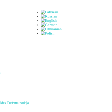
a
ldes Tūrisma nodaļa