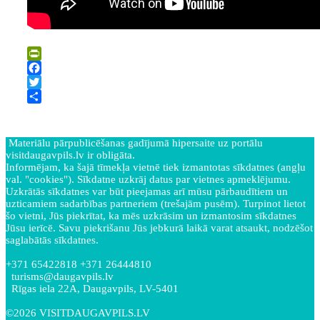
PrintFriendly
Facebook
Twitter
Share
Materiālu pārpublicēšanas gadījumā hipersaite uz portālu
visitdaugavpils.lv ir obligāta.
Informējam, ka šajā tīmekļa vietnē tiek izmantotas sīkdatnes (angļu
val. "cookies"). Sīkdatne uzkrāj datus par vietnes apmeklējumu.
Uzkrātās sīkdatnes var būt pieejamas arī mūsu pārbaudītiem un
uzticamiem sadarbības partneriem (trešajām pusēm). Turpinot lietot
šo vietni, Jūs piekrītat, ka mēs uzkrāsim un izmantosim sīkdatnes
Jūsu ierīcē. Savu piekrišanu Jūs jebkurā laikā varat atsaukt, nodzēšot
saglabātās sīkdatnes.
+371 65422818 +371 26444810
turisms@daugavpils.lv
Rīgas iela 22A, Daugavpils, LV-5401
©2026 VISITDAUGAVPILS.LV