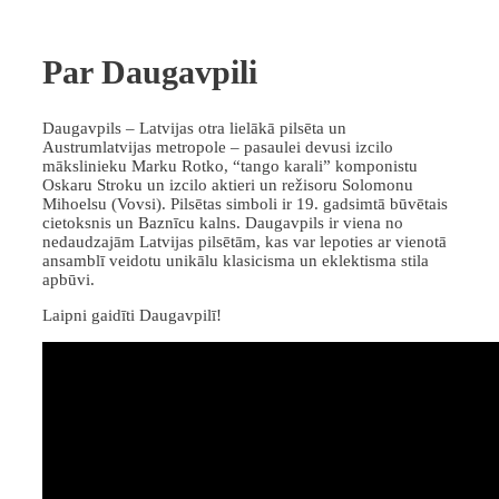
Par Daugavpili
Daugavpils – Latvijas otra lielākā pilsēta un
Austrumlatvijas metropole – pasaulei devusi izcilo
mākslinieku Marku Rotko, “tango karali” komponistu
Oskaru Stroku un izcilo aktieri un režisoru Solomonu
Mihoelsu (Vovsi). Pilsētas simboli ir 19. gadsimtā būvētais
cietoksnis un Baznīcu kalns. Daugavpils ir viena no
nedaudzajām Latvijas pilsētām, kas var lepoties ar vienotā
ansamblī veidotu unikālu klasicisma un eklektisma stila
apbūvi.
Laipni gaidīti Daugavpilī!