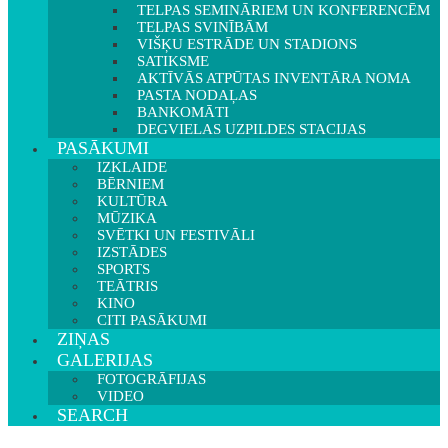
TELPAS SEMINĀRIEM UN KONFERENCĒM
TELPAS SVINĪBĀM
VIŠĶU ESTRĀDE UN STADIONS
SATIKSME
AKTĪVĀS ATPŪTAS INVENTĀRA NOMA
PASTA NODAĻAS
BANKOMĀTI
DEGVIELAS UZPILDES STACIJAS
PASĀKUMI
IZKLAIDE
BĒRNIEM
KULTŪRA
MŪZIKA
SVĒTKI UN FESTIVĀLI
IZSTĀDES
SPORTS
TEĀTRIS
KINO
CITI PASĀKUMI
ZIŅAS
GALERIJAS
FOTOGRĀFIJAS
VIDEO
SEARCH