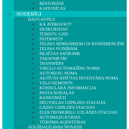
RESTORĀNI
KAFEJNĪCAS
NODERĪGI
DAUGAVPILS
KĀ ATBRAUKT?
EKSKURSIJAS
TŪRISTU GIDI
INTERNETS
TELPAS SEMINĀRIEM UN KONFERENCĒM
TELPAS SVINĪBĀM
PILSĒTAS SATIKSME
TAKSOMETRI
TRANSFĒRS
VIEGLO AUTOMAŠĪNU NOMA
AUTOBUSU NOMA
AKTĪVĀS ATPŪTAS INVENTĀRA NOMA
VELO REMONTS
KONSULĀRĀ INFORMĀCIJA
PASTA NODAĻAS
BANKOMĀTI
DEGVIELAS UZPILDES STACIJAS
GĀZES UZPILDES STACIJAS
ELEKTROMOBIĻU UZLĀDES STACIJAS
AUTOMAZGĀTAVAS
TŪRISMA AĢENTŪRAS
AUGŠDAUGAVAS NOVADS