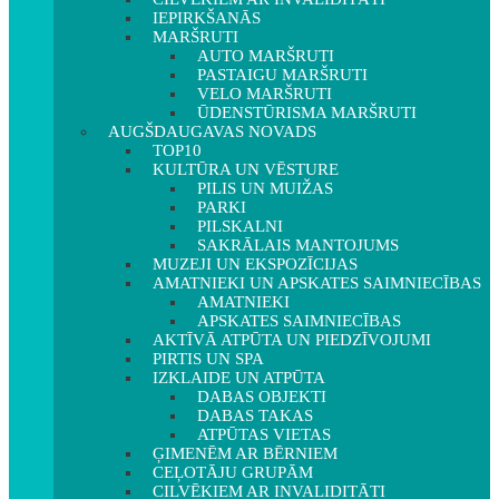
IEPIRKŠANĀS
MARŠRUTI
AUTO MARŠRUTI
PASTAIGU MARŠRUTI
VELO MARŠRUTI
ŪDENSTŪRISMA MARŠRUTI
AUGŠDAUGAVAS NOVADS
TOP10
KULTŪRA UN VĒSTURE
PILIS UN MUIŽAS
PARKI
PILSKALNI
SAKRĀLAIS MANTOJUMS
MUZEJI UN EKSPOZĪCIJAS
AMATNIEKI UN APSKATES SAIMNIECĪBAS
AMATNIEKI
APSKATES SAIMNIECĪBAS
AKTĪVĀ ATPŪTA UN PIEDZĪVOJUMI
PIRTIS UN SPA
IZKLAIDE UN ATPŪTA
DABAS OBJEKTI
DABAS TAKAS
ATPŪTAS VIETAS
ĢIMENĒM AR BĒRNIEM
CEĻOTĀJU GRUPĀM
CILVĒKIEM AR INVALIDITĀTI