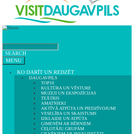
SEARCH
MENU
KO DARĪT UN REDZĒT
DAUGAVPILS
TOP10
KULTŪRA UN VĒSTURE
MUZEJI UN EKSPOZĪCIJAS
TEĀTRIS
AMATNIEKI
AKTĪVĀ ATPŪTA UN PIEDZĪVOJUMI
VESELĪBA UN SKAISTUMS
IZKLAIDE UN ATPŪTA
ĢIMENĒM AR BĒRNIEM
CEĻOTĀJU GRUPĀM
CILVĒKIEM AR INVALIDITĀTI