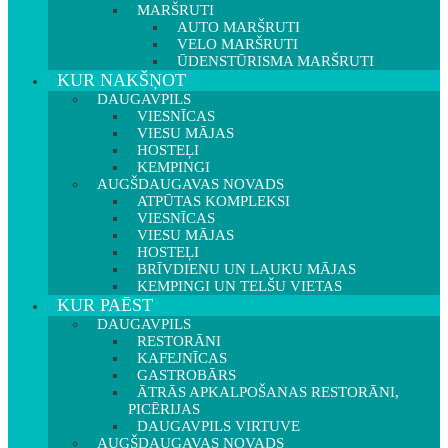
MARŠRUTI
AUTO MARŠRUTI
VELO MARŠRUTI
ŪDENSTŪRISMA MARŠRUTI
KUR NAKŠŅOT
DAUGAVPILS
VIESNĪCAS
VIESU MĀJAS
HOSTEĻI
KEMPINGI
AUGŠDAUGAVAS NOVADS
ATPŪTAS KOMPLEKSI
VIESNĪCAS
VIESU MĀJAS
HOSTEĻI
BRĪVDIENU UN LAUKU MĀJAS
KEMPINGI UN TELŠU VIETAS
KUR PAĒST
DAUGAVPILS
RESTORĀNI
KAFEJNĪCAS
GASTROBĀRS
ĀTRĀS APKALPOŠANAS RESTORĀNI,
PICĒRIJAS
DAUGAVPILS VIRTUVE
AUGŠDAUGAVAS NOVADS