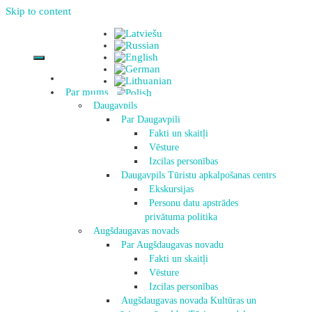
Skip to content
Par mums
Daugavpils
Par Daugavpili
Fakti un skaitļi
Vēsture
Izcilas personības
Daugavpils Tūristu apkalpošanas centrs
Ekskursijas
Personu datu apstrādes
privātuma politika
Augšdaugavas novads
Par Augšdaugavas novadu
Fakti un skaitļi
Vēsture
Izcilas personības
Augšdaugavas novada Kultūras un