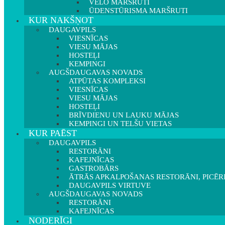
VELO MARŠRUTI
ŪDENSTŪRISMA MARŠRUTI
KUR NAKŠŅOT
DAUGAVPILS
VIESNĪCAS
VIESU MĀJAS
HOSTEĻI
KEMPINGI
AUGŠDAUGAVAS NOVADS
ATPŪTAS KOMPLEKSI
VIESNĪCAS
VIESU MĀJAS
HOSTEĻI
BRĪVDIENU UN LAUKU MĀJAS
KEMPINGI UN TELŠU VIETAS
KUR PAĒST
DAUGAVPILS
RESTORĀNI
KAFEJNĪCAS
GASTROBĀRS
ĀTRĀS APKALPOŠANAS RESTORĀNI, PICĒR
DAUGAVPILS VIRTUVE
AUGŠDAUGAVAS NOVADS
RESTORĀNI
KAFEJNĪCAS
NODERĪGI