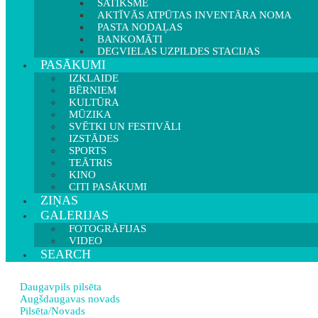
SATIKSME
AKTĪVĀS ATPŪTAS INVENTĀRA NOMA
PASTA NODAĻAS
BANKOMĀTI
DEGVIELAS UZPILDES STACIJAS
PASĀKUMI
IZKLAIDE
BĒRNIEM
KULTŪRA
MŪZIKA
SVĒTKI UN FESTIVĀLI
IZSTĀDES
SPORTS
TEĀTRIS
KINO
CITI PASĀKUMI
ZIŅAS
GALERIJAS
FOTOGRĀFIJAS
VIDEO
SEARCH
Daugavpils pilsēta
Augšdaugavas novads
Pilsēta/Novads