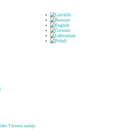
a
ldes Tūrisma nodaļa