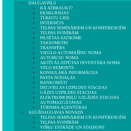
DAUGAVPILS
KĀ ATBRAUKT?
EKSKURSIJAS
TŪRISTU GIDI
INTERNETS
TELPAS SEMINĀRIEM UN KONFERENCĒM
TELPAS SVINĪBĀM
PILSĒTAS SATIKSME
TAKSOMETRI
TRANSFĒRS
VIEGLO AUTOMAŠĪNU NOMA
AUTOBUSU NOMA
AKTĪVĀS ATPŪTAS INVENTĀRA NOMA
VELO REMONTS
KONSULĀRĀ INFORMĀCIJA
PASTA NODAĻAS
BANKOMĀTI
DEGVIELAS UZPILDES STACIJAS
GĀZES UZPILDES STACIJAS
ELEKTROMOBIĻU UZLĀDES STACIJAS
AUTOMAZGĀTAVAS
TŪRISMA AĢENTŪRAS
AUGŠDAUGAVAS NOVADS
TELPAS SEMINĀRIEM UN KONFERENCĒM
TELPAS SVINĪBĀM
VIŠĶU ESTRĀDE UN STADIONS