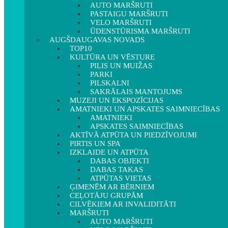
AUTO MARŠRUTI
PASTAIGU MARŠRUTI
VELO MARŠRUTI
ŪDENSTŪRISMA MARŠRUTI
AUGŠDAUGAVAS NOVADS
TOP10
KULTŪRA UN VĒSTURE
PILIS UN MUIŽAS
PARKI
PILSKALNI
SAKRĀLAIS MANTOJUMS
MUZEJI UN EKSPOZĪCIJAS
AMATNIEKI UN APSKATES SAIMNIECĪBAS
AMATNIEKI
APSKATES SAIMNIECĪBAS
AKTĪVĀ ATPŪTA UN PIEDZĪVOJUMI
PIRTIS UN SPA
IZKLAIDE UN ATPŪTA
DABAS OBJEKTI
DABAS TAKAS
ATPŪTAS VIETAS
ĢIMENĒM AR BĒRNIEM
CEĻOTĀJU GRUPĀM
CILVĒKIEM AR INVALIDITĀTI
MARŠRUTI
AUTO MARŠRUTI