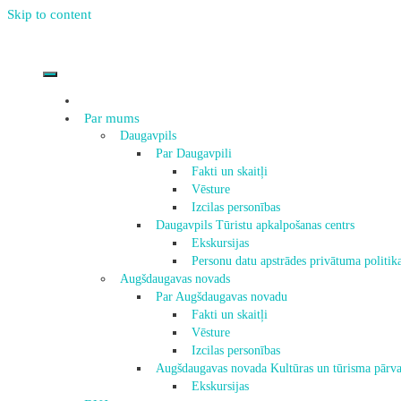
Skip to content
Par mums
Daugavpils
Par Daugavpili
Fakti un skaitļi
Vēsture
Izcilas personības
Daugavpils Tūristu apkalpošanas centrs
Ekskursijas
Personu datu apstrādes privātuma politik
Augšdaugavas novads
Par Augšdaugavas novadu
Fakti un skaitļi
Vēsture
Izcilas personības
Augšdaugavas novada Kultūras un tūrisma pārva
Ekskursijas