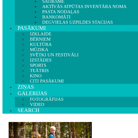
SATIKSME
AKTĪVĀS ATPŪTAS INVENTĀRA NOMA
PASTA NODAĻAS
BANKOMĀTI
DEGVIELAS UZPILDES STACIJAS
PASĀKUMI
IZKLAIDE
BĒRNIEM
KULTŪRA
MŪZIKA
SVĒTKI UN FESTIVĀLI
IZSTĀDES
SPORTS
TEĀTRIS
KINO
CITI PASĀKUMI
ZIŅAS
GALERIJAS
FOTOGRĀFIJAS
VIDEO
SEARCH