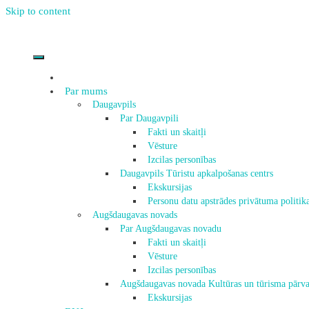
Skip to content
Par mums
Daugavpils
Par Daugavpili
Fakti un skaitļi
Vēsture
Izcilas personības
Daugavpils Tūristu apkalpošanas centrs
Ekskursijas
Personu datu apstrādes privātuma politik
Augšdaugavas novads
Par Augšdaugavas novadu
Fakti un skaitļi
Vēsture
Izcilas personības
Augšdaugavas novada Kultūras un tūrisma pārva
Ekskursijas