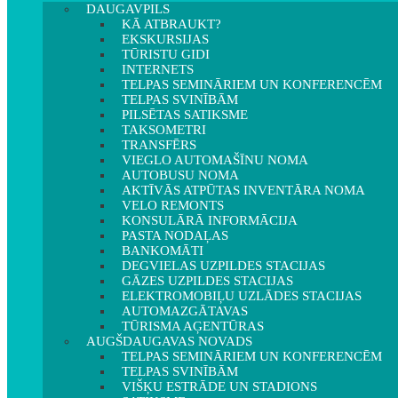
DAUGAVPILS
KĀ ATBRAUKT?
EKSKURSIJAS
TŪRISTU GIDI
INTERNETS
TELPAS SEMINĀRIEM UN KONFERENCĒM
TELPAS SVINĪBĀM
PILSĒTAS SATIKSME
TAKSOMETRI
TRANSFĒRS
VIEGLO AUTOMAŠĪNU NOMA
AUTOBUSU NOMA
AKTĪVĀS ATPŪTAS INVENTĀRA NOMA
VELO REMONTS
KONSULĀRĀ INFORMĀCIJA
PASTA NODAĻAS
BANKOMĀTI
DEGVIELAS UZPILDES STACIJAS
GĀZES UZPILDES STACIJAS
ELEKTROMOBIĻU UZLĀDES STACIJAS
AUTOMAZGĀTAVAS
TŪRISMA AĢENTŪRAS
AUGŠDAUGAVAS NOVADS
TELPAS SEMINĀRIEM UN KONFERENCĒM
TELPAS SVINĪBĀM
VIŠĶU ESTRĀDE UN STADIONS