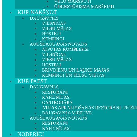
VELO MARŠRUTI
ŪDENSTŪRISMA MARŠRUTI
KUR NAKŠŅOT
DAUGAVPILS
VIESNĪCAS
VIESU MĀJAS
HOSTEĻI
KEMPINGI
AUGŠDAUGAVAS NOVADS
ATPŪTAS KOMPLEKSI
VIESNĪCAS
VIESU MĀJAS
HOSTEĻI
BRĪVDIENU UN LAUKU MĀJAS
KEMPINGI UN TELŠU VIETAS
KUR PAĒST
DAUGAVPILS
RESTORĀNI
KAFEJNĪCAS
GASTROBĀRS
ĀTRĀS APKALPOŠANAS RESTORĀNI, PICĒR
DAUGAVPILS VIRTUVE
AUGŠDAUGAVAS NOVADS
RESTORĀNI
KAFEJNĪCAS
NODERĪGI