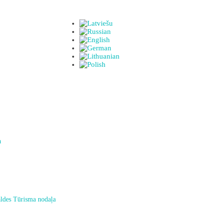
a
ldes Tūrisma nodaļa