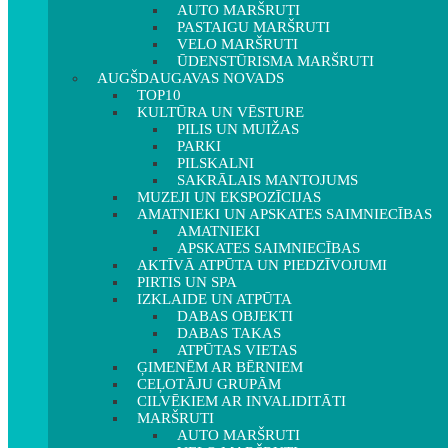
AUTO MARŠRUTI
PASTAIGU MARŠRUTI
VELO MARŠRUTI
ŪDENSTŪRISMA MARŠRUTI
AUGŠDAUGAVAS NOVADS
TOP10
KULTŪRA UN VĒSTURE
PILIS UN MUIŽAS
PARKI
PILSKALNI
SAKRĀLAIS MANTOJUMS
MUZEJI UN EKSPOZĪCIJAS
AMATNIEKI UN APSKATES SAIMNIECĪBAS
AMATNIEKI
APSKATES SAIMNIECĪBAS
AKTĪVĀ ATPŪTA UN PIEDZĪVOJUMI
PIRTIS UN SPA
IZKLAIDE UN ATPŪTA
DABAS OBJEKTI
DABAS TAKAS
ATPŪTAS VIETAS
ĢIMENĒM AR BĒRNIEM
CEĻOTĀJU GRUPĀM
CILVĒKIEM AR INVALIDITĀTI
MARŠRUTI
AUTO MARŠRUTI